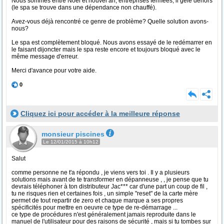
Nous sommes entre Noêl et nouvel an, entreprises fermées, il gèle dehors
(le spa se trouve dans une dépendance non chauffé).
Avez-vous déjà rencontré ce genre de problème? Quelle solution avons-
nous?
Le spa est complètement bloqué. Nous avons essayé de le redémarrer en
le faisant dijoncter mais le spa reste encore et toujours bloqué avec le
même message d'erreur.
Merci d'avance pour votre aide.
0
Cliquez ici pour accéder à la meilleure réponse
monsieur piscines
Le 12/01/2015 à 10h12
Salut
comme personne ne t'a répondu , je viens vers toi . Il y a plusieurs
solutions mais avant de te transformer en dépanneuse , , je pense que tu
devrais téléphoner à ton distributeur Jac*** car d'une part un coup de fil ,
tu ne risques rien et certaines fois , un simple "reset" de la carte mère
permet de tout repartir de zero et chaque marque a ses propres
spécificités pour mettre en oeuvre ce type de re-démarrage ...
ce type de procédures n'est généralement jamais reproduite dans le
manuel de l'utilisateur pour des raisons de sécurité , mais si tu tombes sur