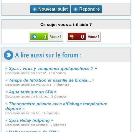
Nouveau sujet
Répondre
Ce sujet vous a-t-il aidé ?
0
0
Votez !
Votez !
A lire aussi sur le forum :
«
Spas : vous y comprenez quelquechose ?
»
Discussion lancée par eric512 - 17 réponses
«
Temps de filtration et pastille de brome...
»
Discussion lancée par WEIDER45 - 7 réponses
«
Aqua terre sur un SPA
»
Discussion lancée par forplatina - 5 réponses
«
Thermomètre piscine avec affichage température
déporté
»
Discussion lancée par ba - 14 réponses
«
Spas Relay hotpring
»
Discussion lancée par Ciretabal - 0 réponses