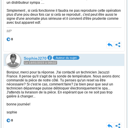
un distributeur sympa ....
Simplement , si celà fonctionne il faudra ne pas reproduire cette opération
plus d'une pou deux fois car si celà se reproduit , c'est peut être aussi le
signe d'une anomalie plus sérieuse et il convient d'être prudente comme
avec tout appareil edf.
MP
0
SophieJ270
Auteur du sujet
Le 14/01/2015 à 06h32
Bonjour, merci pour ta réponse. J'ai contacté un technicien Jacuzzi
France. Il pense qu'il s'agit de la sonde de température. Nous avons donc
commandé la pièce de notre côté. Tu penses qu'un reset va être
nécessaire? Si c'est le cas, comment faire? j'ai bien peur que seul un
technicien dépannage puisse débloquer électroniquement le spa...
J'attends la livraison de la pièce. En espérant que ce ne soit pas trop
galère à changer...
bonne journée!
sophie
0