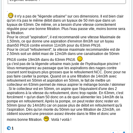
.
.
il n'y a pas de "légende urbaine" sur ces dimensions. Il est bien clair
qu'on n'a pas le même débit dans un tuyaux de 50 mm que dans un
tuyaux de 63mm. De même, on a besoin d'une vitesse correctement
régulée pour une bonne filtration. Plus l'eau passe vite, moins bonne sera
la filtration.
Pour le circuit "aspiration", il est recommandé une vitesse Maximale de
1.50m/s, ce qui donne une aspiration d'environ 8m3/h sur un tuyau
diam50 PN16 contre environ 11m3/h pour du 63mm PN16.
Pour le circuit "refoulement", la vitesse maximale recommandée est de
2.50m/s soit un débit maxi de 12m3/h dans une canalisation de 50mm
PN16 contre 19m3/h dans du 63mm PN16.
.
ça c'est pas de la légende urbaine mais juste de l'hydraulique piscine !
Vous remarquerez au passage que les aspirations des nages contre
courant sont toujours plus grosses que le refoulement NCC. Donc pour ne
pas faire caviter la pompe, Quand on a une filtration de 14m3/h avec
refoulement en 50mm et aspiration en 50mm, le fait de mettre un
collecteur en 63mm permet de mieux aspirer le mélange bonde / skimmer
. Si le collecteur est en 50mm, on aspire que l'équivalent d'une des 2
aspirations à la vitesse du refoulement, donc trop rapide. En 63mm, c'est
forcément + qu'un diam 50 donc on a de quoi alimenter les 14m3/h de la
pompe en refoulement. Après la pompe, on peut rester donc rester en
50mm (pour du 14m3/h) car on passe plus de débit en refoulement qu'à
l'aspiration. Dès qu'on monte du 50mm sur une filtration de 22m3/h, on
obtient souvent une pression assez élevée dans le filtre et donc une
moins bonne filtration.
. Voilà ! voilà !
1