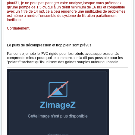
plouf31, je ne peut pas partager votre analyse,lorsque vous prétendez
qu'une pompe de 1.5 cv, qui à un débit minimum de 16 m3 et compatible
avec un filtre de 14 m3, cela peu engendré une multitudes de problèmes
est même à rendre l'ensemble du système de filtration parfaitement
inefficace .
Cordialement.
Le puits de décompression et trop plein sont prévus
Par contre je note le PVC rigide pour les robots avec suppresseur. Je
comprends mieux pourquoi le commercial m'a dit pas possible pour les
"polaris" sachant qu'ils utilisent des gaines souples autour du bassin....