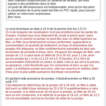
donc mauvais compromit pour un système de filtration, qui vous
expose à des problèmes dans le futur.
Un puits de décompression est indispensable, ainsi qu'un trop plein.
la canalisation de la prise balai doit être en PVC rigide, pour pouvoir
utiliser un robot avec surpresseur.
Bon choix.
Le local technique se situe à 15 m de la piscine d'où les 1.5 CV.
15 m de longueur de canalisation n'est pas problème pour les pertes de
charges, d’autant que nous disposent de coude à grand rayon. dans
aucun cas en piscine la pompe ne peut être avec un débit supérieur au
filtre, un filtre sous dimensionné est peu performant, augmentera la
consommation en produits de traitement, et d'eau et nécessitera des
lavages très fréquents, un filtre surdimensionné permettra de faire des
économies de produits et d'eau, donc, d'espacer les lavages de filtre. Une
pompe de 1.5 cv peut avoir un débit de 16 à 26 m3, pour 1.1 kw, alors
qu'une pompe de 1 cv de 12 à 20 m3 à 0.75 kw,donc 25 à 30% de
consommation d'électricité en moins, le débit, c'est ce qui sert à la piscine,
la puissance, c'est l'électricité que l'on consomme et donc ce que l'on
paye!. La meilleure pompe sera donc celle qui assurera le meilleur débit
d'eau pour la plus petite puissance électrique consommée.
En gardant cette puissance de pompe, il faudrait prendre un filtre à 20
m3/h ???
Cela dépend du débit d'eau de la pompe (16 à 26 m3), un filtre à sable
doit avoir un débit d'eau minimum de 20 à 30 % supplémentaires a celui
de la pompe, si le débit est de 16 m3 pour la pompe, un filtre de 20 m3
sera un bon compromis, si le débit de la pompe et 18 m3, un filtre de 22.5
m3 est souhaitable, tout est en fonction du débit de la pompe.