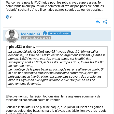
Par contre je note le PVC rigide pour les robots avec suppresseur. Je
comprends mieux pourquoi le commercial m'a dit pas possible pour les
"polaris" sachant qu'ils utilisent des gaines souples autour du bassin....
0
ledoudou31
Auteur du sujet
Le 15/07/2014 à 18h06
plouf31 a écrit:
La piscine fait plutôt 60m3 que 65 (niveau d'eau à 1,40m escalier
décompté), un filtre de 14m3/h est donc largement suffisant. Quant à la
pompe, 1,5CV ne veut pas dire grand chose sur le débit (les
superpump sont à 16m3, et les astral europa à 21,9, toutes les 2 à 8m
de colonne d'eau).
Le montage de la prise balai en pvc rigide est une affaire de choix. Si
tu n'as pas l'intention d'utiliser un robot avec surpresseur, cela ne
présente aucun intérêt, et on rencontre plus souvent des problèmes
avec les tuyaux en pvc rigide qu'avec le pvc "souple" en cas de
mouvements de terrain.
Effectivement sur la région toulousaine, terre argileuse soumise à de
fortes modifications au cours de l'année.
Tous les installateurs de piscine coque, que j'ai vu, utilisent des gaines
souples autour des bassins mais je n'avais pas fait le lien avec les robots