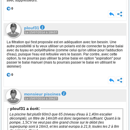
avec suppresseurs.
0
plouf31
Le 15/07/2014 à 18h57
La filtration qui t'est proposée est en adéquation avec ton besoin. Une
autre possibilité si tu veux utiliser un polaris est de connecter ta prise balai
avec du tuyau en polyéthylène (comme celui qu'on utilise pour l'adduction
d'eau), puisque l'eau est refoulée vers le bassin. Par contre, avec cette
option, tu ne pourras pas utiliser ta prise balai en option "aspiration" pour
passer le balai manuel (mais tu pourrais passer le balai en utilisant le
skimmer)
0
monsieur piscines
Le 15/07/2014 à 20h27
plouf31 a écrit:
La piscine fait plutôt 60m3 que 65 (niveau d'eau à 1,40m escalier
décompté), un filtre de 14m3/h est donc largement suffisant. Quant à la
pompe, 1,5CV ne veut pas dire grand chose sur le débit (les
superpump sont à 16m3, et les astral europa à 21,9, toutes les 2 à 8m