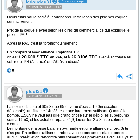
ledoudou31
Auteur du sujet
Le 15/07/2014 à 17h45
Devis émis par la société leader dans l'installation des piscines coques
sur ma région.
Prix de la coque élevée selon les dires du commercial ce qui explique le
prix du PAP
Après la PAC c'est la "promo" du moment !!!!
En comparant avec Alliance Kryptonite 10:
20 600 € TTC
26 310€ TTC
on est à
en PAP, et à
avec électrolyse au
sel, régul PH (Alliance) et PAC (islandicus)
0
plouf31
Le 15/07/2014 à 17h53
La piscine fait plutôt 60m3 que 65 (niveau d'eau à 1,40m escalier
décompté), un filtre de 14m3/h est donc largement suffisant. Quant à la
pompe, 1,5CV ne veut pas dire grand chose sur le débit (les superpump
sont à 16m3, et les astral europa à 21,9, toutes les 2 à 8m de colonne
d'eau).
Le montage de la prise balai en pvc rigide est une affaire de choix. Si tu
n'as pas l'intention d'utiliser un robot avec surpresseur, cela ne présente
aucun intérêt, et on rencontre plus souvent des problèmes avec les tuyaux