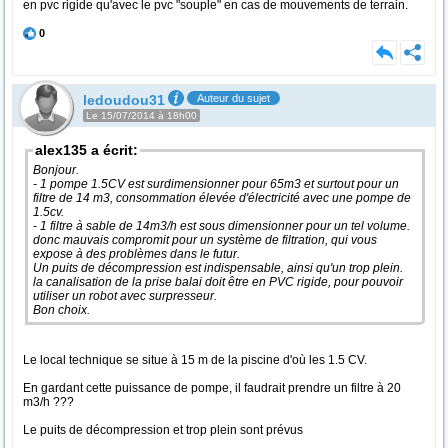
en pvc rigide qu'avec le pvc "souple" en cas de mouvements de terrain.
0
ledoudou31
Auteur du sujet
Le 15/07/2014 à 18h00
alex135 a écrit:
Bonjour.
- 1 pompe 1.5CV est surdimensionner pour 65m3 et surtout pour un
filtre de 14 m3, consommation élevée d'électricité avec une pompe de
1.5cv.
- 1 filtre à sable de 14m3/h est sous dimensionner pour un tel volume.
donc mauvais compromit pour un système de filtration, qui vous
expose à des problèmes dans le futur.
Un puits de décompression est indispensable, ainsi qu'un trop plein.
la canalisation de la prise balai doit être en PVC rigide, pour pouvoir
utiliser un robot avec surpresseur.
Bon choix.
Le local technique se situe à 15 m de la piscine d'où les 1.5 CV.
En gardant cette puissance de pompe, il faudrait prendre un filtre à 20
m3/h ???
Le puits de décompression et trop plein sont prévus