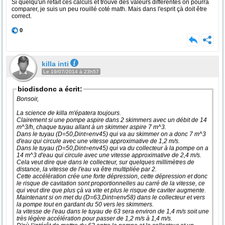
Si quelqu'un refait ces calculs et trouve des valeurs différentes on pourra
comparer, je suis un peu rouillé coté math. Mais dans l'esprit çà doit être
correct.
0
killa inti
Le 19/07/2014 à 23h57
biodisdonc a écrit:
Bonsoir,
La science de killa m'épatera toujours.
Clairement si une pompe aspire dans 2 skimmers avec un débit de 14
m^3/h, chaque tuyau allant à un skimmer aspire 7 m^3.
Dans le tuyau (D=50,Dint=env45) qui va au skimmer on a donc 7 m^3
d'eau qui circule avec une vitesse approximative de 1,2 m/s.
Dans le tuyau (D=50,Dint=env45) qui va du collecteur à la pompe on a
14 m^3 d'eau qui circule avec une vitesse approximative de 2,4 m/s.
Cela veut dire que dans le collecteur, sur quelques millimètres de
distance, la vitesse de l'eau va être multipliée par 2.
Cette accélération crée une forte dépression, cette dépression et donc
le risque de cavitation sont proportionnelles au carré de la vitesse, ce
qui veut dire que plus çà va vite et plus le risque de caviter augmente.
Maintenant si on met du (D=63,Dint=env58) dans le collecteur et vers
la pompe tout en gardant du 50 vers les skimmers.
la vitesse de l'eau dans le tuyau de 63 sera environ de 1,4 m/s soit une
très légère accélération pour passer de 1,2 m/s à 1,4 m/s.