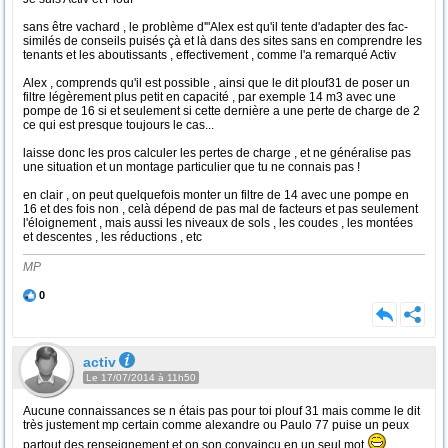
sans être vachard , le problème d'"Alex est qu'il tente d'adapter des fac-
similés de conseils puisés çà et là dans des sites sans en comprendre les
tenants et les aboutissants , effectivement , comme l'a remarqué Activ
Alex , comprends qu'il est possible , ainsi que le dit plouf31 de poser un
filtre légèrement plus petit en capacité , par exemple 14 m3 avec une
pompe de 16 si et seulement si cette dernière a une perte de charge de 2
ce qui est presque toujours le cas...
laisse donc les pros calculer les pertes de charge , et ne généralise pas
une situation et un montage particulier que tu ne connais pas !
en clair , on peut quelquefois monter un filtre de 14 avec une pompe en
16 et des fois non , celà dépend de pas mal de facteurs et pas seulement
l'éloignement , mais aussi les niveaux de sols , les coudes , les montées
et descentes , les réductions , etc
MP
0
activ
Le 17/07/2014 à 11h50
Aucune connaissances se n étais pas pour toi plouf 31 mais comme le dit
très justement mp certain comme alexandre ou Paulo 77 puise un peux
partout des renseignement et on son convaincu en un seul mot