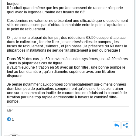
bonjour ,
il faudrait quand même que les profanes cessent de raconter n'importe
quoi avec la legende urbaine des tuyaux de 63'
Ces derniers ne valent et ne présentent une efficacité que si et seulement
si ils ne connaissent pas d'obturation notable entre le point d'apsiration et
le point de refoulement .
Or , comme la plupart du temps , des réductions 63/50 occupent la place
dans le collecteur , l'entrée filtre , les entrées/sorties de pompes , les
buses de refoulement , skimers , et j'en passe , la présence du 63 dans la
plupart des installations ne sert de fait strictement à rien ou presque !
Dans 95 % des cas , le 50 convient à tous les systèmes jusqu'à 20 mètres
, dans la plupart des cas de figure.
il vaut mieux une filtration en 50 avec un bon filtre , une bonne pompe le
tout au bon diamètre , qu'un diamètre supérieur avec une filtration
disparate !
Je pense notamment aux pompes commercialement sur-dimensionnées
dont bien peu de particuilers comprennent qu'elles ne font qu'entraîner
une sur-consommation inutile de courant tout en réduisant la capacité de
filtration par une trop rapide entrée/sortie à travers le combiné filtre-
pompe.
MP
1