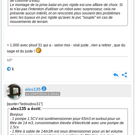
de colonne d'eau).
Le montage de la prise balai en pvc rigide est une affaire de choix. Si
tu n'as pas l'intention d'utiliser un robot avec surpresseur, cela ne
présente aucun intérêt, et on rencontre plus souvent des problèmes
avec les tuyaux en pvc rigide qu'avec le pvc "souple" en cas de
mouvements de terrain.
+ 1.000 avec plouf 31 qui a - selon moi - visé juste , rien a retirer , que du
sage et du juste !
MP
1
alex135
Le 15/07/2014 à 20h41
[quote="ledoudou31"]
alex135 a écrit:
Bonjour.
- 1 pompe 1.5CV est surdimensionner pour 65m3 et surtout pour un
filtre de 14 m3, consommation élevée d'électricité avec une pompe de
1.5cv.
- 1 filtre à sable de 14m3/h est sous dimensionner pour un tel volume.