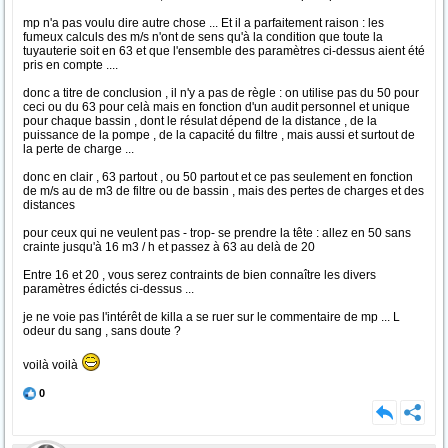
mp n'a pas voulu dire autre chose ... Et il a parfaitement raison : les
fumeux calculs des m/s n'ont de sens qu'à la condition que toute la
tuyauterie soit en 63 et que l'ensemble des paramètres ci-dessus aient été
pris en compte ....
donc a titre de conclusion , il n'y a pas de règle : on utilise pas du 50 pour
ceci ou du 63 pour celà mais en fonction d'un audit personnel et unique
pour chaque bassin , dont le résulat dépend de la distance , de la
puissance de la pompe , de la capacité du filtre , mais aussi et surtout de
la perte de charge ...
donc en clair , 63 partout , ou 50 partout et ce pas seulement en fonction
de m/s au de m3 de filtre ou de bassin , mais des pertes de charges et des
distances
pour ceux qui ne veulent pas - trop- se prendre la tête : allez en 50 sans
crainte jusqu'à 16 m3 / h et passez à 63 au delà de 20
Entre 16 et 20 , vous serez contraints de bien connaître les divers
paramètres édictés ci-dessus ...
je ne voie pas l'intérêt de killa a se ruer sur le commentaire de mp ... L
odeur du sang , sans doute ?
voilà voilà
0