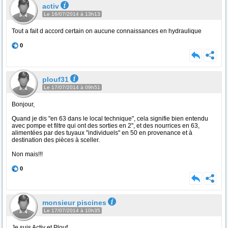
activ
Le 16/07/2014 à 13h13
Tout a fait d accord certain on aucune connaissances en hydraulique
0
plouf31
Le 17/07/2014 à 09h51
Bonjour,
Quand je dis "en 63 dans le local technique", cela signifie bien entendu
avec pompe et filtre qui ont des sorties en 2", et des nourrices en 63,
alimentées par des tuyaux "individuels" en 50 en provenance et à
destination des pièces à sceller.
Non mais!!!
0
monsieur piscines
Le 17/07/2014 à 10h35
Je suis Activ et Plouf