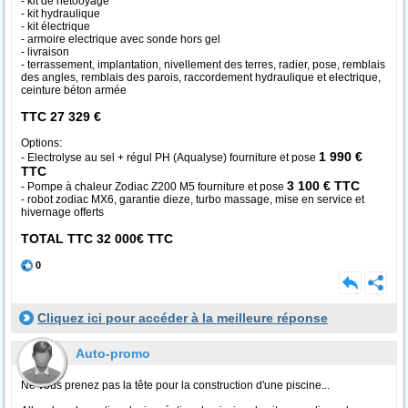
- kit de netooyage
- kit hydraulique
- kit électrique
- armoire electrique avec sonde hors gel
- livraison
- terrassement, implantation, nivellement des terres, radier, pose, remblais
des angles, remblais des parois, raccordement hydraulique et electrique,
ceinture béton armée
TTC 27 329 €
Options:
1 990 €
- Electrolyse au sel + régul PH (Aqualyse) fourniture et pose
TTC
3 100 € TTC
- Pompe à chaleur Zodiac Z200 M5 fourniture et pose
- robot zodiac MX6, garantie dieze, turbo massage, mise en service et
hivernage offerts
TOTAL TTC 32 000€ TTC
0
Cliquez ici pour accéder à la meilleure réponse
Auto-promo
Ne vous prenez pas la tête pour la construction d'une piscine...