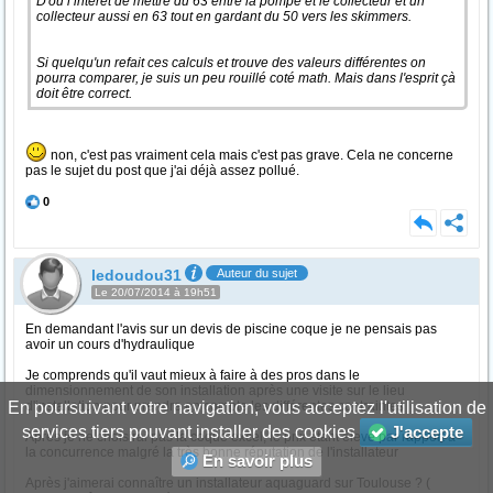
D'où l’intérêt de mettre du 63 entre la pompe et le collecteur et un
collecteur aussi en 63 tout en gardant du 50 vers les skimmers.
Si quelqu'un refait ces calculs et trouve des valeurs différentes on
pourra comparer, je suis un peu rouillé coté math. Mais dans l'esprit çà
doit être correct.
non, c'est pas vraiment cela mais c'est pas grave. Cela ne concerne
pas le sujet du post que j'ai déjà assez pollué.
0
ledoudou31
Auteur du sujet
Le 20/07/2014 à 19h51
En demandant l'avis sur un devis de piscine coque je ne pensais pas
avoir un cours d'hydraulique
Je comprends qu'il vaut mieux à faire à des pros dans le
dimensionnement de son installation après une visite sur le lieu
En poursuivant votre navigation, vous acceptez l'utilisation de
d'installation pour prendre en compte les différentes contraintes
services tiers pouvant installer des cookies
J'accepte
Après je ne choisirai pas la coque excel, le prix étant élevé par rapport à
la concurrence malgré la très bonne réputation de l'installateur
En savoir plus
Après j'aimerai connaître un installateur aquaguard sur Toulouse ? (