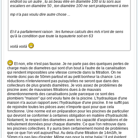
endroit ou un autre , tu as beau être en diamètre 100 si tu sors aux
escaliers en diamètre 50 , ton diamètre 100 ne sert pratiquement à rien
mp n'a pas voulu dire autre chose ...
Et il a parfaitement raison : les fumeux calculs des m/s n'ont de sens
qu'à la condition que toute la tuyauterie soit en 63
voilà voilà
Et non, elle n'est pas fausse. Je ne parle pas des quelques pertes de
charge mais de diametres qui sont d'un bout à l'autre de la canalisation
qui rendent impossibles une vitesse correcte dans la filtration. On ne
monte donc pas de 50mm partout et au petit bonheur la chance. Les
réductions n'interviennent pas puisqu'elles ne seront que dans des
collecteurs de plus grands diamètres. Je vois assez de problèmes de
piscine avec de mauvaises filtrations dues à de mauvais
dimentionnements des canalisations juste parceque ce sont des
plombiers "maison" qui ont voulu faire de la piscine. L'hydraulique d'une
maison n'a aucun rapport avec l'hydraulique d'une piscine. Il ne suffit pas
de rejoindre toutes les pièces avec n'importe quoi pour que cela
fonctionne. Une norme est en préparation pour les piscines de particulier
qui devront se conformer à certaines obligation en matière d'hydraulicité.
Notament, le respect des diametres avec les capacité d'aspirations et de
refoulement données pour chaque diametre. Ce que l'on retrouve dans
les piscines collectives. Il y aurra bien certainement moind de problèmes
que ce que l'on voit aujourd'hui. Au dela d'une filtration de 14m3/h, le
50mm n'a pas lieu d'exister. Même pas pour la prise balai ! Il est évident