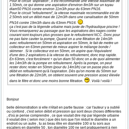
Pour le circuit "aspiration", il est recommandé une vitesse Maximale de
1.50m/s, ce qui donne une aspiration d'environ 8m3/h sur un tuyau
diam50 PN16 contre environ 11m3/h pour du 63mm PN16.
Pour le circuit "refoulement", la vitesse maximale recommandée est de
2.50m/s soit un débit maxi de 12m3/h dans une canalisation de 50mm
PN16 contre 19m3/h dans du 63mm PN16.
.
ça c'est pas de la légende urbaine mais juste de l'hydraulique piscine !
Vous remarquerez au passage que les aspirations des nages contre
courant sont toujours plus grosses que le refoulement NCC. Donc pour
ne pas faire caviter la pompe, Quand on a une filtration de 14m3/h
avec refoulement en 50mm et aspiration en 50mm, le fait de mettre un
collecteur en 63mm permet de mieux aspirer le mélange bonde /
skimmer . Si le collecteur est en 50mm, on aspire que l'équivalent
d'une des 2 aspirations à la vitesse du refoulement, donc trop rapide.
En 63mm, c'est forcément + qu'un diam 50 donc on a de quoi alimenter
les 14m3/h de la pompe en refoulement. Après la pompe, on peut
rester donc rester en 50mm (pour du 14m3/h) car on passe plus de
débit en refoulement qu'à l'aspiration. Dès qu'on monte du 50mm sur
une filtration de 22m3/h, on obtient souvent une pression assez élevée
dans le filtre et donc une moins bonne filtration.
. Voilà ! voilà !
Bonjour
belle démonstration si elle n'était en partie fausse : car l'auteur y a oublié
ou confond , c'est selon débit et pression qui sont deux choses différentes
, d'où je pense comprendre , ce que voulait dire mp par légende urbaine
il voulait dire ( selon moi ) que dès lors que l'on réduit le diamètre a un
endroit ou un autre , tu as beau être en diamètre 100 si tu sors aux
escaliers en diamètre 50 , ton diamètre 100 ne sert pratiquement à rien