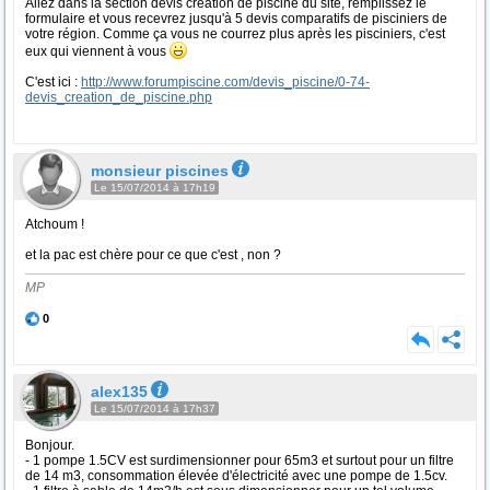
Allez dans la section devis création de piscine du site, remplissez le
formulaire et vous recevrez jusqu'à 5 devis comparatifs de pisciniers de
votre région. Comme ça vous ne courrez plus après les pisciniers, c'est
eux qui viennent à vous
C'est ici :
http://www.forumpiscine.com/devis_piscine/0-74-
devis_creation_de_piscine.php
monsieur piscines
Le 15/07/2014 à 17h19
Atchoum !
et la pac est chère pour ce que c'est , non ?
MP
0
alex135
Le 15/07/2014 à 17h37
Bonjour.
- 1 pompe 1.5CV est surdimensionner pour 65m3 et surtout pour un filtre
de 14 m3, consommation élevée d'électricité avec une pompe de 1.5cv.