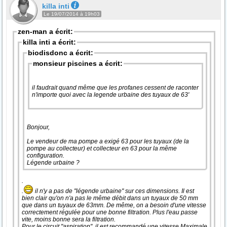
killa inti
Le 19/07/2014 à 19h03
zen-man a écrit:
killa inti a écrit:
biodisdonc a écrit:
monsieur piscines a écrit:
il faudrait quand même que les profanes cessent de raconter
n'importe quoi avec la legende urbaine des tuyaux de 63'
Bonjour,
Le vendeur de ma pompe a exigé 63 pour les tuyaux (de la
pompe au collecteur) et collecteur en 63 pour la même
configuration.
Légende urbaine ?
.
.
il n'y a pas de "légende urbaine" sur ces dimensions. Il est
bien clair qu'on n'a pas le même débit dans un tuyaux de 50 mm
que dans un tuyaux de 63mm. De même, on a besoin d'une vitesse
correctement régulée pour une bonne filtration. Plus l'eau passe
vite, moins bonne sera la filtration.
Pour le circuit "aspiration", il est recommandé une vitesse Maximale