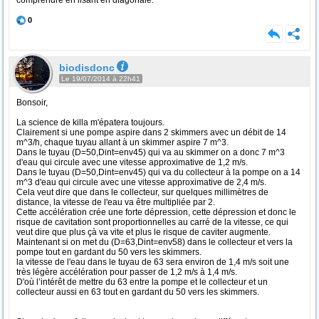
comprendre en lisant en diagonale.
0
biodisdonc
Le 19/07/2014 à 22h41
Bonsoir,
La science de killa m'épatera toujours.
Clairement si une pompe aspire dans 2 skimmers avec un débit de 14
m^3/h, chaque tuyau allant à un skimmer aspire 7 m^3.
Dans le tuyau (D=50,Dint=env45) qui va au skimmer on a donc 7 m^3
d'eau qui circule avec une vitesse approximative de 1,2 m/s.
Dans le tuyau (D=50,Dint=env45) qui va du collecteur à la pompe on a 14
m^3 d'eau qui circule avec une vitesse approximative de 2,4 m/s.
Cela veut dire que dans le collecteur, sur quelques millimètres de
distance, la vitesse de l'eau va être multipliée par 2.
Cette accélération crée une forte dépression, cette dépression et donc le
risque de cavitation sont proportionnelles au carré de la vitesse, ce qui
veut dire que plus çà va vite et plus le risque de caviter augmente.
Maintenant si on met du (D=63,Dint=env58) dans le collecteur et vers la
pompe tout en gardant du 50 vers les skimmers.
la vitesse de l'eau dans le tuyau de 63 sera environ de 1,4 m/s soit une
très légère accélération pour passer de 1,2 m/s à 1,4 m/s.
D'où l’intérêt de mettre du 63 entre la pompe et le collecteur et un
collecteur aussi en 63 tout en gardant du 50 vers les skimmers.