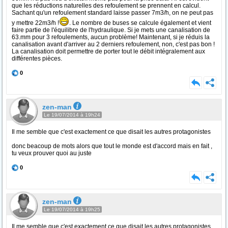
que les réductions naturelles des refoulement se prennent en calcul.
Sachant qu'un refoulement standard laisse passer 7m3/h, on ne peut pas
y mettre 22m3/h !
. Le nombre de buses se calcule également et vient
faire partie de l'équilibre de l'hydraulique. Si je mets une canalisation de
63.mm pour 3 refoulements, aucun problème! Maintenant, si je réduis la
canalisation avant d'arriver au 2 derniers refoulement, non, c'est pas bon !
La canalisation doit permettre de porter tout le débit intégralement aux
différentes pièces.
0
zen-man
Le 19/07/2014 à 19h24
Il me semble que c'est exactement ce que disait les autres protagonistes
donc beacoup de mots alors que tout le monde est d'accord mais en fait ,
tu veux prouver quoi au juste
0
zen-man
Le 19/07/2014 à 19h25
Il me semble que c'est exactement ce que disait les autres protagonistes