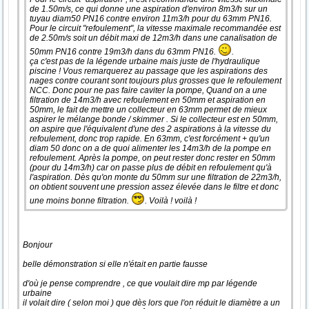
de 1.50m/s, ce qui donne une aspiration d'environ 8m3/h sur un
tuyau diam50 PN16 contre environ 11m3/h pour du 63mm PN16.
Pour le circuit "refoulement", la vitesse maximale recommandée est
de 2.50m/s soit un débit maxi de 12m3/h dans une canalisation de
50mm PN16 contre 19m3/h dans du 63mm PN16.
.
ça c'est pas de la légende urbaine mais juste de l'hydraulique
piscine ! Vous remarquerez au passage que les aspirations des
nages contre courant sont toujours plus grosses que le refoulement
NCC. Donc pour ne pas faire caviter la pompe, Quand on a une
filtration de 14m3/h avec refoulement en 50mm et aspiration en
50mm, le fait de mettre un collecteur en 63mm permet de mieux
aspirer le mélange bonde / skimmer . Si le collecteur est en 50mm,
on aspire que l'équivalent d'une des 2 aspirations à la vitesse du
refoulement, donc trop rapide. En 63mm, c'est forcément + qu'un
diam 50 donc on a de quoi alimenter les 14m3/h de la pompe en
refoulement. Après la pompe, on peut rester donc rester en 50mm
(pour du 14m3/h) car on passe plus de débit en refoulement qu'à
l'aspiration. Dès qu'on monte du 50mm sur une filtration de 22m3/h,
on obtient souvent une pression assez élevée dans le filtre et donc
une moins bonne filtration.
. Voilà ! voilà !
Bonjour
belle démonstration si elle n'était en partie fausse
d'où je pense comprendre , ce que voulait dire mp par légende
urbaine
il volait dire ( selon moi ) que dès lors que l'on réduit le diamètre a un