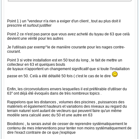
Point 1 ) un "vendeur n'a rien a exiger d'un client , tout au plus doit il
prescrire et surtout justifier
Point 2 ce n'est pas parce que vous avez acheté du tuyau de 63 que celà
devient une vérité pour les autres
Je l'utilisais par exemp^le de manière courante pour les nages contre-
courant.
Point 3 si votre installation est en 50 tout du long , le fait de mettre un
collecteur en 63 et quelques bouts
de tuyaux n'apportent un changement significatif que si toute l'installation
passe en 50. Celà a été détaillé 50 fois ( c'est le cas de le dire
Enfin, les circonvolutions envers lesquelles il est préférable d'utiliser du
63" ont déjà été évoqués dans de très nombreux topics .
Rappelons que les distances , volumes des piscines , puissances des
matériels et également hauteurs et variations des niveaux au regard du
terrain naturel sont autant de vecteurs qui peuvent faire qu'un même
modèle sera calculé avec du 50 et une autre en 63
Biodidonc , tu serais avisé de cesser de reprendre systèmatiquement le
contenu de mes interventions pour tenter non moins systématiquement de
dire l'exact contraire de ce que j'explique