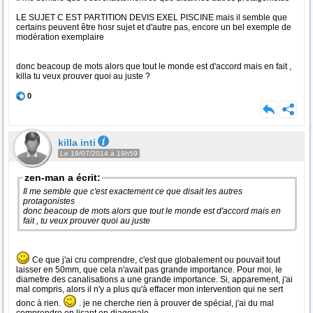
LE SUJET C EST PARTITION DEVIS EXEL PISCINE mais il semble que
certains peuvent être hosr sujet et d'autre pas, encore un bel exemple de
modération exemplaire
donc beacoup de mots alors que tout le monde est d'accord mais en fait ,
killa tu veux prouver quoi au juste ?
0
killa inti
Le 19/07/2014 à 19h59
zen-man a écrit:
Il me semble que c'est exactement ce que disait les autres
protagonistes
donc beacoup de mots alors que tout le monde est d'accord mais en
fait , tu veux prouver quoi au juste
Ce que j'ai cru comprendre, c'est que globalement ou pouvait tout
laisser en 50mm, que cela n'avait pas grande importance. Pour moi, le
diametre des canalisations a une grande importance. Si, apparement, j'ai
mal compris, alors il n'y a plus qu'à effacer mon intervention qui ne sert
donc à rien.
. je ne cherche rien à prouver de spécial, j'ai du mal