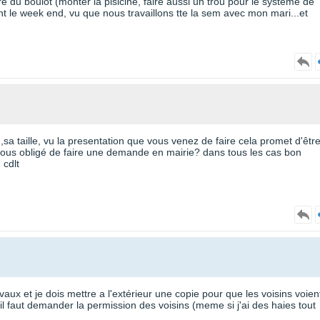
aire du boulot (monter la pisicine, faire aussi un trou pour le système de
ment le week end, vu que nous travaillons tte la sem avec mon mari...et
lou,sa taille, vu la presentation que vous venez de faire cela promet d'êtr
vous obligé de faire une demande en mairie? dans tous les cas bon
 cdlt
vaux et je dois mettre a l'extérieur une copie pour que les voisins voien
e, il faut demander la permission des voisins (meme si j'ai des haies tout