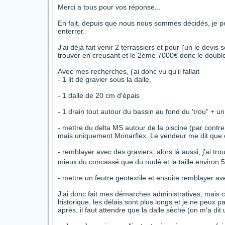
Merci a tous pour vos réponse...
En fait, depuis que nous nous sommes décidés, je p
enterrer.
J'ai déjà fait venir 2 terrassiers et pour l'un le dev
trouver en creusant et le 2ème 7000€ donc le double
Avec mes recherches, j'ai donc vu qu'il fallait
- 1 lit de gravier sous la dalle,
- 1 dalle de 20 cm d'épais
- 1 drain tout autour du bassin au fond du 'trou" + u
- mettre du delta MS autour de la piscine (par contr
mais uniquement Monarflex. Le vendeur me dit que
- remblayer avec des graviers: alors là aussi, j'ai trou
mieux du concassé que du roulé et la taille environ 5
- mettre un feutre geotextile et ensuite remblayer ave
J'ai donc fait mes démarches administratives, mais
historique, les délais sont plus longs et je ne peux
après, il faut attendre que la dalle sèche (on m'a dit u