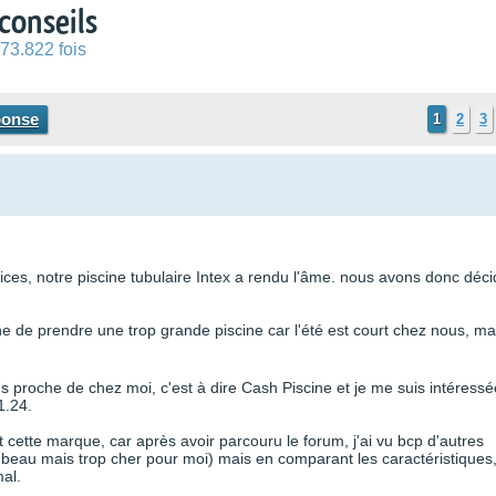
 conseils
73.822 fois
ponse
1
2
3
ces, notre piscine tubulaire Intex a rendu l'âme. nous avons donc déc
ne de prendre une trop grande piscine car l'été est court chez nous, ma
 proche de chez moi, c'est à dire Cash Piscine et je me suis intéressé
1.24.
t cette marque, car après avoir parcouru le forum, j'ai vu bcp d'autres
s beau mais trop cher pour moi) mais en comparant les caractéristiques,
al.