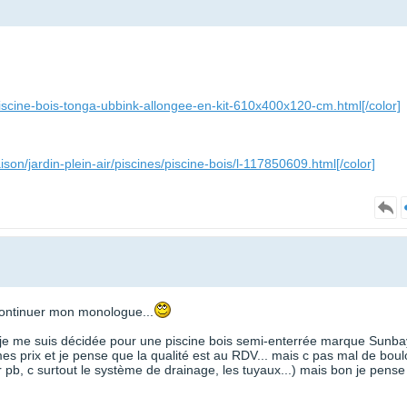
piscine-bois-tonga-ubbink-allongee-en-kit-610x400x120-cm.html[/color]
on/jardin-plein-air/piscines/piscine-bois/l-117850609.html[/color]
ontinuer mon monologue...
 je me suis décidée pour une piscine bois semi-enterrée marque Sunba
s prix et je pense que la qualité est au RDV... mais c pas mal de boul
r pb, c surtout le système de drainage, les tuyaux...) mais bon je pense