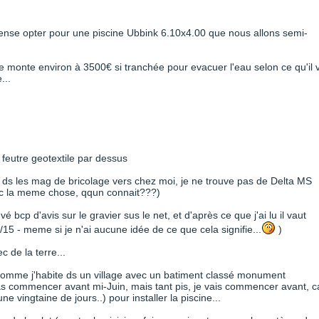
ense opter pour une piscine Ubbink 6.10x4.00 que nous allons semi-
is se monte environ à 3500€ si tranchée pour evacuer l'eau selon ce qu'il 
...
n feutre geotextile par dessus
e ds les mag de bricolage vers chez moi, je ne trouve pas de Delta MS
 c la meme chose, qqun connait???)
vé bcp d'avis sur le gravier sus le net, et d'après ce que j'ai lu il vaut
/15 - meme si je n'ai aucune idée de ce que cela signifie...
)
c de la terre...
 comme j'habite ds un village avec un batiment classé monument
 pas commencer avant mi-Juin, mais tant pis, je vais commencer avant, c
ne vingtaine de jours..) pour installer la piscine...