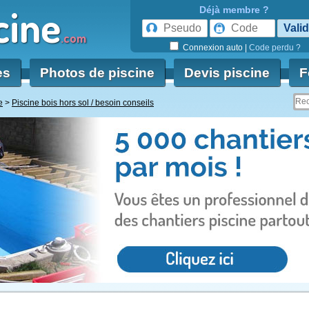
cine
Déjà membre ?
.com
Connexion auto
|
Code perdu ?
es
Photos de piscine
Devis piscine
F
e
Piscine bois hors sol / besoin conseils