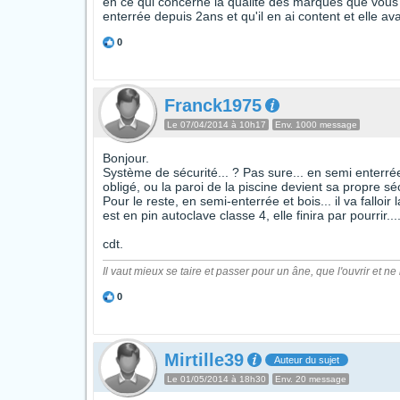
en ce qui concerne la qualité des marques que vous cit
enterrée depuis 2ans et qu'il en ai content et elle ava
0
Franck1975
Le 07/04/2014 à 10h17
Env. 1000 message
Bonjour.
Système de sécurité... ? Pas sure... en semi enterrée..
obligé, ou la paroi de la piscine devient sa propre séc
Pour le reste, en semi-enterrée et bois... il va fallo
est en pin autoclave classe 4, elle finira par pourrir..
cdt.
Il vaut mieux se taire et passer pour un âne, que l'ouvrir et ne
0
Mirtille39
Auteur du sujet
Le 01/05/2014 à 18h30
Env. 20 message