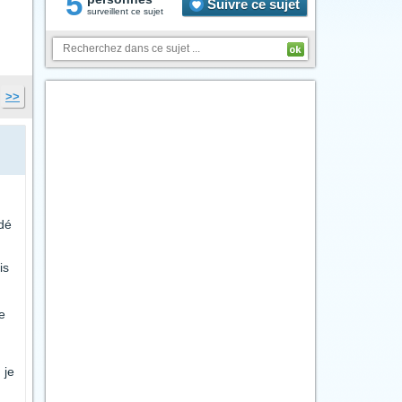
5
Suivre ce sujet
surveillent ce sujet
>>
idé
is
e
 je