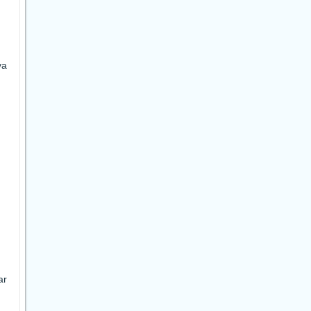
va
ar