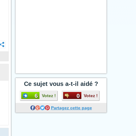
Ce sujet vous a-t-il aidé ?
6
0
Votez !
Votez !
Partagez cette page