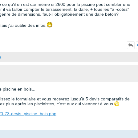
dire ce qu'il en est car même si 2600 pour la piscine peut sembler une
il va falloir compter le terrassement, la dalle, + tous les "à -cotés"
 genre de dimensions, faut-il obligatoirement une dalle beton?
is j'ai oublié des infos.
e
 piscine en bois...
plissez le formulaire et vous recevrez jusqu'à 5 devis comparatifs de
z plus après les piscinistes, c'est eux qui viennent à vous
/0-73-devis_piscine_bois.php