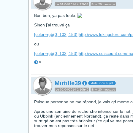
Le 01/04/2014 à 22h03
Env. 20 message
Bon ben, ya pas foule.
Sinon j'ai trouvé ça
[color=rgb(0, 102, 153)]http://www.lekingstore.com/
ou
[color=rgb(0, 102, 153)]http://www.cdiscount.com/mais
0
Mirtille39
Auteur du sujet
Le 06/04/2014 à 10h45
Env. 20 message
Puisque personne ne me répond, je vais qd meme c
Après une semaine de recherche intense sur le net,
ou Ubbink (anciennement Nortland). ça reste dans me
surtt qd on est pas très bricoleur (ce qui va me pose
trouver mes reponses sur le net.