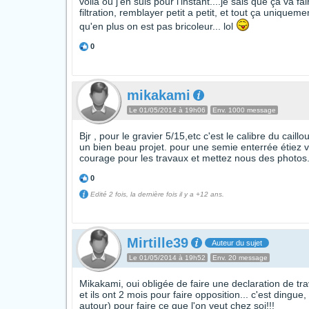
voila ou j'en suis pour l'instant....je sais que ça va f
filtration, remblayer petit a petit, et tout ça unique
qu'en plus on est pas bricoleur... lol
0
mikakami
Le 01/05/2014 à 19h06
Env. 1000 message
Bjr , pour le gravier 5/15,etc c'est le calibre du cail
un bien beau projet. pour une semie enterrée étiez 
courage pour les travaux et mettez nous des photos.
0
Edité 2 fois, la dernière fois il y a +12 ans.
Mirtille39
Auteur du sujet
Le 01/05/2014 à 19h52
Env. 20 message
Mikakami, oui obligée de faire une declaration de tra
et ils ont 2 mois pour faire opposition... c'est dingu
autour) pour faire ce que l'on veut chez soi!!!