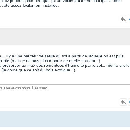
ez je peux juste dire que j'ai un voisin qui a une sdsl qu'il a semi
it été assez facilement installée.
. il y à une hauteur de saillie du sol à partir de laquelle on est plus
urité (mais je ne sais plus à partir de quelle hauteur...)
ir la préserver au max des remontées d'humidité par le sol... même si elle
.. (je doute que ce soit du bois exotique...)
 laisser aucun doute à se sujet.