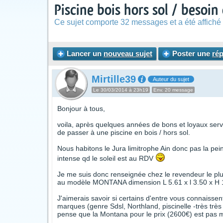
Piscine bois hors sol / besoin
Ce sujet comporte 32 messages et a été affiché 
Lancer un
nouveau sujet
Poster une
ré
Mirtille39
Auteur du sujet
Le 30/03/2014 à 23h19
Env. 20 message
Bonjour à tous,
voila, après quelques années de bons et loyaux servi
de passer à une piscine en bois / hors sol.
Nous habitons le Jura limitrophe Ain donc pas la pei
intense qd le soleil est au RDV
Je me suis donc renseignée chez le revendeur le plus
au modèle MONTANA dimension L 5.61 x l 3.50 x H 
J'aimerais savoir si certains d'entre vous connaissen
marques (genre Sdsl, Northland, piscinelle -très trè
pense que la Montana pour le prix (2600€) est pas m