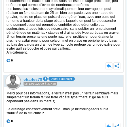
écoulement des eaux du sol et du sous-sol est une sage précaution, peu
onéreuse qui permet d'éviter de nombreux problèmes.
Les bons piscinistes draine systématiquement leur ouvrage, on peut
réaliser un fond drainant de 25 cm bien compacte avec une nappe de
gravier, mettre en place un puisard pour gérer l'eau, avec une buse qui
remonte à hauteur de la plage et dans laquelle on peut faire descendre
une pompe/flotteur qui permet de contrôler et de gérer cette eau
souterraine, chaque fois que nécessaire, sans oublier un remblaiement
périphérique en matériaux stables et drainant de type agrégats ou gravier.
Si ton terrain présente une pente naturelle, profitez-en pour drainer la
piscine gravitairement, pour cela on met en place en périphérie du bassin,
au bas des parois un drain de type agricole protégé par un géotextile pour
éviter qu'il se bouche et posé sur cailloux.
Amicalement.
0
charles79
Auteur du sujet
Le 12/10/2009 à 21h38
Merci pour ces informations, le terrain n'est pas un terrain remblayé mais
simplement un terrain fait de terre végétal type "marais" (je ne suis
cependant pas dans un marais).
Le drainage est effectivement prévu, masi je m'interrogeaois sur la
stabilité de la structure ?
0