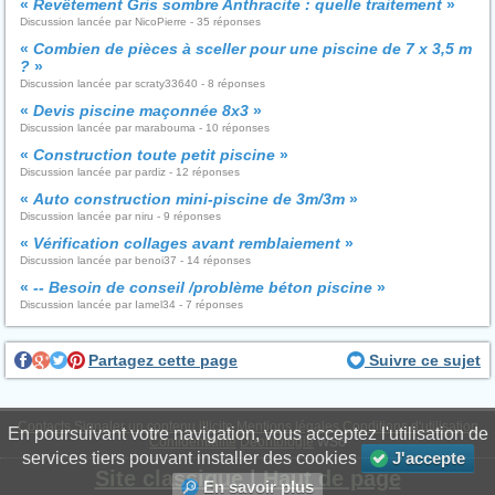
«
Revêtement Gris sombre Anthracite : quelle traitement
»
Discussion lancée par NicoPierre - 35 réponses
«
Combien de pièces à sceller pour une piscine de 7 x 3,5 m
?
»
Discussion lancée par scraty33640 - 8 réponses
«
Devis piscine maçonnée 8x3
»
Discussion lancée par marabouma - 10 réponses
«
Construction toute petit piscine
»
Discussion lancée par pardiz - 12 réponses
«
Auto construction mini-piscine de 3m/3m
»
Discussion lancée par niru - 9 réponses
«
Vérification collages avant remblaiement
»
Discussion lancée par benoi37 - 14 réponses
«
-- Besoin de conseil /problème béton piscine
»
Discussion lancée par Iamel34 - 7 réponses
Partagez cette page
Suivre ce sujet
Contacts
Signaler un contenu illicite
Mentions légales
Conditions d'utilisation
En poursuivant votre navigation, vous acceptez l'utilisation de
Confidentialité
Déontologie
WS6
services tiers pouvant installer des cookies
J'accepte
Site classique
|
Haut de page
En savoir plus