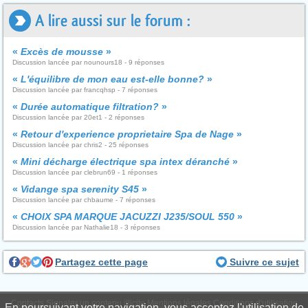
A lire aussi sur le forum :
«
Excès de mousse
»
Discussion lancée par nounours18 - 9 réponses
«
L'équilibre de mon eau est-elle bonne?
»
Discussion lancée par francqhsp - 7 réponses
«
Durée automatique filtration?
»
Discussion lancée par 20et1 - 2 réponses
«
Retour d'experience proprietaire Spa de Nage
»
Discussion lancée par chris2 - 25 réponses
«
Mini décharge électrique spa intex déranché
»
Discussion lancée par clebrun69 - 1 réponses
«
Vidange spa serenity S45
»
Discussion lancée par chbaume - 7 réponses
«
CHOIX SPA MARQUE JACUZZI J235/SOUL 550
»
Discussion lancée par Nathalie18 - 3 réponses
Partagez cette page
Suivre ce sujet
Contacts
Signaler un contenu illicite
Mentions légales
Conditions d'utilisation
En poursuivant votre navigation, vous acceptez l'utilisation de