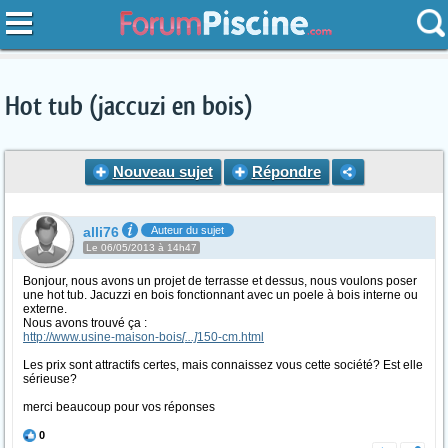
Hot tub (jaccuzi en bois)
Nouveau sujet
Répondre
alli76
Auteur du sujet
Le 06/05/2013 à 14h47
Bonjour, nous avons un projet de terrasse et dessus, nous voulons poser
une hot tub. Jacuzzi en bois fonctionnant avec un poele à bois interne ou
externe.
Nous avons trouvé ça :
http://www.usine-maison-bois
[...]
150-cm.html
Les prix sont attractifs certes, mais connaissez vous cette société? Est elle
sérieuse?
merci beaucoup pour vos réponses
0