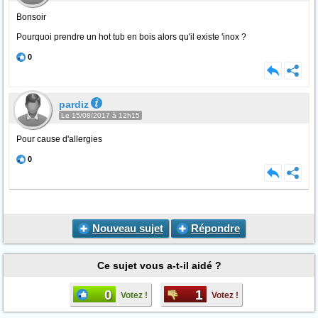
Bonsoir
Pourquoi prendre un hot tub en bois alors qu'il existe 'inox ?
0
pardiz
Le 15/08/2017 à 12h15
Pour cause d'allergies
0
Nouveau sujet
Répondre
Ce sujet vous a-t-il aidé ?
0
1
Votez !
Votez !