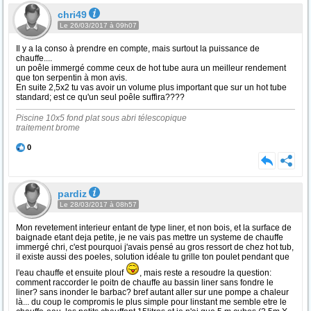
chri49
Le 26/03/2017 à 09h07
Il y a la conso à prendre en compte, mais surtout la puissance de
chauffe....
un poêle immergé comme ceux de hot tube aura un meilleur rendement
que ton serpentin à mon avis.
En suite 2,5x2 tu vas avoir un volume plus important que sur un hot tube
standard; est ce qu'un seul poêle suffira????
Piscine 10x5 fond plat sous abri télescopique
traitement brome
0
pardiz
Le 28/03/2017 à 08h57
Mon revetement interieur entant de type liner, et non bois, et la surface de
baignade etant deja petite, je ne vais pas mettre un systeme de chauffe
immergé chri, c'est pourquoi j'avais pensé au gros ressort de chez hot tub,
il existe aussi des poeles, solution idéale tu grille ton poulet pendant que
l'eau chauffe et ensuite plouf
, mais reste a resoudre la question:
comment raccorder le poitn de chauffe au bassin liner sans fondre le
liner? sans inonder le barbac? bref autant aller sur une pompe a chaleur
là... du coup le compromis le plus simple pour linstant me semble etre le