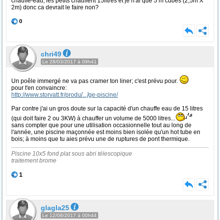
chauffe-eau, les petits chauffent 15litres et je n'ai que 5 m cubes (2,5m X
2m) donc ca devrait le faire non?
0
chri49
Le 28/03/2017 à 09h41
Un poêle immergé ne va pas cramer ton liner; c'est prévu pour.
pour t'en convaincre:
http://www.storvatt.fr/produ
[...]
ge-piscine/
Par contre j'ai un gros doute sur la capacité d'un chauffe eau de 15 litres
(qui doit faire 2 ou 3KW) à chauffer un volume de 5000 litres...
sans compter que pour une utilisation occasionnelle tout au long de
l'année, une piscine maçonnée est moins bien isolée qu'un hot tube en
bois; à moins que tu aies prévu une de ruptures de pont thermique.
Piscine 10x5 fond plat sous abri télescopique
traitement brome
1
glagla25
Le 12/08/2017 à 00h44