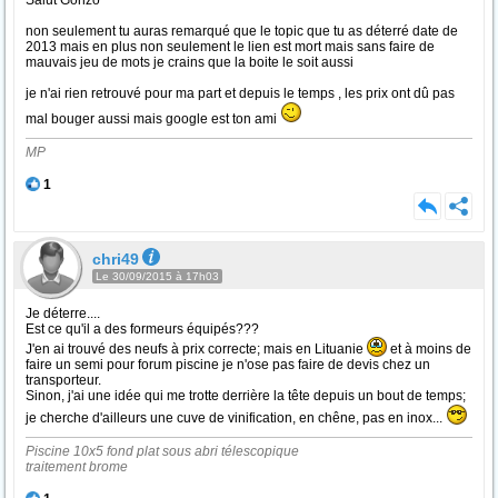
Salut Gonzo
non seulement tu auras remarqué que le topic que tu as déterré date de
2013 mais en plus non seulement le lien est mort mais sans faire de
mauvais jeu de mots je crains que la boite le soit aussi
je n'ai rien retrouvé pour ma part et depuis le temps , les prix ont dû pas
mal bouger aussi mais google est ton ami
MP
1
chri49
Le 30/09/2015 à 17h03
Je déterre....
Est ce qu'il a des formeurs équipés???
J'en ai trouvé des neufs à prix correcte; mais en Lituanie
et à moins de
faire un semi pour forum piscine je n'ose pas faire de devis chez un
transporteur.
Sinon, j'ai une idée qui me trotte derrière la tête depuis un bout de temps;
je cherche d'ailleurs une cuve de vinification, en chêne, pas en inox...
Piscine 10x5 fond plat sous abri télescopique
traitement brome