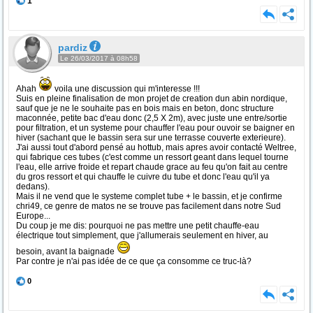
1
pardiz
Le 26/03/2017 à 08h58
Ahah
voila une discussion qui m'interesse !!!
Suis en pleine finalisation de mon projet de creation dun abin nordique,
sauf que je ne le souhaite pas en bois mais en beton, donc structure
maconnée, petite bac d'eau donc (2,5 X 2m), avec juste une entre/sortie
pour filtration, et un systeme pour chauffer l'eau pour ouvoir se baigner en
hiver (sachant que le bassin sera sur une terrasse couverte exterieure).
J'ai aussi tout d'abord pensé au hottub, mais apres avoir contacté Weltree,
qui fabrique ces tubes (c'est comme un ressort geant dans lequel tourne
l'eau, elle arrive froide et repart chaude grace au feu qu'on fait au centre
du gros ressort et qui chauffe le cuivre du tube et donc l'eau qu'il ya
dedans).
Mais il ne vend que le systeme complet tube + le bassin, et je confirme
chri49, ce genre de matos ne se trouve pas facilement dans notre Sud
Europe...
Du coup je me dis: pourquoi ne pas mettre une petit chauffe-eau
électrique tout simplement, que j'allumerais seulement en hiver, au
besoin, avant la baignade
Par contre je n'ai pas idée de ce que ça consomme ce truc-là?
0