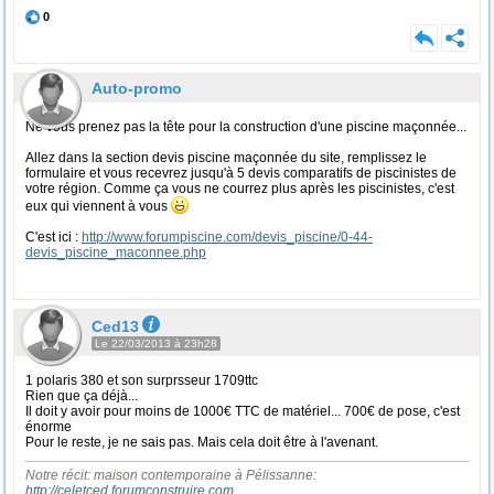
0
Auto-promo
Ne vous prenez pas la tête pour la construction d'une piscine maçonnée...
Allez dans la section devis piscine maçonnée du site, remplissez le
formulaire et vous recevrez jusqu'à 5 devis comparatifs de piscinistes de
votre région. Comme ça vous ne courrez plus après les piscinistes, c'est
eux qui viennent à vous
C'est ici :
http://www.forumpiscine.com/devis_piscine/0-44-
devis_piscine_maconnee.php
Ced13
Le 22/03/2013 à 23h28
1 polaris 380 et son surprsseur 1709ttc
Rien que ça déjà...
Il doit y avoir pour moins de 1000€ TTC de matériel... 700€ de pose, c'est
énorme
Pour le reste, je ne sais pas. Mais cela doit être à l'avenant.
Notre récit: maison contemporaine à Pélissanne:
http://celetced.forumconstruire.com