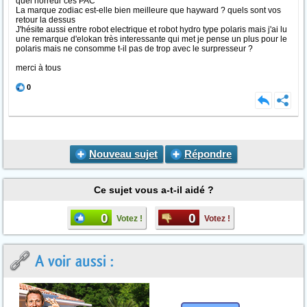
quel horreur ces PAC
La marque zodiac est-elle bien meilleure que hayward ? quels sont vos
retour la dessus
J'hésite aussi entre robot electrique et robot hydro type polaris mais j'ai lu
une remarque d'elokan très interessante qui met je pense un plus pour le
polaris mais ne consomme t-il pas de trop avec le surpresseur ?
merci à tous
0
Nouveau sujet
Répondre
Ce sujet vous a-t-il aidé ?
0
0
Votez !
Votez !
A voir aussi :