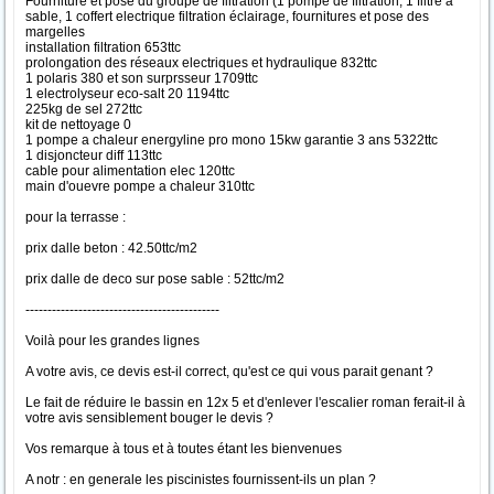
Fourniture et pose du groupe de filtration (1 pompe de filtration, 1 filtre à
sable, 1 coffert electrique filtration éclairage, fournitures et pose des
margelles
installation filtration 653ttc
prolongation des réseaux electriques et hydraulique 832ttc
1 polaris 380 et son surprsseur 1709ttc
1 electrolyseur eco-salt 20 1194ttc
225kg de sel 272ttc
kit de nettoyage 0
1 pompe a chaleur energyline pro mono 15kw garantie 3 ans 5322ttc
1 disjoncteur diff 113ttc
cable pour alimentation elec 120ttc
main d'ouevre pompe a chaleur 310ttc
pour la terrasse :
prix dalle beton : 42.50ttc/m2
prix dalle de deco sur pose sable : 52ttc/m2
--------------------------------------------
Voilà pour les grandes lignes
A votre avis, ce devis est-il correct, qu'est ce qui vous parait genant ?
Le fait de réduire le bassin en 12x 5 et d'enlever l'escalier roman ferait-il à
votre avis sensiblement bouger le devis ?
Vos remarque à tous et à toutes étant les bienvenues
A notr : en generale les piscinistes fournissent-ils un plan ?