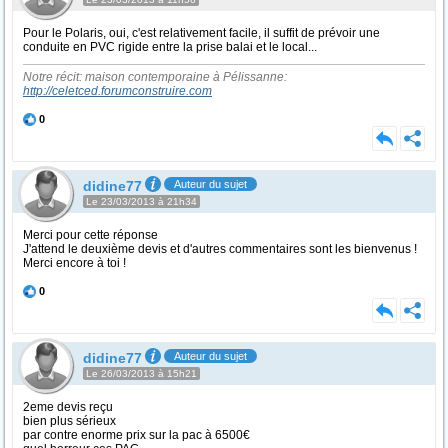
Pour le Polaris, oui, c'est relativement facile, il suffit de prévoir une
conduite en PVC rigide entre la prise balai et le local...
Notre récit: maison contemporaine à Pélissanne:
http://celetced.forumconstruire.com
0
didine77
Auteur du sujet
Le 23/03/2013 à 21h34
Merci pour cette réponse
J'attend le deuxième devis et d'autres commentaires sont les bienvenus !
Merci encore à toi !
0
didine77
Auteur du sujet
Le 26/03/2013 à 15h21
2eme devis reçu
bien plus sérieux
par contre enorme prix sur la pac à 6500€