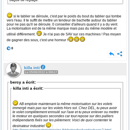
bague de réglage.
si le tablier se déroule, c'est par le poids du bout du tablier qui tombe
vers l'eau. Il te suffit de mettre un tendeur de bachette autour du tablier
pour ne pas qu'il se déroule. 0 conseiller d'ailleurs quand il y a du vent.
La motorisation est de la même marque mais pas du même modèle et
utilisé différement.
Je n'ai pas de SAV sur ces machines ! Pas moyen
de gagner des sous, c'est une horreur !
0
killa inti
Le 05/06/2012 à 06h17
bercy a écrit:
killa inti a écrit:
AB emploie maintenant la même motorisation sur les volets
immergé mais pas sur les volets Hors sol. Chez DEL, tu peux avoir
le volet complètement enroulé sur l'axe et tu peux enlever ou mettre
le moteur en quelques secondes car tout repose sur des palliers
indépendants fixés sur les piètement. Voici de quoi contenter le
desinateur industriel
: