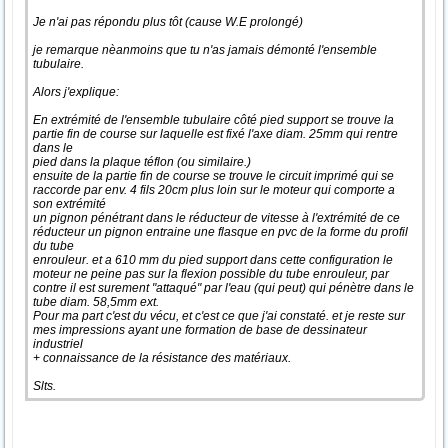
Je n'ai pas répondu plus tôt (cause W.E prolongé)
je remarque nèanmoins que tu n'as jamais démonté l'ensemble
tubulaire.
Alors j'explique:
En extrémité de l'ensemble tubulaire côté pied support se trouve la
partie fin de course sur laquelle est fixé l'axe diam. 25mm qui rentre
dans le
pied dans la plaque téflon (ou similaire.)
ensuite de la partie fin de course se trouve le circuit imprimé qui se
raccorde par env. 4 fils 20cm plus loin sur le moteur qui comporte a
son extrémité
un pignon pénétrant dans le réducteur de vitesse à l'extrémité de ce
réducteur un pignon entraine une flasque en pvc de la forme du profil
du tube
enrouleur. et a 610 mm du pied support dans cette configuration le
moteur ne peine pas sur la flexion possible du tube enrouleur, par
contre il est surement "attaqué" par l'eau (qui peut) qui pénètre dans le
tube diam. 58,5mm ext.
Pour ma part c'est du vécu, et c'est ce que j'ai constaté. et je reste sur
mes impressions ayant une formation de base de dessinateur
industriel
+ connaissance de la résistance des matériaux.
Slts.