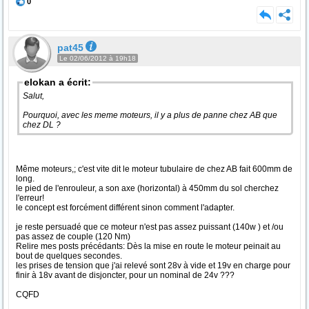
0
pat45
Le 02/06/2012 à 19h18
elokan a écrit:
Salut,
Pourquoi, avec les meme moteurs, il y a plus de panne chez AB que
chez DL ?
Même moteurs,; c'est vite dit le moteur tubulaire de chez AB fait 600mm de
long.
le pied de l'enrouleur, a son axe (horizontal) à 450mm du sol cherchez
l'erreur!
le concept est forcément différent sinon comment l'adapter.
je reste persuadé que ce moteur n'est pas assez puissant (140w ) et /ou
pas assez de couple (120 Nm)
Relire mes posts précédants: Dès la mise en route le moteur peinait au
bout de quelques secondes.
les prises de tension que j'ai relevé sont 28v à vide et 19v en charge pour
finir à 18v avant de disjoncter, pour un nominal de 24v ???
CQFD