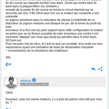
fin de course sur laquelle est fixé l'axe diam. 25mm qui rentre dans le
pied dans la plaque téflon (ou similaire.)
ensuite de la partie fin de course se trouve le circuit imprimé qui se
raccorde par env. 4 fils 20cm plus loin sur le moteur qui comporte a son
extrémité
un pignon pénétrant dans le réducteur de vitesse à l'extrémité de ce
réducteur un pignon entraine une flasque en pvc de la forme du profil du
tube
enrouleur. et a 610 mm du pied support dans cette configuration le moteur
ne peine pas sur la flexion possible du tube enrouleur, par contre il est
surement "attaqué" par l'eau (qui peut) qui pénètre dans le tube diam.
58,5mm ext.
Pour ma part c'est du vécu, et c'est ce que j'ai constaté. et je reste sur mes
impressions ayant une formation de base de dessinateur industriel
+ connaissance de la résistance des matériaux.
Slts.
0
elokan
Le 02/06/2012 à 18h21
Salut,
Pourquoi, avec les meme moteurs, il y a plus de panne chez AB que chez
DL ?