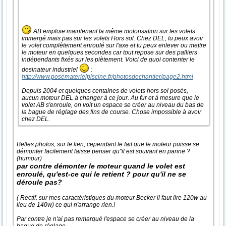
AB emploie maintenant la même motorisation sur les volets
immergé mais pas sur les volets Hors sol. Chez DEL, tu peux avoir
le volet complètement enroulé sur l'axe et tu peux enlever ou mettre
le moteur en quelques secondes car tout repose sur des palliers
indépendants fixés sur les piètement. Voici de quoi contenter le
desinateur industriel
:
http://www.posematerielpiscine.fr/photosdechantier/page2.html
Depuis 2004 et quelques centaines de volets hors sol posés,
aucun moteur DEL à changer à ce jour. Au fur et à mesure que le
volet AB s'enroule, on voit un espace se créer au niveau du bas de
la bague de réglage des fins de course. Chose impossible à avoir
chez DEL.
Belles photos, sur le lien, cependant le fait que le moteur puisse se
démonter facilement laisse penser qu"il est souvant en panne ?
(humour)
par contre démonter le moteur quand le volet est
enroulé, qu'est-ce qui le retient ? pour qu'il ne se
déroule pas?
( Rectif. sur mes caractéristiques du moteur Becker il faut lire 120w au
lieu de 140w) ce qui n'arrange rien.!
Par contre je n'ai pas remarqué l'espace se créer au niveau de la