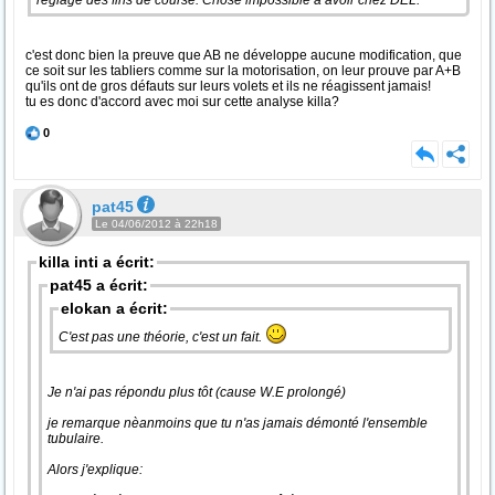
réglage des fins de course. Chose impossible à avoir chez DEL.
c'est donc bien la preuve que AB ne développe aucune modification, que
ce soit sur les tabliers comme sur la motorisation, on leur prouve par A+B
qu'ils ont de gros défauts sur leurs volets et ils ne réagissent jamais!
tu es donc d'accord avec moi sur cette analyse killa?
0
pat45
Le 04/06/2012 à 22h18
killa inti a écrit:
pat45 a écrit:
elokan a écrit:
C'est pas une théorie, c'est un fait.
Je n'ai pas répondu plus tôt (cause W.E prolongé)
je remarque nèanmoins que tu n'as jamais démonté l'ensemble
tubulaire.
Alors j'explique: