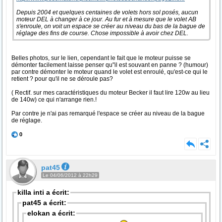
Depuis 2004 et quelques centaines de volets hors sol posés, aucun
moteur DEL à changer à ce jour. Au fur et à mesure que le volet AB
s'enroule, on voit un espace se créer au niveau du bas de la bague de
réglage des fins de course. Chose impossible à avoir chez DEL.
Belles photos, sur le lien, cependant le fait que le moteur puisse se
démonter facilement laisse penser qu"il est souvant en panne ? (humour)
par contre démonter le moteur quand le volet est enroulé, qu'est-ce qui le
retient ? pour qu'il ne se déroule pas?
( Rectif. sur mes caractéristiques du moteur Becker il faut lire 120w au lieu
de 140w) ce qui n'arrange rien.!
Par contre je n'ai pas remarqué l'espace se créer au niveau de la bague
de réglage.
0
pat45
Le 04/06/2012 à 22h29
killa inti a écrit:
pat45 a écrit:
elokan a écrit: