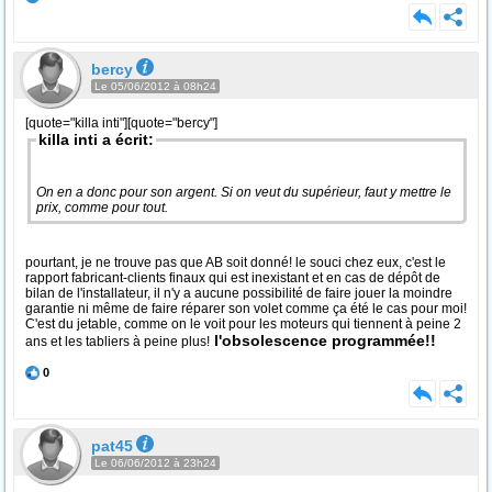
bercy
Le 05/06/2012 à 08h24
[quote="killa inti"][quote="bercy"]
killa inti a écrit:
On en a donc pour son argent. Si on veut du supérieur, faut y mettre le
prix, comme pour tout.
pourtant, je ne trouve pas que AB soit donné! le souci chez eux, c'est le
rapport fabricant-clients finaux qui est inexistant et en cas de dépôt de
bilan de l'installateur, il n'y a aucune possibilité de faire jouer la moindre
garantie ni même de faire réparer son volet comme ça été le cas pour moi!
C'est du jetable, comme on le voit pour les moteurs qui tiennent à peine 2
l'obsolescence programmée!!
ans et les tabliers à peine plus!
0
pat45
Le 06/06/2012 à 23h24