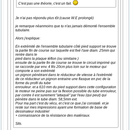
C'est pas une théorie, c'est un fait.
Je n'ai pas répondu plus tôt (cause W.E prolongé)
je remarque nèanmoins que tu n'as jamais démonté l'ensemble
tubulaire.
Alors j'explique:
En extrémité de l'ensemble tubulaire côté pied support se trouve
la partie fin de course sur laquelle est fixé l'axe diam. 25mm qui
rentre dans le
pied dans la plaque téflon (ou similaire.)
ensuite de la partie fin de course se trouve le circuit imprimé qui
se raccorde par env. 4 fils 20cm plus loin sur le moteur qui
comporte a son extrémité
un pignon pénétrant dans le réducteur de vitesse à l'extrémité
de ce réducteur un pignon entraine une flasque en pvc de la
forme du profil du tube
enrouleur. et a 610 mm du pied support dans cette configuration
le moteur ne peine pas sur la flexion possible du tube enrouleur,
par contre il est surement "attaqué" par l'eau (qui peut) qui
pénètre dans le tube diam. 58,5mm ext.
Pour ma part c'est du vécu, et c'est ce que j'ai constaté. et je
reste sur mes impressions ayant une formation de base de
dessinateur industriel
+ connaissance de la résistance des matériaux.
Slts.