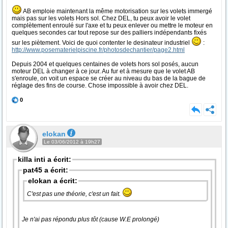
AB emploie maintenant la même motorisation sur les volets immergé
mais pas sur les volets Hors sol. Chez DEL, tu peux avoir le volet
complètement enroulé sur l'axe et tu peux enlever ou mettre le moteur en
quelques secondes car tout repose sur des palliers indépendants fixés
sur les piètement. Voici de quoi contenter le desinateur industriel
:
http://www.posematerielpiscine.fr/photosdechantier/page2.html
Depuis 2004 et quelques centaines de volets hors sol posés, aucun
moteur DEL à changer à ce jour. Au fur et à mesure que le volet AB
s'enroule, on voit un espace se créer au niveau du bas de la bague de
réglage des fins de course. Chose impossible à avoir chez DEL.
0
elokan
Le 03/06/2012 à 19h27
killa inti a écrit:
pat45 a écrit:
elokan a écrit:
C'est pas une théorie, c'est un fait.
Je n'ai pas répondu plus tôt (cause W.E prolongé)