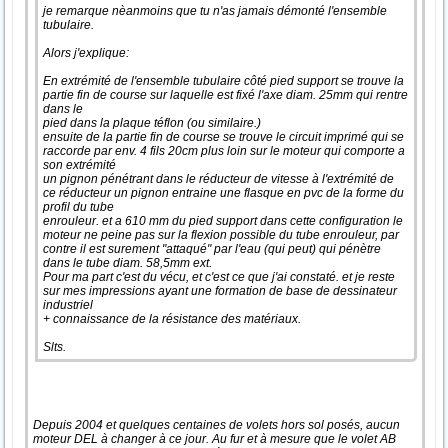
je remarque nèanmoins que tu n'as jamais démonté l'ensemble
tubulaire.
Alors j'explique:
En extrémité de l'ensemble tubulaire côté pied support se trouve la
partie fin de course sur laquelle est fixé l'axe diam. 25mm qui rentre
dans le
pied dans la plaque téflon (ou similaire.)
ensuite de la partie fin de course se trouve le circuit imprimé qui se
raccorde par env. 4 fils 20cm plus loin sur le moteur qui comporte a
son extrémité
un pignon pénétrant dans le réducteur de vitesse à l'extrémité de
ce réducteur un pignon entraine une flasque en pvc de la forme du
profil du tube
enrouleur. et a 610 mm du pied support dans cette configuration le
moteur ne peine pas sur la flexion possible du tube enrouleur, par
contre il est surement "attaqué" par l'eau (qui peut) qui pénètre
dans le tube diam. 58,5mm ext.
Pour ma part c'est du vécu, et c'est ce que j'ai constaté. et je reste
sur mes impressions ayant une formation de base de dessinateur
industriel
+ connaissance de la résistance des matériaux.
Slts.
Depuis 2004 et quelques centaines de volets hors sol posés, aucun
moteur DEL à changer à ce jour. Au fur et à mesure que le volet AB