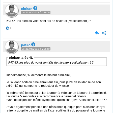
elokan
Le 21/05/2012 à 22h09
PAT 45, les pied du volet sont t'ils de niveaux ( veticalement ) ?
0
pat45
Le 21/05/2012 à 22h40
elokan a écrit:
PAT 45, les pied du volet sont t'ils de niveaux ( veticalement ) ?
Hier dimanche j'ai démonté le moteur tubulaire,
Je l'ai donc sorti du tube enrouleur alu, puis je l'ai désolidarisé de son
extrémité qui comporte le réducteur de vitesse
j'ai rebranché le moteur et fait tourner (a vide sur un tabouret ) a proximité,
il a tourné 5 secondes et a recommencé a peiner et ralentir
avant de disjoncter, même symptome qu'en charge!!!! Alors conclusion???
J'avais également pensé a une résistance quelque part! Mais non car j'ai
retiré la goupille de maitien de l'axe, sorti les fils du poteau et je tourne le