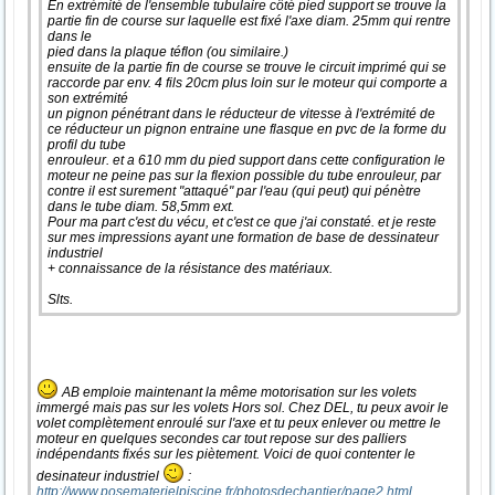
En extrémité de l'ensemble tubulaire côté pied support se trouve la
partie fin de course sur laquelle est fixé l'axe diam. 25mm qui rentre
dans le
pied dans la plaque téflon (ou similaire.)
ensuite de la partie fin de course se trouve le circuit imprimé qui se
raccorde par env. 4 fils 20cm plus loin sur le moteur qui comporte a
son extrémité
un pignon pénétrant dans le réducteur de vitesse à l'extrémité de
ce réducteur un pignon entraine une flasque en pvc de la forme du
profil du tube
enrouleur. et a 610 mm du pied support dans cette configuration le
moteur ne peine pas sur la flexion possible du tube enrouleur, par
contre il est surement "attaqué" par l'eau (qui peut) qui pénètre
dans le tube diam. 58,5mm ext.
Pour ma part c'est du vécu, et c'est ce que j'ai constaté. et je reste
sur mes impressions ayant une formation de base de dessinateur
industriel
+ connaissance de la résistance des matériaux.
Slts.
AB emploie maintenant la même motorisation sur les volets
immergé mais pas sur les volets Hors sol. Chez DEL, tu peux avoir le
volet complètement enroulé sur l'axe et tu peux enlever ou mettre le
moteur en quelques secondes car tout repose sur des palliers
indépendants fixés sur les piètement. Voici de quoi contenter le
desinateur industriel
:
http://www.posematerielpiscine.fr/photosdechantier/page2.html