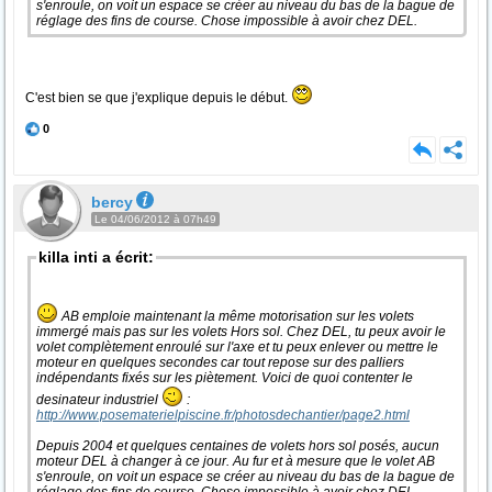
s'enroule, on voit un espace se créer au niveau du bas de la bague de
réglage des fins de course. Chose impossible à avoir chez DEL.
C'est bien se que j'explique depuis le début.
0
bercy
Le 04/06/2012 à 07h49
killa inti a écrit:
AB emploie maintenant la même motorisation sur les volets
immergé mais pas sur les volets Hors sol. Chez DEL, tu peux avoir le
volet complètement enroulé sur l'axe et tu peux enlever ou mettre le
moteur en quelques secondes car tout repose sur des palliers
indépendants fixés sur les piètement. Voici de quoi contenter le
desinateur industriel
:
http://www.posematerielpiscine.fr/photosdechantier/page2.html
Depuis 2004 et quelques centaines de volets hors sol posés, aucun
moteur DEL à changer à ce jour. Au fur et à mesure que le volet AB
s'enroule, on voit un espace se créer au niveau du bas de la bague de