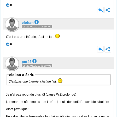
0
elokan
Le 26/05/2012 à 19h06
C'est pas une théorie, c'est un fait.
0
pat45
Le 29/05/2012 à 20h01
elokan a écrit:
C'est pas une théorie, c'est un fait.
Je n'ai pas répondu plus tôt (cause W.E prolongé)
je remarque nèanmoins que tu n'as jamais démonté l'ensemble tubulaire.
Alors j'explique:
En extrémité de l'ensemble tubulaire côté pied support se trouve la partie