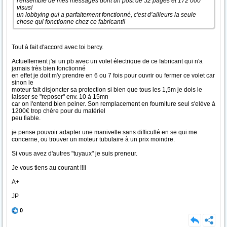
l'ensemble de mes messages dont un post de 52 pages et 172 000
visus!
un lobbying qui a parfaitement fonctionné, c'est d’ailleurs la seule
chose qui fonctionne chez ce fabricant!!
Tout à fait d'accord avec toi bercy.
Actuellement j'ai un pb avec un volet électrique de ce fabricant qui n'a
jamais très bien fonctionné
en effet je doit m'y prendre en 6 ou 7 fois pour ouvrir ou fermer ce volet car
sinon le
moteur fait disjoncter sa protection si bien que tous les 1,5m je dois le
laisser se "reposer" env. 10 à 15mn
car on l'entend bien peiner. Son remplacement en fourniture seul s'elève à
1200€ trop chère pour du matériel
peu fiable.
je pense pouvoir adapter une manivelle sans difficulté en se qui me
concerne, ou trouver un moteur tubulaire à un prix moindre.
Si vous avez d'autres "tuyaux" je suis preneur.
Je vous tiens au courant !!!i
A+
JP
0