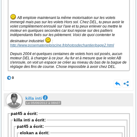
AB emploie maintenant la même motorisation sur les volets
immergé mais pas sur les volets Hors sol. Chez DEL, tu peux avoir le
volet complètement enroulé sur l'axe et tu peux enlever ou mettre le
moteur en quelques secondes car tout repose sur des palliers
indépendants fixés sur les piètement. Voici de quoi contenter le
desinateur industriel
:
http://www.posematerielpiscine.fr/photosdechantier/page2.html
Depuis 2004 et quelques centaines de volets hors sol posés, aucun
moteur DEL à changer à ce jour. Au fur et à mesure que le volet AB
s'enroule, on voit un espace se créer au niveau du bas de la bague de
réglage des fins de course. Chose impossible à avoir chez DEL.
0
killa inti
Le 05/06/2012 à 06h07
pat45 a écrit:
killa inti a écrit:
pat45 a écrit:
elokan a écrit: