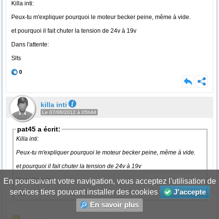
Killa inti:
Peux-tu m'expliquer pourquoi le moteur becker peine, même à vide.
et pourquoi il fait chuter la tension de 24v à 19v
Dans l'attente:
Slts
0
killa inti
Le 07/06/2012 à 05h44
pat45 a écrit:
Killa inti:
Peux-tu m'expliquer pourquoi le moteur becker peine, même à vide.
et pourquoi il fait chuter la tension de 24v à 19v
Dans l'attente:
En poursuivant votre navigation, vous acceptez l'utilisation de
services tiers pouvant installer des cookies
J'accepte
Slts
En savoir plus