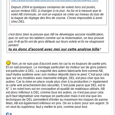
http://www.posematerielpiscine.fr/photosdechantier/page2.html
Depuis 2004 et quelques centaines de volets hors sol posés,
aucun moteur DEL à changer à ce jour. Au fur et à mesure que le
volet AB s'enroule, on voit un espace se créer au niveau du bas de
la bague de réglage des fins de course. Chose impossible à avoir
chez DEL.
c'est donc bien la preuve que AB ne développe aucune modification,
que ce soit sur les tabliers comme sur la motorisation, on leur prouve
par A+B qu'ils ont de gros défauts sur leurs volets et ils ne réagissent
jamais!
tu es donc d'accord avec moi sur cette analyse killa
?
Non, je ne suis pas d'accord avec toi car tu es toujours de partie pris.
Et on sait pourquoi. Le montage particulier du moteur sur de gros paliers
est particulier à DEL. La majorité des autres fabricants font comme AB,
sauf Hydra système avec son moteur déporté dans le pied. C'est pour cela
que sur ses modèles avec manivelle intégré, DEL est plus cher que les
autres. Car la mise en place coute plus cher à la production (+ également
la carte anti arrachement des sécurité). C'est juste parce que DEL est le
N° 1 en volet hors sol en conception et qualité de matériaux utilisés. AB
est donc inférieur à DEL comme tous les autres, ce n'est pas pour cela
qu'il faut stigmatiser une marque en particulier mais il est vrai que les
techniques de DEL permettent d'éviter au maximum les risques de panne.
Mais, AB est également inférieur en prix. On en a donc pour son argent. Si
on veut du supérieur, faut y mettre le prix, comme pour tout.
0