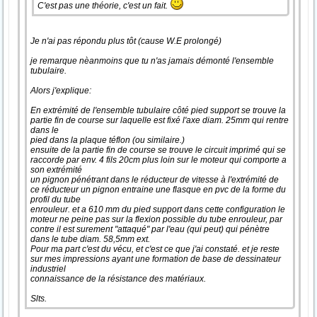
C'est pas une théorie, c'est un fait.
Je n'ai pas répondu plus tôt (cause W.E prolongé)
je remarque nèanmoins que tu n'as jamais démonté l'ensemble
tubulaire.
Alors j'explique:
En extrémité de l'ensemble tubulaire côté pied support se trouve la
partie fin de course sur laquelle est fixé l'axe diam. 25mm qui rentre
dans le
pied dans la plaque téflon (ou similaire.)
ensuite de la partie fin de course se trouve le circuit imprimé qui se
raccorde par env. 4 fils 20cm plus loin sur le moteur qui comporte a
son extrémité
un pignon pénétrant dans le réducteur de vitesse à l'extrémité de
ce réducteur un pignon entraine une flasque en pvc de la forme du
profil du tube
enrouleur. et a 610 mm du pied support dans cette configuration le
moteur ne peine pas sur la flexion possible du tube enrouleur, par
contre il est surement "attaqué" par l'eau (qui peut) qui pénètre
dans le tube diam. 58,5mm ext.
Pour ma part c'est du vécu, et c'est ce que j'ai constaté. et je reste
sur mes impressions ayant une formation de base de dessinateur
industriel
connaissance de la résistance des matériaux.
Slts.