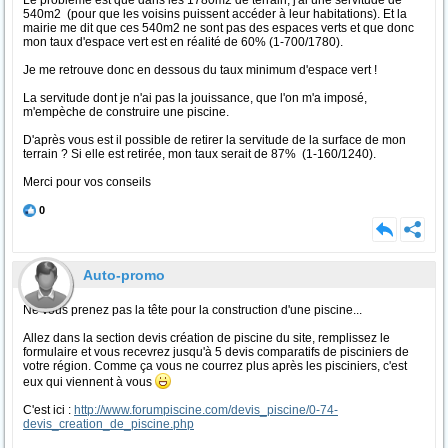
Le problème est que dans les 1780m2 de terrain, j'ai une servitude de
540m2 (pour que les voisins puissent accéder à leur habitations). Et la
mairie me dit que ces 540m2 ne sont pas des espaces verts et que donc
mon taux d'espace vert est en réalité de 60% (1-700/1780).
Je me retrouve donc en dessous du taux minimum d'espace vert !
La servitude dont je n'ai pas la jouissance, que l'on m'a imposé,
m'empèche de construire une piscine.
D'après vous est il possible de retirer la servitude de la surface de mon
terrain ? Si elle est retirée, mon taux serait de 87% (1-160/1240).
Merci pour vos conseils
0
Auto-promo
Ne vous prenez pas la tête pour la construction d'une piscine...
Allez dans la section devis création de piscine du site, remplissez le
formulaire et vous recevrez jusqu'à 5 devis comparatifs de pisciniers de
votre région. Comme ça vous ne courrez plus après les pisciniers, c'est
eux qui viennent à vous
C'est ici :
http://www.forumpiscine.com/devis_piscine/0-74-
devis_creation_de_piscine.php