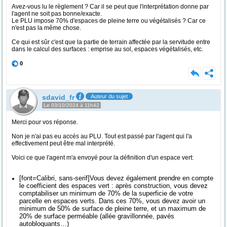
Avez-vous lu le règlement ? Car il se peut que l'interprétation donne par
l'agent ne soit pas bonne/exacte.
Le PLU impose 70% d'espaces de pleine terre ou végétalisés ? Car ce
n'est pas la même chose.
Ce qui est sûr c'est que la partie de terrain affectée par la servitude entre
dans le calcul des surfaces : emprise au sol, espaces végétalisés, etc.
0
sdavid_fr
Auteur du sujet
Le 03/10/2024 à 11h42
Merci pour vos réponse.
Non je n'ai pas eu accés au PLU. Tout est passé par l'agent qui l'a
effectivement peut être mal interprété.
Voici ce que l'agent m'a envoyé pour la définition d'un espace vert:
[font=Calibri, sans-serif]Vous devez également prendre en compte
le coefficient des espaces vert : après construction, vous devez
comptabiliser un minimum de 70% de la superficie de votre
parcelle en espaces verts. Dans ces 70%, vous devez avoir un
minimum de 50% de surface de pleine terre, et un maximum de
20% de surface perméable (allée gravillonnée, pavés
autobloquants…)