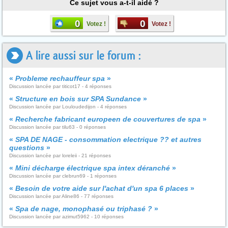
Ce sujet vous a-t-il aidé ?
0
0
Votez !
Votez !
A lire aussi sur le forum :
«
Probleme rechauffeur spa
»
Discussion lancée par titicot17 - 4 réponses
«
Structure en bois sur SPA Sundance
»
Discussion lancée par Louloudedijon - 4 réponses
«
Recherche fabricant europeen de couvertures de spa
»
Discussion lancée par tilu63 - 0 réponses
«
SPA DE NAGE - consommation electrique ?? et autres
questions
»
Discussion lancée par loreleii - 21 réponses
«
Mini décharge électrique spa intex déranché
»
Discussion lancée par clebrun69 - 1 réponses
«
Besoin de votre aide sur l'achat d'un spa 6 places
»
Discussion lancée par Aline86 - 77 réponses
«
Spa de nage, monophasé ou triphasé ?
»
Discussion lancée par azimut5962 - 10 réponses