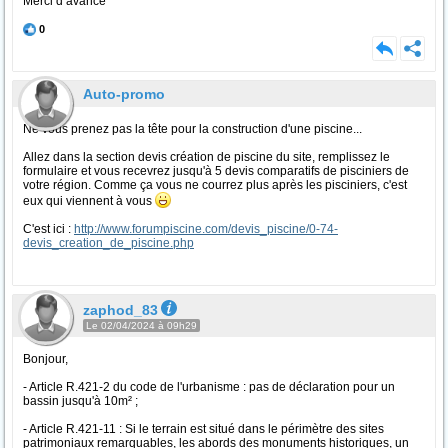
Merci d’avance
0
Auto-promo
Ne vous prenez pas la tête pour la construction d'une piscine...
Allez dans la section devis création de piscine du site, remplissez le
formulaire et vous recevrez jusqu'à 5 devis comparatifs de pisciniers de
votre région. Comme ça vous ne courrez plus après les pisciniers, c'est
eux qui viennent à vous
C'est ici :
http://www.forumpiscine.com/devis_piscine/0-74-
devis_creation_de_piscine.php
zaphod_83
Le 02/04/2024 à 09h29
Bonjour,
- Article R.421-2 du code de l'urbanisme : pas de déclaration pour un
bassin jusqu'à 10m² ;
- Article R.421-11 : Si le terrain est situé dans le périmètre des sites
patrimoniaux remarquables, les abords des monuments historiques, un