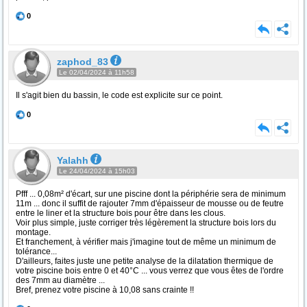
0
zaphod_83
Le 02/04/2024 à 11h58
Il s'agit bien du bassin, le code est explicite sur ce point.
0
Yalahh
Le 24/04/2024 à 15h03
Pfff ... 0,08m² d'écart, sur une piscine dont la périphérie sera de minimum
11m ... donc il suffit de rajouter 7mm d'épaisseur de mousse ou de feutre
entre le liner et la structure bois pour être dans les clous.
Voir plus simple, juste corriger très légèrement la structure bois lors du
montage.
Et franchement, à vérifier mais j'imagine tout de même un minimum de
tolérance...
D'ailleurs, faites juste une petite analyse de la dilatation thermique de
votre piscine bois entre 0 et 40°C ... vous verrez que vous êtes de l'ordre
des 7mm au diamètre ...
Bref, prenez votre piscine à 10,08 sans crainte !!