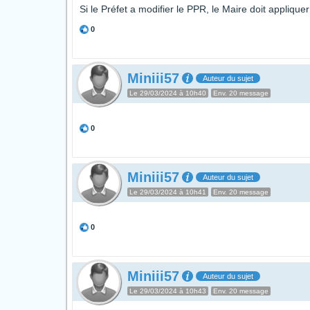
Si le Préfet a modifier le PPR, le Maire doit appliquer 
0
Miniii57
Auteur du sujet
Le 29/03/2024 à 10h40
Env. 20 message
0
Miniii57
Auteur du sujet
Le 29/03/2024 à 10h41
Env. 20 message
0
Miniii57
Auteur du sujet
Le 29/03/2024 à 10h43
Env. 20 message