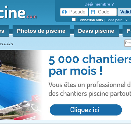
cine
Déjà membre ?
.com
Connexion auto
|
Code perdu ?
es
Photos de piscine
Devis piscine
F
prealable