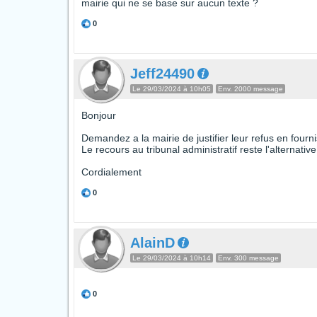
mairie qui ne se base sur aucun texte ?
0
Jeff24490
Le 29/03/2024 à 10h05
Env. 2000 message
Bonjour
Demandez a la mairie de justifier leur refus en fourni
Le recours au tribunal administratif reste l'alternative
Cordialement
0
AlainD
Le 29/03/2024 à 10h14
Env. 300 message
0