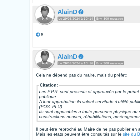
AlainD
Le 29/03/2024 à 10h14
Env. 300 message
0
AlainD
Le 29/03/2024 à 10h16
Env. 300 message
Cela ne dépend pas du maire, mais du préfet:
Citation:
Les P.P.R. sont prescrits et approuvés par le pr
publique.
A leur approbation ils valent servitude d’utilité p
(POS, PLU).
Ils sont opposables à toute personne physique ou m
constructions neuves, réhabilitations, aménagement
Il peut être reproché au Maire de ne pas publier en
Mais les états peuvent être consultés sur le
site du