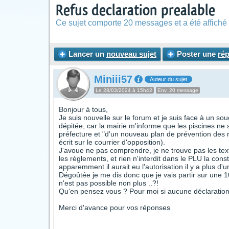
Refus declaration prealable
Ce sujet comporte 20 messages et a été affiché 
Lancer un
nouveau sujet
Poster une
ré
Miniii57
Auteur du sujet
Le 28/03/2024 à 15h42
Env. 20 message
Bonjour à tous,
Je suis nouvelle sur le forum et je suis face à un sou
dépitée, car la mairie m'informe que les piscines ne
préfecture et "d'un nouveau plan de prévention des ri
écrit sur le courrier d'opposition).
J'avoue ne pas comprendre, je ne trouve pas les texte
les règlements, et rien n'interdit dans le PLU la con
apparemment il aurait eu l'autorisation il y a plus d'
Dégoûtée je me dis donc que je vais partir sur une 10
n'est pas possible non plus ..?!
Qu'en pensez vous ? Pour moi si aucune déclaration a
Merci d'avance pour vos réponses