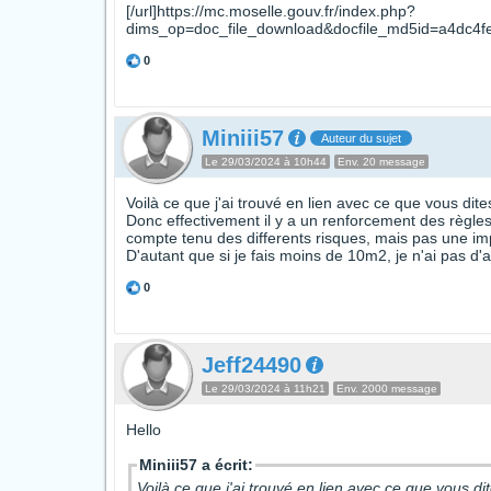
[/url]https://mc.moselle.gouv.fr/index.php?
dims_op=doc_file_download&docfile_md5id=a4dc4fe
0
Miniii57
Auteur du sujet
Le 29/03/2024 à 10h44
Env. 20 message
Voilà ce que j'ai trouvé en lien avec ce que vous dit
Donc effectivement il y a un renforcement des règles
compte tenu des differents risques, mais pas une im
D'autant que si je fais moins de 10m2, je n'ai pas d
0
Jeff24490
Le 29/03/2024 à 11h21
Env. 2000 message
Hello
Miniii57 a écrit:
Voilà ce que j'ai trouvé en lien avec ce que vous d