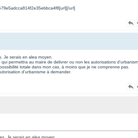
79e5adcca814f2e35ebbca4f8[url][/url]
es. Je serais en alea moyen.
 qui permettra au maire de delivrer ou non les autorisations d'urbanis
possibilité totale dans mon cas, à moins que je ne comprenne pas.
'autorisation d'urbanisme à demander.
ites. Je serais en alea moyen.