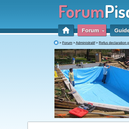
Forum
Pis
Forum
Guid
‹
Forum
Administratif
Refus declaration 