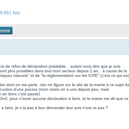
9.061 fois
ponse
cis de refus de déclaration préalable... autant vous dire que je suis
 sont plus possibles dans tout mon secteur depuis 1 an... à cause de la
sques naturels" et de "la réglementation sur les ICPE" (c'est ce qui est
s dont on me parle, rien ne figure sur le site de la mairie à ce sujet d
struction d'une piscine (mon voisin en a une depuis peu, mais
un an donc c'est passé).
m2, pour n'avoir aucune déclaration à faire, et la mairie me dit que ce
 faire, je n'ai pas à leur demander leur avis n'est ce pas ?