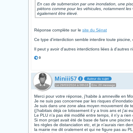
En cas de submersion par une inondation, une piscin
piétons comme pour les véhicules, notamment les vé
également être élevé.
Réponse complète sur le
site du Sénat
Ce type d'interdiction semble interdire toute piscine, 
Il peut y avoir d'autres interdictions liées à d'autres r
0
Miniii57
Auteur du sujet
Le 29/03/2024 à 08h18
Env. 20 message
Merci pour votre réponse, j'habite à amneville en Mo
Je ne suis pas concernee par les risques d'inondat
Je suis dans une zone alea moyen mouvement de terr
(j'habitais déjà ce lotissement il y a trois ans et j'ai
Le PLU n'a pas été modifié entre temps, il n'y a rien
Si mon projet avait été de base de faire une piscine 
les règles de distanciation etc, et je n'aurais rien 
la mairie me dit oralement et qui ne figure pas au PLU