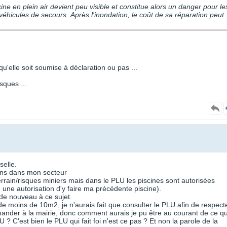
e en plein air devient peu visible et constitue alors un danger pour le
hicules de secours. Après l'inondation, le coût de sa réparation peut
qu'elle soit soumise à déclaration ou pas ...
isques ...
selle.
ions dans mon secteur
ain/risques miniers mais dans le PLU les piscines sont autorisées
 eu une autorisation d'y faire ma précédente piscine).
 de nouveau à ce sujet.
de moins de 10m2, je n'aurais fait que consulter le PLU afin de respect
demander à la mairie, donc comment aurais je pu être au courant de ce q
 ? C'est bien le PLU qui fait foi n'est ce pas ? Et non la parole de la