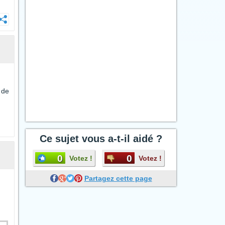
 de
Ce sujet vous a-t-il aidé ?
0
0
Votez !
Votez !
Partagez cette page