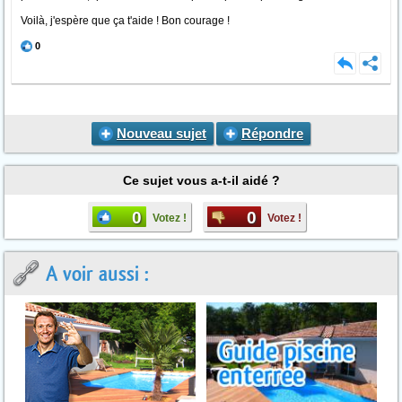
Voilà, j'espère que ça t'aide ! Bon courage !
0
Nouveau sujet
Répondre
Ce sujet vous a-t-il aidé ?
0
0
Votez !
Votez !
A voir aussi :