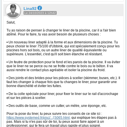
Lina92
Le 24/10/2023 à 12h42
Salut,
Tu as raison de penser à changer le liner de ta piscine, car il a l'air bien
abîmé. Pour le faire, tu vas avoir besoin de plusieurs choses :
• Un nouveau liner adapté à la forme et aux dimensions de ta piscine. Tu
peux choisir le liner 75/100 d'Ubbink, qui est spécialement conçu pour les
piscines hors sol bois, ou un autre liner de qualité équivalente ou
supérieure. L'essentiel, c'est qu'il soit bien étanche et résistant.
• Un feutre de protection pour le fond et les parois de ta piscine. Il va éviter
que le liner ne se perce ou ne se frotte contre le bois ou le béton. Il va
aussi rendre le contact plus agréable et isoler la piscine du froid.
• Des joints et des brides pour les pièces à sceller (skimmer, buses, etc.). Il
faut les changer à chaque fois que tu changes le liner, pour garantir une
bonne étanchéité et éviter les fuites.
• De la colle spéciale pour liner, pour fixer le liner sur le rail d'accrochage
et sur les pièces à sceller.
• Des outils de base, comme un cutter, un mètre, une éponge, etc.
Pour la pose du liner, tu peux suivre les conseils de ce site ici :
https://www.systemed.fr/pisc
[...]
,5065.html,
qui explique les étapes pas à
pas. Mais si tu n'es pas sûr de toi, tu peux aussi faire appel à un
professionnel, qui te fera un travail plus rapide et plus soigné.