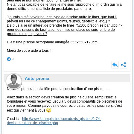
peut être le bon moment pour changer le liner.
N étant pas capable de le faire je me suis rapproché d Irrijqrdin qui m a
donné difficilement sa liste de prestataire partenaire.
J
aurais aimé savoir pour ce type de piscine outre le liner, que faut il
prévoir lors de ce changement (joints, feutres, geotextile, etc..) ?
De plus ai je un intérêt de prendre le liner 75/100 preconise par Ubbink
pour des raisons de facilitation de mise en place ou suis je libre de
prendre ce que je veux ?
C est une piscine octogonale allongée 355x550x120cm.
Merci de votre aide à tous !
0
Auto-promo
Ne vous prenez pas la tête pour la construction d'une piscine...
Allez dans la section devis création de piscine du site, remplissez le
formulaire et vous recevrez jusqu'à 5 devis comparatifs de pisciniers de
votre région. Comme ça vous ne courrez plus après les pisciniers, c'est
eux qui viennent à vous
C'est ici :
http://www.forumpiscine.com/devis_piscine/0-74-
devis_creation_de_piscine.php