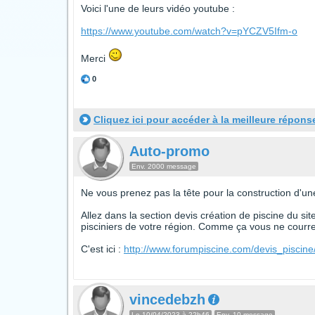
Voici l'une de leurs vidéo youtube :
https://www.youtube.com/watch?v=pYCZV5Ifm-o
Merci
0
Cliquez ici pour accéder à la meilleure répons
Auto-promo
Env. 2000 message
Ne vous prenez pas la tête pour la construction d'une
Allez dans la section devis création de piscine du si
pisciniers de votre région. Comme ça vous ne courrez
C'est ici :
http://www.forumpiscine.com/devis_piscine
vincedebzh
Le 10/04/2023 à 22h46
Env. 10 message