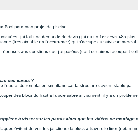
to Pool pour mon projet de piscine.
niquées, j'ai fait une demande de devis (j'ai eu un 1er devis 48h plus
sonne (très aimable en l'occurrence) qui s'occupe du suivi commercial.
les réponses aux questions que j'ai posées (dont certaines recoupent cel
eau des parois ?
e l'eau et du remblai en simultané car la structure devient stable par
écouper des blocs du haut à la scie sabre si vraiment, il y a un problème
propylène à visser sur les parois alors que les vidéos de montage 
plaques évitent de voir les jonctions de blocs à travers le liner (notamm