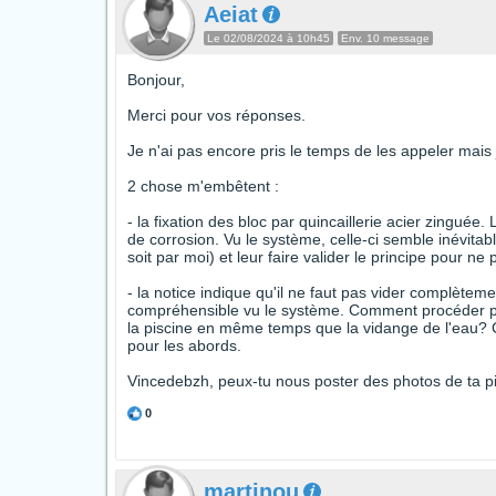
Aeiat
Le 02/08/2024 à 10h45
Env. 10 message
Bonjour,
Merci pour vos réponses.
Je n'ai pas encore pris le temps de les appeler mais 
2 chose m'embêtent :
- la fixation des bloc par quincaillerie acier zingué
de corrosion. Vu le système, celle-ci semble inévitabl
soit par moi) et leur faire valider le principe pour n
- la notice indique qu'il ne faut pas vider complèteme
compréhensible vu le système. Comment procéder pou
la piscine en même temps que la vidange de l'eau? 
pour les abords.
Vincedebzh, peux-tu nous poster des photos de ta p
0
martinou