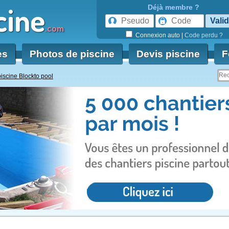
cine
Déjà membre ?
.com
Connexion auto
|
Code perdu ?
es
Photos de piscine
Devis piscine
F
piscine Blockto pool