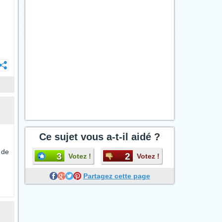
Ce sujet vous a-t-il aidé ?
 de
3
2
Votez !
Votez !
Partagez cette page