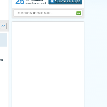
25
Suivre ce sujet
surveillent ce sujet
>>
es
r