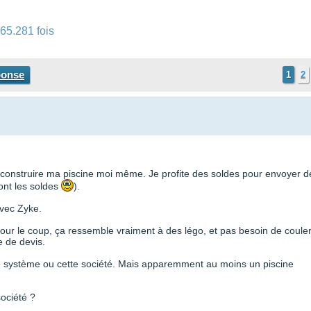
65.281 fois
ponse
1
2
 construire ma piscine moi même. Je profite des soldes pour envoyer d
font les soldes
).
avec Zyke.
Pour le coup, ça ressemble vraiment à des légo, et pas besoin de coule
e de devis.
ce système ou cette société. Mais apparemment au moins un piscine
société ?