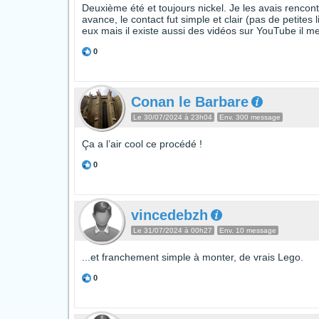
Deuxième été et toujours nickel. Je les avais rencon
avance, le contact fut simple et clair (pas de petit
eux mais il existe aussi des vidéos sur YouTube il m
0
Conan le Barbare
Le 30/07/2024 à 23h04
Env. 300 message
Ça a l’air cool ce procédé !
0
vincedebzh
Le 31/07/2024 à 00h27
Env. 10 message
...et franchement simple à monter, de vrais Lego.
0