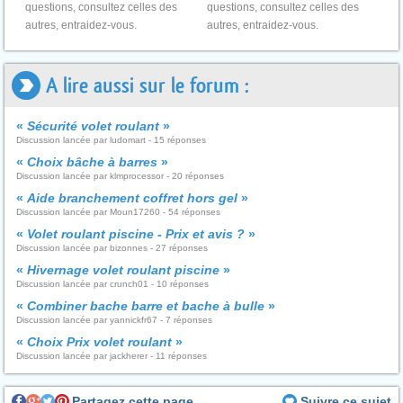
questions, consultez celles des
questions, consultez celles des
autres, entraidez-vous.
autres, entraidez-vous.
A lire aussi sur le forum :
«
Sécurité volet roulant
»
Discussion lancée par ludomart - 15 réponses
«
Choix bâche à barres
»
Discussion lancée par klmprocessor - 20 réponses
«
Aide branchement coffret hors gel
»
Discussion lancée par Moun17260 - 54 réponses
«
Volet roulant piscine - Prix et avis ?
»
Discussion lancée par bizonnes - 27 réponses
«
Hivernage volet roulant piscine
»
Discussion lancée par crunch01 - 10 réponses
«
Combiner bache barre et bache à bulle
»
Discussion lancée par yannickfr67 - 7 réponses
«
Choix Prix volet roulant
»
Discussion lancée par jackherer - 11 réponses
Partagez cette page
Suivre ce sujet