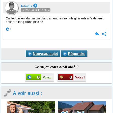
bikinis
Le 25/10/2024 à 17h34
Caillebotis en aluminium blanc à rainures sont-ils glissants à l'extérieur,
posés le long d'une piscine
0
Nouveau sujet
Répondre
Ce sujet vous a-t-il aidé ?
0
0
Votez !
Votez !
A voir aussi :