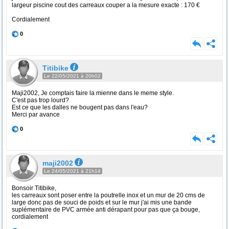
largeur piscine cout des carreaux couper a la mesure exacte : 170 €
Cordialement
0
Titibike
Le 22/05/2021 à 20h02
Maji2002, Je comptais faire la mienne dans le meme style.
C'est pas trop lourd?
Est ce que les dalles ne bougent pas dans l'eau?
Merci par avance
0
maji2002
Le 24/05/2021 à 21h14
Bonsoir Titibike,
les carreaux sont poser entre la poutrelle inox et un mur de 20 cms de
large donc pas de souci de poids et sur le mur j'ai mis une bande
suplémentaire de PVC armée anti dérapant pour pas que ça bouge,
cordialement