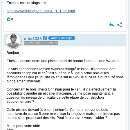
Erreur c est sur kingstore
https://www.lekingstore.com/
[...]
131-cm.html
0
alba1338
Auteur du sujet
Le 25/01/2021 à 22h09
Bonjour,
J'hésitai encore entre une piscine bois de bonne facture et une Waterair.
Je vais abandonner l'option Waterair malgré le fait qu'ils propose des
escaliers tip top car le coût est supérieur à une piscine bois et les
témoignages que j'ai pu lire ça et là sur le SAV, le suivi et la durabilité sont
globalement mauvais.
Concernant le bois, merci Christian pour le lien ; il y a effectivement la
possibilité d'ajouter un escalier maçonné. Je me pose maintenant la
question du niveau de difficulté de cette étape de construction
supplémentaire ?
Cette piscine devant être semi enterrée, j'aimerai trouver du bois
autoclave de classe 5 pour maximiser la longévité mais je ne trouve pas
sur les sites proposant des kits. Peut être pouvez vous m'aider ?
Merci pour votre aide