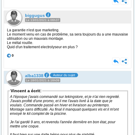
biggugus
Le 13/01/2021 à 06h37
La garantie n'est que marketing.
Le moment venu en cas de problème, sa sera toujours du a une mauvaise
utilisation ou un mauvais montage.
Le métal rouille.
Quid d'un traitement electrolyseur en plus ?
0
alba1338
Auteur du sujet
Le 18/01/2021 à 16h09
Vincent a écrit:
A l'époque j'avais commandé sur lekingstore, et je n'ai rien regretté.
J'avais profité d'une promo, et il me l'avais livré à la date que je
voulais. Commande passé en hiver et livraison au printemps.
Montage sans difficulté. Au final il manquait quelques vis et il m'ont
envoyé le kit complet de la piscine.
Je l'ai gardé 9 ans, et revendu l'année dernière en bon état, pour
mettre une coque.
Il faut bien sur une dalle béton pour plus de stabilité.