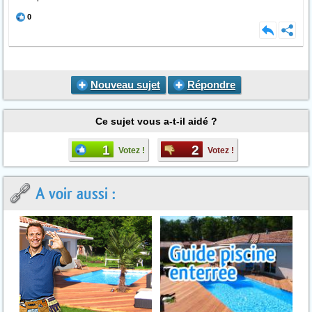
0
Nouveau sujet
Répondre
Ce sujet vous a-t-il aidé ?
1
2
Votez !
Votez !
A voir aussi :