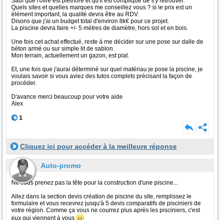
Sauf que l'offre est pléthore et qu'il est compliqué de s'y retrouver.
Quels sites et quelles marques me conseillez vous ? si le prix est un
élément important, la qualité devra être au RDV.
Disons que j'ai un budget total d'environ 8k€ pour ce projet.
La piscine devra faire +/- 5 mètres de diamètre, hors sol et en bois.
Une fois cet achat effectué, reste à me décider sur une pose sur dalle de
béton armé ou sur simple lit de sablon.
Mon terrain, actuellement un gazon, est plat.
Et, une fois que j'aurai déterminé sur quel matériau je pose la piscine, je
voulais savoir si vous aviez des tutos complets précisant la façon de
procéder.
D'avance merci beaucoup pour votre aide
Alex
1
Cliquez ici pour accéder à la meilleure réponse
Auto-promo
Ne vous prenez pas la tête pour la construction d'une piscine...
Allez dans la section devis création de piscine du site, remplissez le
formulaire et vous recevrez jusqu'à 5 devis comparatifs de pisciniers de
votre région. Comme ça vous ne courrez plus après les pisciniers, c'est
eux qui viennent à vous