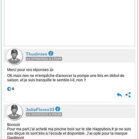
Thudinien
Le 07/04/2021 à 17h35
Merci pour vos réponses 👍
OK mais rien ne m'empêche d'amorcer la pompe une fois en début de
saison, et je suis tranquille le semble-t-il, non ?
0
JuliaFlores33
Le 24/03/2022 à 20h39
Bonsoir
Pour ma part j’ai acheté ma piscine bois sur le site Happybois.fr je ne suis
pas déçue ils sont très à l’écoute et disponible. J’ai opté pour la marque
Gardipool.