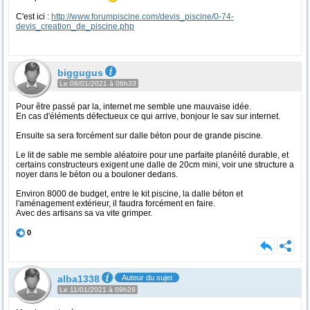
C'est ici :
http://www.forumpiscine.com/devis_piscine/0-74-
devis_creation_de_piscine.php
biggugus
Le 08/01/2021 à 06h33
Pour être passé par la, internet me semble une mauvaise idée.
En cas d'éléments défectueux ce qui arrive, bonjour le sav sur internet.
Ensuite sa sera forcément sur dalle béton pour de grande piscine.
Le lit de sable me semble aléatoire pour une parfaite planéité durable, et
certains constructeurs exigent une dalle de 20cm mini, voir une structure a
noyer dans le béton ou a bouloner dedans.
Environ 8000 de budget, entre le kit piscine, la dalle béton et
l'aménagement extérieur, il faudra forcément en faire.
Avec des artisans sa va vite grimper.
0
alba1338
Auteur du sujet
Le 11/01/2021 à 09h28