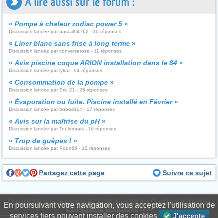
A lire aussi sur le forum :
«
Pompe à chaleur zodiac power 5
»
Discussion lancée par pascal64762 - 10 réponses
«
Liner blanc sans frise à long terme
»
Discussion lancée par converserose - 11 réponses
«
Avis piscine coque ARION installation dans le 84
»
Discussion lancée par lylou - 64 réponses
«
Consommation de la pompe
»
Discussion lancée par Eric 21 - 25 réponses
«
Évaporation ou fuite. Piscine installé en Février
»
Discussion lancée par bobosh14 - 17 réponses
«
Avis sur la maîtrise du pH
»
Discussion lancée par Toulonnais - 16 réponses
«
Trop de guêpes !
»
Discussion lancée par Poun66 - 10 réponses
Partagez cette page
Suivre ce sujet
Contacts
Signaler un contenu illicite
Mentions légales
Conditions d'utilisation
En poursuivant votre navigation, vous acceptez l'utilisation de
Confidentialité
Déontologie
WS6
services tiers pouvant installer des cookies
J'accepte