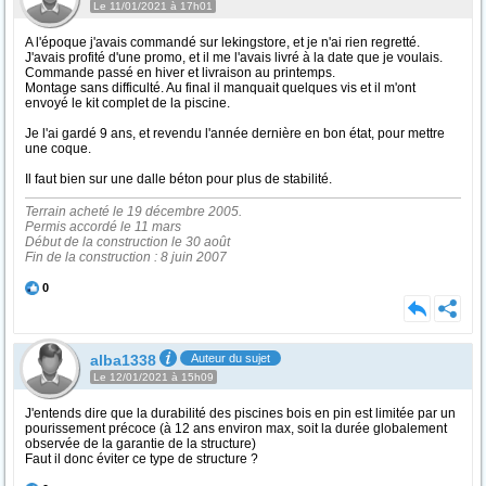
Le 11/01/2021 à 17h01
A l'époque j'avais commandé sur lekingstore, et je n'ai rien regretté.
J'avais profité d'une promo, et il me l'avais livré à la date que je voulais.
Commande passé en hiver et livraison au printemps.
Montage sans difficulté. Au final il manquait quelques vis et il m'ont
envoyé le kit complet de la piscine.
Je l'ai gardé 9 ans, et revendu l'année dernière en bon état, pour mettre
une coque.
Il faut bien sur une dalle béton pour plus de stabilité.
Terrain acheté le 19 décembre 2005.
Permis accordé le 11 mars
Début de la construction le 30 août
Fin de la construction : 8 juin 2007
0
alba1338
Auteur du sujet
Le 12/01/2021 à 15h09
J'entends dire que la durabilité des piscines bois en pin est limitée par un
pourissement précoce (à 12 ans environ max, soit la durée globalement
observée de la garantie de la structure)
Faut il donc éviter ce type de structure ?