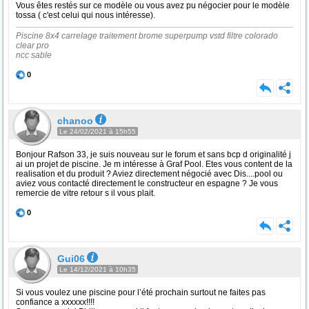
Vous êtes restés sur ce modèle ou vous avez pu négocier pour le modèle
tossa ( c'est celui qui nous intéresse).
Piscine 8x4 carrelage traitement brome superpump vstd filtre colorado
clear pro
ncc sable
0
chanoo
Le 24/02/2021 à 15h55
Bonjour Rafson 33, je suis nouveau sur le forum et sans bcp d originalité j
ai un projet de piscine. Je m intéresse à Graf Pool. Etes vous content de la
realisation et du produit ? Aviez directement négocié avec Dis....pool ou
aviez vous contacté directement le constructeur en espagne ? Je vous
remercie de vitre retour s il vous plait.
0
Gui06
Le 14/12/2021 à 10h35
Si vous voulez une piscine pour l’été prochain surtout ne faites pas
confiance a xxxxxx!!!!