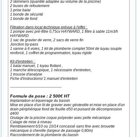
2 skimmers (quantité adaptée au volume de la piscine)
2 buses de refoulement
1 prise balai
1 bonde de sécurité
1 bonde de fond
Filtration dans local technique prévue à l'effet :
1 pompe avec pré-filtre 0,75cv HAYWARD, 1 filtre à sable 11m3/h
HAYWARD
1 sac de gravier de verre, 2 sacs de verre fin
Jonction by-pass
1 vanne à 6 voies, 1 kit de plomberie complet 50ml de tuyau souple
renforcé, 1 coffret de programmation, tuyau rigide
Kit d'entretien :
1 balai manuel, 1 tuyau flottant ,
1 manche télescopique, 1 nécessaire d'entretien,
1 trousse d'analyse
Fiche d'instructions/ 1 manuel d'entretien
------------------------------------------
Formule de pose : 2 500€ HT
Implantation et équerrage du bassin
Mise en place d'un lit de gravier avec géotextile et mise en place d'un
drain périphérique fond de fouille d50 et puisard de décompression
d400
Grutage de la piscine coque polyester avec pelle mécanique
Calage de mise à niveau
Remblaiement 6/10 ou 10/14 concassé sans fine avec brouette
mécanique à chenille (largeur de passage 0,80m)
Raccordement de la plomberie du bassin