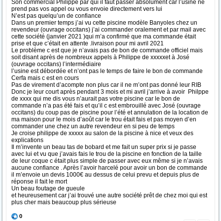
Son commercial Philippe par qui il faut passer absolument car l’usine ne
prend pas vos appel ou vous envoie directement vers lui
N’est pas quelqu’un de confiance
Dans un premier temps j’ai vu cette piscine modèle Banyoles chez un
revendeur (ouvrage occitans) j’ai commander oralement et par mail avec
cette société (janvier 2021 )qui m’a confirmé que ma commande était
prise et que c’était en attente .livraison pour mi avril 2021
Le problème c est que je n’avais pas de bon de commande officiel mais
soit disant après de nombreux appels à Philippe de xxxxxet à José
(ouvrage occitans) l’intermédiaire
l’usine est débordée et n’ont pas le temps de faire le bon de commande
Cerfa mais c est en cours
Pas de virement d’acompte non plus car il ne m’ont pas donné leur RIB
Donc je leur court après pendant 3 mois et mi avril j’arrive à avoir Philppe
de xxxx qui me dis vous n’aurait pas votre piscine car le bon de
commande n’a pas été fais et qu’il c est embrouillé avec José (ouvrage
occitans) du coup pas de piscine pour l’été et annulation de la location de
ma maison pour le mois d’août car le trou était fais et pas moyen d’en
commander une chez un autre revendeur en si peu de temps
Je croise philippe de xxxxx au salon de la piscine à nice et veux des
explications
Il m’invente un beau tas de bobard et me fait un super prix si je passe
avec lui et vu que j’avais fais le trou de la piscine en fonction de la taille
de leur coque c était plus simple de passer avec eux même si je n’avais
aucune confiance . Après l’avoir harcelé pour avoir un bon de commande
il m’envoie un devis 1000€ au dessus de celui prevu et depuis plus de
réponse il fait le mort
Un beau foutage de gueule
et heureusement car j’ai trouvé une autre société prêt de chez moi qui est
plus cher mais beaucoup plus sérieuse
0