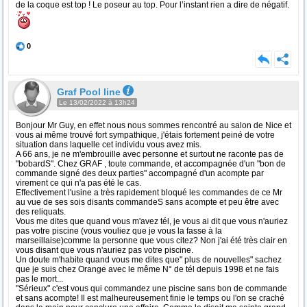
de la coque est top ! Le poseur au top. Pour l’instant rien a dire de négatif.
0
Graf Pool line
Le 13/02/2022 à 13h24
Bonjour Mr Guy, en effet nous nous sommes rencontré au salon de Nice et
vous ai même trouvé fort sympathique, j'étais fortement peiné de votre
situation dans laquelle cet individu vous avez mis.
A 66 ans, je ne m'embrouille avec personne et surtout ne raconte pas de
"bobardS". Chez GRAF , toute commande, et accompagnée d'un "bon de
commande signé des deux parties" accompagné d'un acompte par
virement ce qui n'a pas été le cas.
Effectivement l'usine a très rapidement bloqué les commandes de ce Mr
au vue de ses sois disants commandeS sans acompte et peu être avec
des reliquats.
Vous me dites que quand vous m'avez tél, je vous ai dit que vous n'auriez
pas votre piscine (vous vouliez que je vous la fasse à la
marseillaise)comme la personne que vous citez? Non j'ai été très clair en
vous disant que vous n'auriez pas votre piscine.
Un doute m'habite quand vous me dites que" plus de nouvelles" sachez
que je suis chez Orange avec le même N° de tél depuis 1998 et ne fais
pas le mort...
"Sérieux" c'est vous qui commandez une piscine sans bon de commande
et sans acompte! Il est malheureusement finie le temps ou l'on se craché