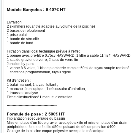
Modele Banyoles : 9 407€ HT
Livraison
2 skimmers (quantité adaptée au volume de la piscine)
2 buses de refoulement
1 prise balai
1 bonde de sécurité
1 bonde de fond
Filtration dans local technique prévue à l'effet :
1 pompe avec pré-filtre 0,75cv HAYWARD, 1 filtre à sable 11m3/h HAYWARD
1 sac de gravier de verre, 2 sacs de verre fin
Jonction by-pass
1 vanne à 6 voies, 1 kit de plomberie complet 50ml de tuyau souple renforcé,
1 coffret de programmation, tuyau rigide
Kit d'entretien :
1 balai manuel, 1 tuyau flottant ,
1 manche télescopique, 1 nécessaire d'entretien,
1 trousse d'analyse
Fiche d'instructions/ 1 manuel d'entretien
------------------------------------------
Formule de pose : 2 500€ HT
Implantation et équerrage du bassin
Mise en place d'un lit de gravier avec géotextile et mise en place d'un drain
périphérique fond de fouille d50 et puisard de décompression d400
Grutage de la piscine coque polyester avec pelle mécanique