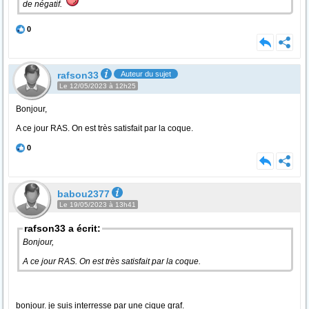
de négatif.
0
rafson33
Auteur du sujet
Le 12/05/2023 à 12h25
Bonjour,
A ce jour RAS. On est très satisfait par la coque.
0
babou2377
Le 19/05/2023 à 13h41
rafson33 a écrit:
Bonjour,
A ce jour RAS. On est très satisfait par la coque.
bonjour. je suis interresse par une cique graf.