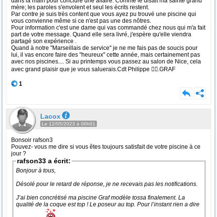
dans la main pour conclure une affaire. Comme le disait ma sainte grand
mère; les paroles s'envolent et seul les écrits restent.
Par contre je suis très content que vous ayez pu trouvé une piscine qui
vous convienne même si ce n'est pas une des nôtres.
Pour information c'est une dame qui vas commandé chez nous qui m'a fait
part de votre message. Quand elle sera livré, j'espère qu'elle viendra
partagé son expérience .
Quand à notre "Marseillais de service" je ne me fais pas de soucis pour
lui, il vas encore faire des "heureux" cette année, mais certainement pas
avec nos piscines.... Si au printemps vous passez au salon de Nice, cela
avec grand plaisir que je vous saluerais.Cdt Philippe 🏊‍♂️.GRAF
1
Lacox
Le 12/05/2023 à 00h01
Bonsoir rafson3
Pouvez- vous me dire si vous êtes toujours satisfait de votre piscine à ce
jour ?
rafson33 a écrit:
Bonjour à tous,
Désolé pour le retard de réponse, je ne recevais pas les notifications.
J’ai bien concrétisé ma piscine Graf modèle tossa finalement. La
qualité de la coque est top ! Le poseur au top. Pour l’instant rien a dire