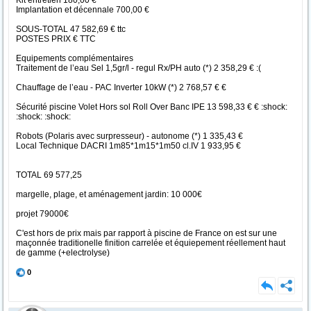
Kit entretien 180,00 €
Implantation et décennale 700,00 €
SOUS-TOTAL 47 582,69 € ttc
POSTES PRIX € TTC
Equipements complémentaires
Traitement de l’eau Sel 1,5gr/l - regul Rx/PH auto (*) 2 358,29 € :(
Chauffage de l’eau - PAC Inverter 10kW (*) 2 768,57 € €
Sécurité piscine Volet Hors sol Roll Over Banc IPE 13 598,33 € € :shock:
:shock: :shock:
Robots (Polaris avec surpresseur) - autonome (*) 1 335,43 €
Local Technique DACRI 1m85*1m15*1m50 cl.IV 1 933,95 €
TOTAL 69 577,25
margelle, plage, et aménagement jardin: 10 000€
projet 79000€
C'est hors de prix mais par rapport à piscine de France on est sur une
maçonnée traditionelle finition carrelée et équiepement réellement haut
de gamme (+electrolyse)
0