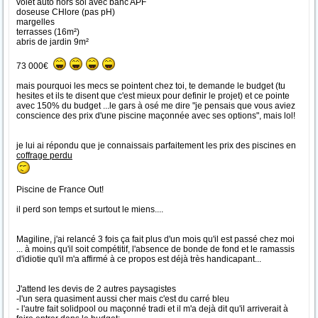
volet auto hors sol avec banc APF
doseuse CHlore (pas pH)
margelles
terrasses (16m²)
abris de jardin 9m²
73 000€
mais pourquoi les mecs se pointent chez toi, te demande le budget (tu
hesites et ils te disent que c'est mieux pour definir le projet) et ce pointe
avec 150% du budget ...le gars à osé me dire "je pensais que vous aviez
conscience des prix d'une piscine maçonnée avec ses options", mais lol!
je lui ai répondu que je connaissais parfaitement les prix des piscines en
coffrage perdu
Piscine de France Out!
il perd son temps et surtout le miens....
Magiline, j'ai relancé 3 fois ça fait plus d'un mois qu'il est passé chez moi
... à moins qu'il soit compétitif, l'absence de bonde de fond et le ramassis
d'idiotie qu'il m'a affirmé à ce propos est déjà très handicapant...
J'attend les devis de 2 autres paysagistes
-l'un sera quasiment aussi cher mais c'est du carré bleu
- l'autre fait solidpool ou maçonné tradi et il m'a dejà dit qu'il arriverait à