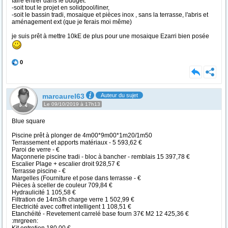
faire entrer dans le budget:
-soit tout le projet en solidpool/liner,
-soit le bassin tradi, mosaique et pièces inox , sans la terrasse, l'abris et
aménagement ext (que je ferais moi même)
je suis prêt à mettre 10kE de plus pour une mosaique Ezarri bien posée
0
marcaurel63
Auteur du sujet
Le 09/10/2019 à 17h13
Blue square
Piscine prêt à plonger de 4m00*9m00*1m20/1m50
Terrassement et apports matériaux - 5 593,62 €
Paroi de verre - €
Maçonnerie piscine tradi - bloc à bancher - remblais 15 397,78 €
Escalier Plage + escalier droit 928,57 €
Terrasse piscine - €
Margelles (Fourniture et pose dans terrasse - €
Pièces à sceller de couleur 709,84 €
Hydraulicité 1 105,58 €
Filtration de 14m3/h charge verre 1 502,99 €
Electricité avec coffret intelligent 1 108,51 €
Etanchéité - Revetement carrelé base fourn 37€ M2 12 425,36 €
:mrgreen: