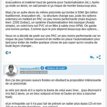
évacuations et matériel haut de gamme pour l'automatisation etc.). Après
ça reste un devis, on sait jamais si ça risque de monter beaucoup plus.
Mais j'ai un autre devis du même pisicniste qui tombe à 50k€ (tjrs béton
traditionnel, évacuation etc. - la structure change pas, juste les options
externes) en mettant en PAC un peu moins performante (mais toujours
bien: Z200 Zodiac), un système d'automatisation très basique (Avady
simple), un volet hors-sol PVC et un filtre à sable (non-AFM). On garde
une bonne pompe. Comme quoi le prix dépend beaucoup des options...
Nous on a décidé de partir sur une PAC un peu moins performante car on
risque de pas l'utiliser souvent et de mettre en place l'automatisation plus
tard pour éviter de mettre quelque chose de pas super qu'on voudra de
toute façon changer...
0
marcaurel63
Auteur du sujet
Le 05/11/2019 à 16h30
Bon j'ai des grosses sueurs froides en étudiant la proposition intéressante
de ce pisiciniste:
je relis son devis et il a repris la trame de celui avec liner... (pas étonnant il
m'a fait 2 devis, un en bloc solipool et liner et l'autre en bloc a bancher
tradi)
et je m'inquiète car il n'a pas l'air de prévoir un radier plus épais (15 et non