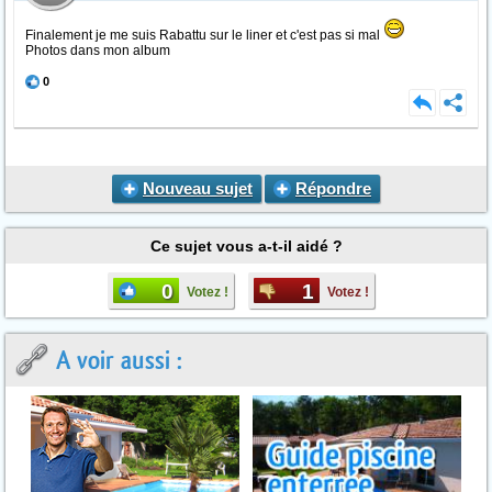
Finalement je me suis Rabattu sur le liner et c'est pas si mal
Photos dans mon album
0
Nouveau sujet
Répondre
Ce sujet vous a-t-il aidé ?
0
1
Votez !
Votez !
A voir aussi :