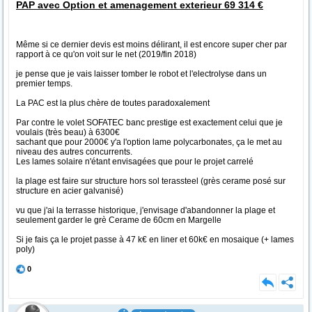
PAP avec Option et amenagement exterieur 69 314 €
Même si ce dernier devis est moins délirant, il est encore super cher par
rapport à ce qu'on voit sur le net (2019/fin 2018)
je pense que je vais laisser tomber le robot et l'electrolyse dans un
premier temps.
La PAC est la plus chère de toutes paradoxalement
Par contre le volet SOFATEC banc prestige est exactement celui que je
voulais (très beau) à 6300€
sachant que pour 2000€ y'a l'option lame polycarbonates, ça le met au
niveau des autres concurrents.
Les lames solaire n'étant envisagées que pour le projet carrelé
la plage est faire sur structure hors sol terassteel (grès cerame posé sur
structure en acier galvanisé)
vu que j'ai la terrasse historique, j'envisage d'abandonner la plage et
seulement garder le grè Cerame de 60cm en Margelle
Si je fais ça le projet passe à 47 k€ en liner et 60k€ en mosaique (+ lames
poly)
0