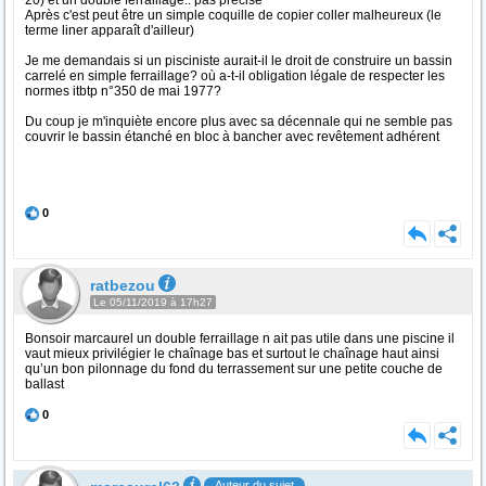
20) et un double ferraillage.. pas précisé
Après c'est peut être un simple coquille de copier coller malheureux (le
terme liner apparaît d'ailleur)
Je me demandais si un pisciniste aurait-il le droit de construire un bassin
carrelé en simple ferraillage? où a-t-il obligation légale de respecter les
normes itbtp n°350 de mai 1977?
Du coup je m'inquiète encore plus avec sa décennale qui ne semble pas
couvrir le bassin étanché en bloc à bancher avec revêtement adhérent
0
ratbezou
Le 05/11/2019 à 17h27
Bonsoir marcaurel un double ferraillage n ait pas utile dans une piscine il
vaut mieux privilégier le chaînage bas et surtout le chaînage haut ainsi
qu’un bon pilonnage du fond du terrassement sur une petite couche de
ballast
0
Auteur du sujet