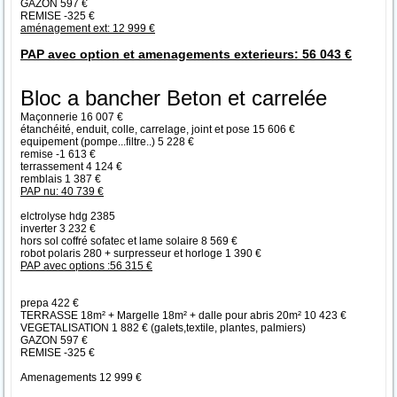
GAZON 597 €
REMISE -325 €
aménagement ext: 12 999 €
PAP avec option et amenagements exterieurs: 56 043 €
Bloc a bancher Beton et carrelée
Maçonnerie 16 007 €
étanchéité, enduit, colle, carrelage, joint et pose 15 606 €
equipement (pompe...filtre..) 5 228 €
remise -1 613 €
terrassement 4 124 €
remblais 1 387 €
PAP nu: 40 739 €
elctrolyse hdg 2385
inverter 3 232 €
hors sol coffré sofatec et lame solaire 8 569 €
robot polaris 280 + surpresseur et horloge 1 390 €
PAP avec options :56 315 €
prepa 422 €
TERRASSE 18m² + Margelle 18m² + dalle pour abris 20m² 10 423 €
VEGETALISATION 1 882 € (galets,textile, plantes, palmiers)
GAZON 597 €
REMISE -325 €
Amenagements 12 999 €