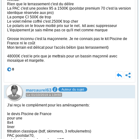
Rien que le terrassement c'est du délire
La PAC c'est une poolex 95 a 1500€ (poolstar premium 70 c'est la version
identique réservée aux pro)
La pompe Cl 500€ de trop
Le volet même coffré c'est 2500€ trop cher
Le polaris on le trouve moitié prix sur le net.. kit avec suppresseur
L'équipement je sais même pas ce qu'il met comme marque
Grosse inconnu c'est la maçonnerie. Je ne connais pas le kit Piscine de
France ni le coût
Mon terrain est délicat pour l'accès béton (pas terrassement)
48000€ c'est le prix que je mettrais pour un bassin maçonné avec
mosaïque et margelle.
0
marcaurel63
Auteur du sujet
Le 01/10/2019 à 13h50
J'ai reçu le complément pour les aménagements:
le devis Piscine de France
pour une
8x4
liner
filtration classique (bdf, skimmers, 3 refoulemetns)
PAC poolstar70,