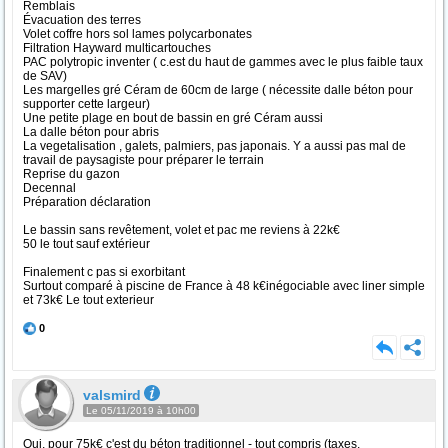
Remblais
Évacuation des terres
Volet coffre hors sol lames polycarbonates
Filtration Hayward multicartouches
PAC polytropic inventer ( c.est du haut de gammes avec le plus faible taux
de SAV)
Les margelles gré Céram de 60cm de large ( nécessite dalle béton pour
supporter cette largeur)
Une petite plage en bout de bassin en gré Céram aussi
La dalle béton pour abris
La vegetalisation , galets, palmiers, pas japonais. Y a aussi pas mal de
travail de paysagiste pour préparer le terrain
Reprise du gazon
Decennal
Préparation déclaration
Le bassin sans revêtement, volet et pac me reviens à 22k€
50 le tout sauf extérieur
Finalement c pas si exorbitant
Surtout comparé à piscine de France à 48 k€inégociable avec liner simple
et 73k€ Le tout exterieur
0
valsmird
Le 05/11/2019 à 10h00
Oui, pour 75k€ c'est du béton traditionnel - tout compris (taxes,