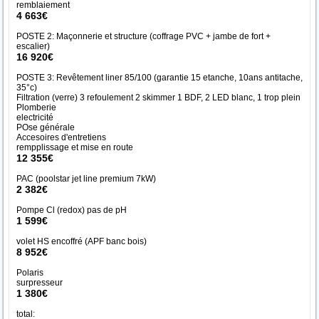
remblaiement
4 663€
POSTE 2: Maçonnerie et structure (coffrage PVC + jambe de fort +
escalier)
16 920€
POSTE 3: Revêtement liner 85/100 (garantie 15 etanche, 10ans antitache,
35°c)
Filtration (verre) 3 refoulement 2 skimmer 1 BDF, 2 LED blanc, 1 trop plein
Plomberie
electricité
POse générale
Accesoires d'entretiens
rempplissage et mise en route
12 355€
PAC (poolstar jet line premium 7kW)
2 382€
Pompe Cl (redox) pas de pH
1 599€
volet HS encoffré (APF banc bois)
8 952€
Polaris
surpresseur
1 380€
total: