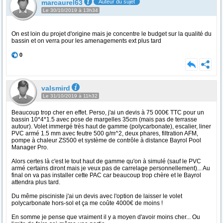
marcaurel63
Auteur du sujet
Le 30/10/2019 à 13h34
On est loin du projet d'origine mais je concentre le budget sur la qualité du
bassin et on verra pour les amenagements ext plus tard
0
valsmird
Le 31/10/2019 à 11h32
Beaucoup trop cher en effet. Perso, j'ai un devis à 75 000€ TTC pour un
bassin 10*4*1.5 avec pose de margelles 35cm (mais pas de terrasse
autour). Volet immergé très haut de gamme (polycarbonate), escalier, liner
PVC armé 1.5 mm avec feutre 500 g/m^2, deux phares, filtration AFM,
pompe à chaleur ZS500 et système de contrôle à distance Bayrol Pool
Manager Pro.
Alors certes là c'est le tout haut de gamme qu'on à simulé (sauf le PVC
armé certains diront mais je veux pas de carrelage personnellement)... Au
final on va pas installer cette PAC car beaucoup trop chère et le Bayrol
attendra plus tard.
Du même pisciniste j'ai un devis avec l'option de laisser le volet
polycarbonate hors-sol et ça me coûte 4000€ de moins !
En somme je pense que vraiment il y a moyen d'avoir moins cher... Ou