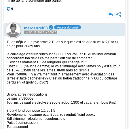
limite de faire soi-même une partie.
0
marcaurel63
Auteur du sujet
Le 05/11/2019 à 00h20
Tu as déjà vu un pvc armé ? Tu es sur que c est ce que tu veux ? Car tu
en as pour 20/25 ans...
le carrelage c’est un surcout de 8000€ vs PVC et 10k€ vs liner environ
concernant ton devis ça me parait difficile de comparer
C.est pas vraiment 1,5 de longueur qui change tout...
Chez DEL (haut de gamme) le volet immergé avec lames poly est autour
de 15k€. 13500 sans les lames. 8600 hors sol simple
Pour 75000€ il y a vraiment tout ?Terrassement avec évacuation des
terres et taxe déchèterie?? C’est du béton traditionnel ? Ou du coffrage
perdu en kit (poly ou pvc?)
Sinon, après négociations
Je suis à 59000€
Tout inclus sauf électrolyse 2300 et robot 1300 et cabane en bois 9m2
8,5 x 4 fond composé 1.1 et 1.5
Revêtement mosaïque ezarri cuarzo / enduit / joint époxy
Bdf skimmer refoulement couleur...etc
Puit décompression
Terrassement