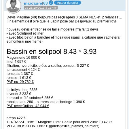
marcaurel63
Auteur du sujet
Le 28/10/2019 à 13h46
Devis Magiline (49) toujours pas reçu après 8 SEMAINES et 2 relances ...
Finalement c'est pire que le Lapin posé par Desjoyaux au premier rdv!
nouveau devis entreprise de taille modérée m'a fait 2 devis
- avec Solidpool et liner
- avec bloc beton à bancher et mosaïque (sans la cabane que j’achèterai
et monterai moi même)
Bassin en solipool 8.43 * 3.93
Maçonnerie 16 000 €
liner 4 657 €
filtration, hydrolicité, pièce a sceller, pompe... 5 227 €
terrassement 4 124 €
remblais 1 387 €
remise -1 613 €
PAP nu: 29 782 €
elctrolyse hdg 2385
inverter 3 232 €
hors sol coffré sofatec 6 255 €
robot polaris 280 + surpresseur et horloge 1 390 €
PAP avec Option : 43 044 €
prepa 422 €
TERRASSE 18m² + Margelle 18m² + dalle pour abris 20m² 10 423 €
VEGETALISATION 1 882 € (galets,textile, plantes, palmiers)