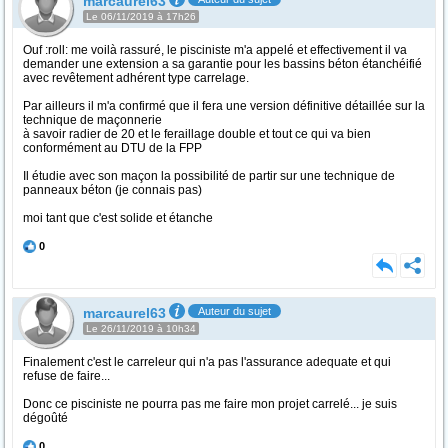
marcaurel63
Le 06/11/2019 à 17h26
Ouf :roll: me voilà rassuré, le pisciniste m'a appelé et effectivement il va
demander une extension a sa garantie pour les bassins béton étanchéifié
avec revêtement adhérent type carrelage.
Par ailleurs il m'a confirmé que il fera une version définitive détaillée sur la
technique de maçonnerie
à savoir radier de 20 et le feraillage double et tout ce qui va bien
conformément au DTU de la FPP
Il étudie avec son maçon la possibilité de partir sur une technique de
panneaux béton (je connais pas)
moi tant que c'est solide et étanche
0
marcaurel63
Auteur du sujet
Le 26/11/2019 à 10h34
Finalement c'est le carreleur qui n'a pas l'assurance adequate et qui
refuse de faire...
Donc ce pisciniste ne pourra pas me faire mon projet carrelé... je suis
dégoûté
0