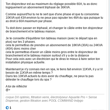
Ton disjoncteur est au maximum du réglage possible 60A, tu as donc
logiquement un abonnement triphasé de 36KVA.
Comme aujourd'hui tu ne te sert que d'une phase et que tu consomme
10KVA soit 43A environ tu ne peux pas rajouter les 48A du spa puisque tu
as droit à 60A maximum par phase.
Tu doit donc passer en triphasé, et changer le câble entre ton disjoncteur
de branchement et le tableau maison.
Je te conseille d'équilibrer ton tableau maison (avec le départ spa en
plus) sur les 3 phases.
cela te permettras de prendre un abonnement de 18KVA (30A) ou 24KVA
(40A) donc moins cher
cela te permettras d'avoir un câble moins gros entre le disjoncteur de
branchement et le tableau maison surtout s'il y a de la distance
Pour cela vois avec un électricien qui te diras le mieux à faire selon ton
installation physique actuelle.
Maintenant je n'y connais rien en spa, le tiens fait environ 11KVA, il y a t il
besoin de 11KVA en même temps ?
Dans tes 10KVA actuels tu dois avoir du chauffage, ne peux tu pas
délester le chauffage lors du spa ?
A toi de réfléchir
@+
coque DX optimio, filtration verre, électrolyseur Aquarite Pro + Sense
Dispense, gestion filtration avec POOL COMMAND Indygo
1