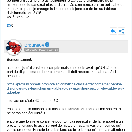
permettra d'équilibrer plus facilement le tableau divisionnaire de la
maison, que je passerai plus tard en tri. Je commence par un petit tableau
tri pour le spa et je change la liaison du disjoncteur de brt au tableau
divisionnaire en 3x16.
Voilà. Yapluka.
0
Brouns64
Le 09/03/2019 à 10h18
Bonjour azimut,
attention, je n'ai pas bien compris mais tu ne dois avoir qu'UN câble qui
part du disjoncteur de branchement et il doit respecter le tableau 3 ci
dessous:
https://professionnels.promotelec.com/fiche-dossier/raccordement-entre-
disjoncteur-de-branchement-tableau-de-repartition-section-de-cable-faut-
adopter/
il te faut un câble 4X... et non 3X...
ensuite dans la maison si tu laisse ton tableau en mono et ton spa en tri tu
ne seras pas équilibré !!
encore une fois je te conseille pour ton cas particulier de faire appel à un
pro, tu lui dit que tu as en projet de mettre un spa, tu vas bien voir ce qu'il
vas te proposer. Ensuite te le fais faire ou tu le fais toi m^me mais attention