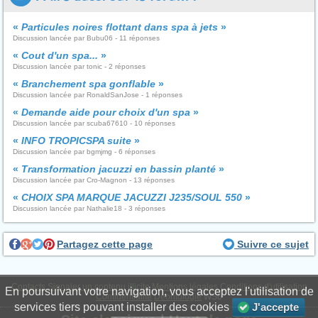
«
Particules noires flottant dans spa à jets
»
Discussion lancée par Bubu06 - 11 réponses
«
Cout d'un spa...
»
Discussion lancée par tonic - 2 réponses
«
Branchement spa gonflable
»
Discussion lancée par RonaldSanJose - 1 réponses
«
Demande aide pour choix d'un spa
»
Discussion lancée par scuba67610 - 10 réponses
«
INFO TROPICSPA suite
»
Discussion lancée par bgmjmg - 6 réponses
«
Transformation jacuzzi en bassin planté
»
Discussion lancée par Cro-Magnon - 13 réponses
«
CHOIX SPA MARQUE JACUZZI J235/SOUL 550
»
Discussion lancée par Nathalie18 - 3 réponses
Partagez cette page
Suivre ce sujet
Contacts
Signaler un contenu illicite
Mentions légales
Conditions d'utilisation
En poursuivant votre navigation, vous acceptez l'utilisation de
Confidentialité
Déontologie
WS6
services tiers pouvant installer des cookies
J'accepte