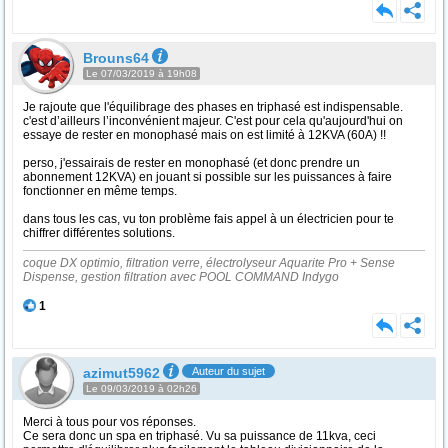
Brouns64
Le 07/03/2019 à 19h08
Je rajoute que l'équilibrage des phases en triphasé est indispensable.
c'est d’ailleurs l’inconvénient majeur. C'est pour cela qu'aujourd'hui on
essaye de rester en monophasé mais on est limité à 12KVA (60A) !!
perso, j'essairais de rester en monophasé (et donc prendre un
abonnement 12KVA) en jouant si possible sur les puissances à faire
fonctionner en même temps.
dans tous les cas, vu ton problème fais appel à un électricien pour te
chiffrer différentes solutions.
coque DX optimio, filtration verre, électrolyseur Aquarite Pro + Sense
Dispense, gestion filtration avec POOL COMMAND Indygo
1
azimut5962
Auteur du sujet
Le 09/03/2019 à 02h26
Merci à tous pour vos réponses.
Ce sera donc un spa en triphasé. Vu sa puissance de 11kva, ceci