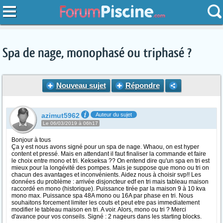
Spa de nage, monophasé ou triphasé ?
Nouveau sujet
Répondre
azimut5962
Auteur du sujet
Le 06/03/2019 à 06h17
Bonjour à tous
Ça y est nous avons signé pour un spa de nage. Whaou, on est hyper
content et pressé. Mais en attendant il faut finaliser la commande et faire
le choix entre mono et tri. Kekseksa ?? On entend dire qu'un spa en tri est
mieux pour la longévité des pompes. Mais je suppose que mono ou tri on
chacun des avantages et inconvénients. Aidez nous à choisir svp!! Les
données du problème : arrivée disjoncteur edf en tri mais tableau maison
raccordé en mono (historique). Puissance tirée par la maison 9 à 10 kva
mono max. Puissance spa 48A mono ou 16A par phase en tri. Nous
souhaitons forcement limiter les couts et peut etre pas immediatement
modifier le tableau maison en tri. A voir. Alors, mono ou tri ? Merci
d'avance pour vos conseils. Signé : 2 nageurs dans les starting blocks.