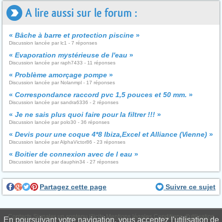
A lire aussi sur le forum :
«
Bâche à barre et protection piscine
»
Discussion lancée par lc1 - 7 réponses
«
Evaporation mystérieuse de l'eau
»
Discussion lancée par raph7433 - 11 réponses
«
Problème amorçage pompe
»
Discussion lancée par Nolanmpl - 17 réponses
«
Correspondance raccord pvc 1,5 pouces et 50 mm.
»
Discussion lancée par sandra6336 - 2 réponses
«
Je ne sais plus quoi faire pour la filtrer !!!
»
Discussion lancée par polo30 - 36 réponses
«
Devis pour une coque 4*8 Ibiza,Excel et Alliance (Vienne)
»
Discussion lancée par AlphaVictor86 - 23 réponses
«
Boitier de connexion avec de l eau
»
Discussion lancée par dauphin34 - 27 réponses
Partagez cette page
Suivre ce sujet
Contacts
Signaler un contenu illicite
Mentions légales
Conditions d'utilisation
En poursuivant votre navigation, vous acceptez l'utilisation de