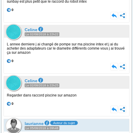
sunbay est plus petit que le raccord du robot intex
0
Celine
Le 02/08/2018 à 22h22
L annee derniere j ai changé de pompe sur ma piscine intex et j ai du
acheter des adaptateurs car le diametre différents comme vous j ai trouvé
ça sur amazon
0
Celine
Le 02/08/2018 à 22h25
Regarder dans raccord piscine sur amazon
0
laurianne
Auteur du sujet
Le 05/08/2018 à 09h48