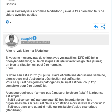
Bonsoir
j ai un électrolyseur et comme biodisdonc j évalue très bien mon taux de
chlore avec les gouttes
0
eaupH
Le 11/03/2018 à 17h12
Aller je vais faire ma BA du jour.
Si vous ne mesurez pas de chlore avec vos pastilles DPD (diéthyl-p-
phénylènediamine) ou le classique OTO (le kit avec les gouttes jaunes)
en bien la situation est peut être normale.
Et oui.
Si votre eau est à 28°C (ou plus) , claire et cristalline depuis une semaine,
alors croyez moi c'est que la désinfection est suffisante.
Pour ce qui est des germes pathogènes, le sujet est beaucoup trop
complexe pour être abordé ici.
Alors pourquoi vous n'arrivez pas à mesurer le chlore (total)? la réponse
est simple :
- Soit il est consommé par une quantité trop importante de micro-
organismes mais si l'eau est claire et cristalline alors il reste le choix n° 2 :
- Soit vous avez une quantité nulle ou très faible d'acide cyanurique
(stabilisant).