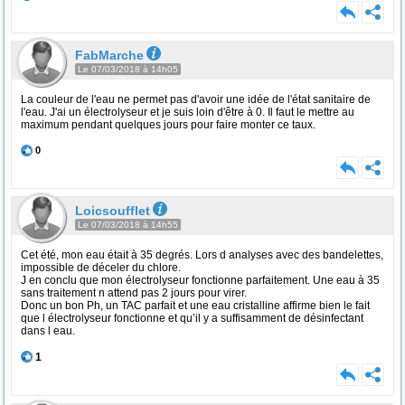
FabMarche
Le 07/03/2018 à 14h05
La couleur de l'eau ne permet pas d'avoir une idée de l'état sanitaire de
l'eau. J'ai un électrolyseur et je suis loin d'être à 0. Il faut le mettre au
maximum pendant quelques jours pour faire monter ce taux.
0
Loicsoufflet
Le 07/03/2018 à 14h55
Cet été, mon eau était à 35 degrés. Lors d analyses avec des bandelettes,
impossible de déceler du chlore.
J en conclu que mon électrolyseur fonctionne parfaitement. Une eau à 35
sans traitement n attend pas 2 jours pour virer.
Donc un bon Ph, un TAC parfait et une eau cristalline affirme bien le fait
que l électrolyseur fonctionne et qu’il y a suffisamment de désinfectant
dans l eau.
1