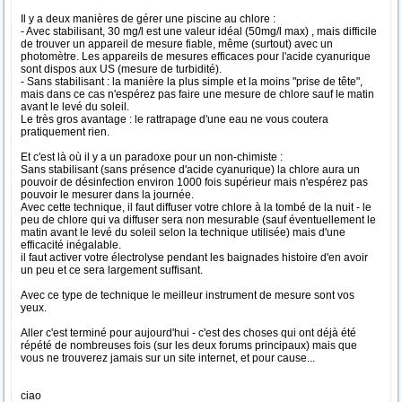
Il y a deux manières de gérer une piscine au chlore :
- Avec stabilisant, 30 mg/l est une valeur idéal (50mg/l max) , mais difficile
de trouver un appareil de mesure fiable, même (surtout) avec un
photomètre. Les appareils de mesures efficaces pour l'acide cyanurique
sont dispos aux US (mesure de turbidité).
- Sans stabilisant : la manière la plus simple et la moins "prise de tête",
mais dans ce cas n'espérez pas faire une mesure de chlore sauf le matin
avant le levé du soleil.
Le très gros avantage : le rattrapage d'une eau ne vous coutera
pratiquement rien.
Et c'est là où il y a un paradoxe pour un non-chimiste :
Sans stabilisant (sans présence d'acide cyanurique) la chlore aura un
pouvoir de désinfection environ 1000 fois supérieur mais n'espérez pas
pouvoir le mesurer dans la journée.
Avec cette technique, il faut diffuser votre chlore à la tombé de la nuit - le
peu de chlore qui va diffuser sera non mesurable (sauf éventuellement le
matin avant le levé du soleil selon la technique utilisée) mais d'une
efficacité inégalable.
il faut activer votre électrolyse pendant les baignades histoire d'en avoir
un peu et ce sera largement suffisant.
Avec ce type de technique le meilleur instrument de mesure sont vos
yeux.
Aller c'est terminé pour aujourd'hui - c'est des choses qui ont déjà été
répété de nombreuses fois (sur les deux forums principaux) mais que
vous ne trouverez jamais sur un site internet, et pour cause...
ciao