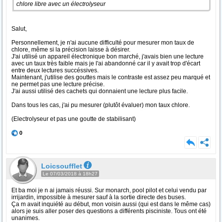
chlore libre avec un électrolyseur
Salut,
Personnellement, je n'ai aucune difficulté pour mesurer mon taux de
chlore, même si la précision laisse à désirer.
J'ai utilisé un appareil électronique bon marché, j'avais bien une lecture
avec un taux très faible mais je l'ai abandonné car il y avait trop d'écart
entre deux lectures succéssives.
Maintenant, j'utilise des gouttes mais le contraste est assez peu marqué et
ne permet pas une lecture précise.
J'ai aussi utilisé des cachets qui donnaient une lecture plus facile.
Dans tous les cas, j'ai pu mesurer (plutôt évaluer) mon taux chlore.
(Electrolyseur et pas une goutte de stabilisant)
0
Loicsoufflet
Le 07/03/2018 à 18h27
Et ba moi je n ai jamais réussi. Sur monarch, pool pilot et celui vendu par
irrijardin, impossible à mesurer sauf à la sortie directe des buses.
Ça m avait inquiété au début, mon voisin aussi (qui est dans le même cas)
alors je suis aller poser des questions a différents pisciniste. Tous ont été
unanimes.