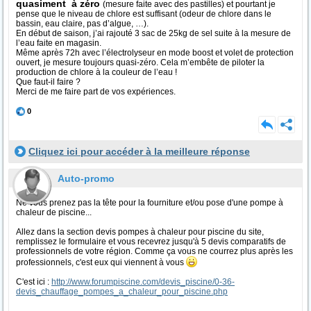
quasiment à zéro
(mesure faite avec des pastilles) et pourtant je
pense que le niveau de chlore est suffisant (odeur de chlore dans le
bassin, eau claire, pas d’algue, …).
En début de saison, j’ai rajouté 3 sac de 25kg de sel suite à la mesure de
l’eau faite en magasin.
Même après 72h avec l’électrolyseur en mode boost et volet de protection
ouvert, je mesure toujours quasi-zéro. Cela m’embête de piloter la
production de chlore à la couleur de l’eau !
Que faut-il faire ?
Merci de me faire part de vos expériences.
0
Cliquez ici pour accéder à la meilleure réponse
Auto-promo
Ne vous prenez pas la tête pour la fourniture et/ou pose d'une pompe à
chaleur de piscine...
Allez dans la section devis pompes à chaleur pour piscine du site,
remplissez le formulaire et vous recevrez jusqu'à 5 devis comparatifs de
professionnels de votre région. Comme ça vous ne courrez plus après les
professionnels, c'est eux qui viennent à vous
C'est ici :
http://www.forumpiscine.com/devis_piscine/0-36-
devis_chauffage_pompes_a_chaleur_pour_piscine.php