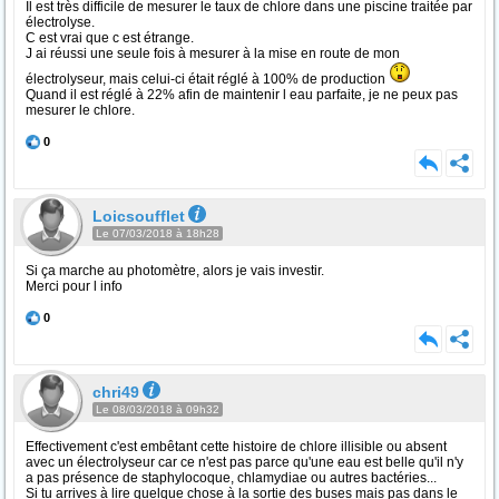
Il est très difficile de mesurer le taux de chlore dans une piscine traitée par
électrolyse.
C est vrai que c est étrange.
J ai réussi une seule fois à mesurer à la mise en route de mon
électrolyseur, mais celui-ci était réglé à 100% de production
Quand il est réglé à 22% afin de maintenir l eau parfaite, je ne peux pas
mesurer le chlore.
0
Loicsoufflet
Le 07/03/2018 à 18h28
Si ça marche au photomètre, alors je vais investir.
Merci pour l info
0
chri49
Le 08/03/2018 à 09h32
Effectivement c'est embêtant cette histoire de chlore illisible ou absent
avec un électrolyseur car ce n'est pas parce qu'une eau est belle qu'il n'y
a pas présence de staphylocoque, chlamydiae ou autres bactéries...
Si tu arrives à lire quelque chose à la sortie des buses mais pas dans le