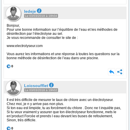
ledeje
Le 03/03/2018 à 18h04
Bonjour,
Pour une bonne information sur l’équilibre de l’eau et les méthodes de
désinfection par l’électrolyse au sel.
Je vous recommande de consulter le site de :
www.electrolyseur.com
Vous aurez les informations et une réponse à toutes les questions sur la
bonne méthode de désinfection de l’eau dans une piscine.
0
Loicsoufflet
Le 03/03/2018 à 19h02
Il est très difficile de mesurer le taux de chlore avec un électrolyseur.
Chez moi, je n y arrive pas non plus.
Si ton eau est limpide, tu as forcément du chlore . Donc ne t inquiète pas,
Si tu veux vraiment y assurer que ton électrolyseur fonctionne, mets le
en’product Forcée et prends l eau devant les buses de refoulement,
Sinon, très difficile.
0