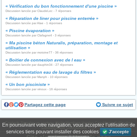
«
Vérification du bon fonctionnement d'une piscine
»
Discussion lancée par ClaudeLec - 7 réponses
«
Réparation de liner pour piscine enterrée
»
Discussion lancée par Alae - 1 réponses
«
Piscine évaporation
»
Discussion lancée par Clafagne4 - 3 réponses
«
Ma piscine béton Naturalis, préparation, montage et
utilisation
»
Discussion lancée par motoine77 - 36 réponses
«
Boitier de connexion avec de l eau
»
Discussion lancée par dauphin34 - 27 réponses
«
Réglementation eau de lavage du filtres
»
Discussion lancée par Manph - 10 réponses
«
Un bon pisciniste
»
Discussion lancée par vinoux - 16 réponses
Partagez cette page
Suivre ce sujet
Contacts
Signaler un contenu illicite
Mentions légales
Conditions d'utilisation
En poursuivant votre navigation, vous acceptez l'utilisation de
Confidentialité
Déontologie
WS6
services tiers pouvant installer des cookies
J'accepte