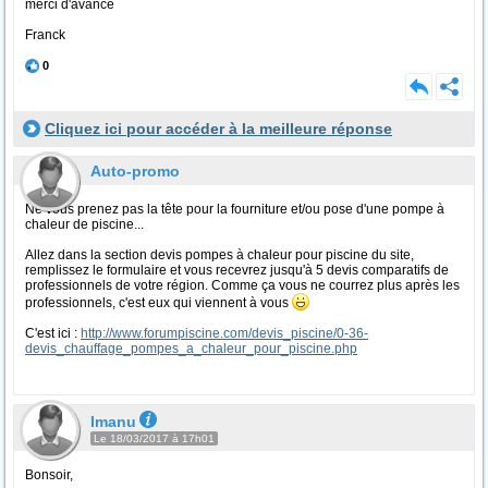
merci d'avance
Franck
0
Cliquez ici pour accéder à la meilleure réponse
Auto-promo
Ne vous prenez pas la tête pour la fourniture et/ou pose d'une pompe à
chaleur de piscine...
Allez dans la section devis pompes à chaleur pour piscine du site,
remplissez le formulaire et vous recevrez jusqu'à 5 devis comparatifs de
professionnels de votre région. Comme ça vous ne courrez plus après les
professionnels, c'est eux qui viennent à vous
C'est ici :
http://www.forumpiscine.com/devis_piscine/0-36-
devis_chauffage_pompes_a_chaleur_pour_piscine.php
Imanu
Le 18/03/2017 à 17h01
Bonsoir,