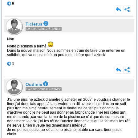
0
Ticletus
Le 19/03/2017 à 22h18
Non
Notre pisciniste a fermé
Dans la nouvel maison Nous sommes en train de faire une enterrée en
solidbric qui va nous coûté un peu moin chère que l azteck
1
Oudinie
Le 10/06/2019 à 22h27
J'ai une piscine azteck diamètre 6 acheter en 2007 je voudrais changer le
liner j'ai donc fais appel à la st waterman dit azteck ou zodiac on ne sait
plus trop mais malheureusement le model ne ce fait plus donc plus
d'archive donc je ne peut pas donner au fabricant de liner les côtés qu'il
me demande ,car vue la forme de la piscine ce n'ai que du sur mesure
donc merci le prix ,j'ai les réf de l'ancien liner et la st qui la fait mais les réf
ne serve à rien il veule les dimensions intérieur
Je ne pensais pas que s'était une piscine jetable car sans liner pas le
choix