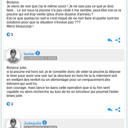
Bonjour,
Je viens de voir que j'ai le même souci ! Je ne sais pas ce que je dois
faire... Le sol sous la piscine n'a pas cédé il me semble, peut-être est-ce la
piscine qui est trop vieille (plus d'une dizaine d'année) ?
Est-ce que quelqu'un sait si c'est risqué de ne rien faire et quelle sont les
solutions pour que la situation n'évolue pas ???
Merci beaucoup !
1
lastar
Le 09/09/2016 à 10h35
Bonjour julie,
si ta piscine est hors sol, je te conseille donc de vider ta piscine,tu dépose
le liner pour avoir une vue sur ta structure en bois.hé la tu intervient soit
en mettant des renfort ou un démontage pour un rempacement des
élément qui sont hs.
bon courage, mais lance toi dans cette operation que si tu t'en sent
capable ou alors recherche au tour de toi un bricoleur qui pourrait t'aider.
bises julie
1
Juliejulie
Le 12/09/2016 à 19h46