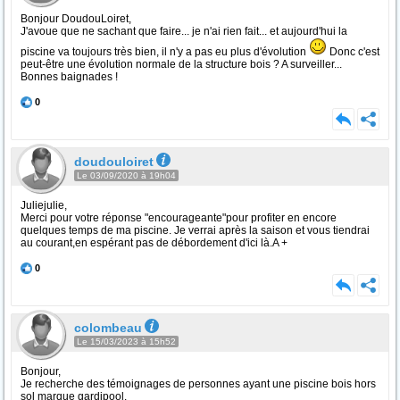
Bonjour DoudouLoiret,
J'avoue que ne sachant que faire... je n'ai rien fait... et aujourd'hui la
piscine va toujours très bien, il n'y a pas eu plus d'évolution
Donc c'est
peut-être une évolution normale de la structure bois ? A surveiller...
Bonnes baignades !
0
doudouloiret
Le 03/09/2020 à 19h04
Juliejulie,
Merci pour votre réponse "encourageante"pour profiter en encore
quelques temps de ma piscine. Je verrai après la saison et vous tiendrai
au courant,en espérant pas de débordement d'ici là.A +
0
colombeau
Le 15/03/2023 à 15h52
Bonjour,
Je recherche des témoignages de personnes ayant une piscine bois hors
sol marque gardipool.