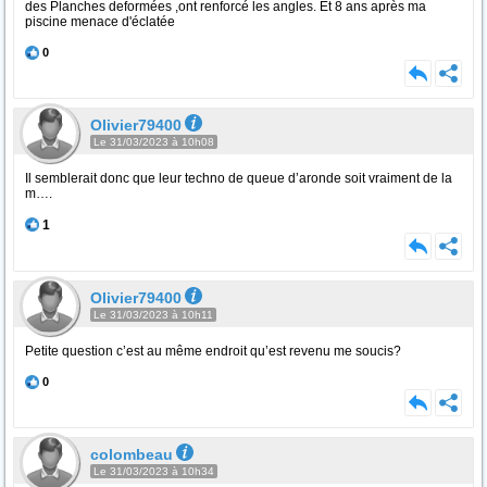
des Planches deformées ,ont renforcé les angles. Et 8 ans après ma
piscine menace d'éclatée
0
Olivier79400
Le 31/03/2023 à 10h08
Il semblerait donc que leur techno de queue d’aronde soit vraiment de la
m….
1
Olivier79400
Le 31/03/2023 à 10h11
Petite question c’est au même endroit qu’est revenu me soucis?
0
colombeau
Le 31/03/2023 à 10h34