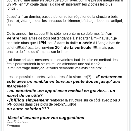
coulage d' une dalle en béton de 18 cm avec comme prévue intégration d'
un IPN en "U" coulé dans la dalle et" inserrant" les 2 cotés les plus
longs...
Jusqu' à l ' an dernier, pas de pb, entretien régulier de la structure bois
(lasure), vidange tous les ans sous le skimmer, bâchage, boudins antigel,
ect..
un
Cette année, ho stupeur!!!: le côté non enterré se déforme, fait "
ventre
" les lames de bois ont tendance à s' écarter à mi- hauteur...je
IPN
a cédé
constate alors que l'
coulé dans la dalle
à l ' angle bas de
20 ° de la verticale
celui-ci!!!et s' écarte d' environ
..!!!!...mais pas
encore de fuite ou d' impact sur le liner...
j' ai donc pris des mesures conservatoires tout de suite en mettant des
étais pour soutenir la structure...en attendant une solution?...
je m ' interroge donc,??...et vous demande vos avis " de pro"...:
d' enterrer ce
- est-ce possible - après avoir redressé la structure(?)...-
côté avec un remblai en terre..en pente douce jusqu' aux
margelles?
- ou construite -en appui avec remblai en gravier-... un
muret de ce côté?
- [b][i]ou simplement
renforcer la structure sur ce côté avec 2 ou 3
IPN coulés dans des plots de béton?...[/i][/b]
ou autre solution???
Merci d' avance pour vos suggestions
Cordialement
Fernand