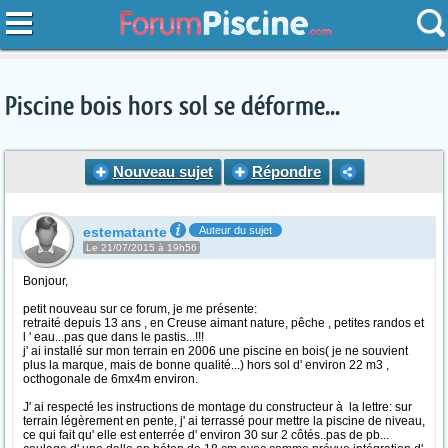
Piscine bois hors sol se déforme...
Nouveau sujet
Répondre
estematante
Auteur du sujet
Le 21/07/2015 à 19h56
Bonjour,
petit nouveau sur ce forum, je me présente:
retraité depuis 13 ans , en Creuse aimant nature, pêche , petites randos et
l ' eau...pas que dans le pastis...!!!
j' ai installé sur mon terrain en 2006 une piscine en bois( je ne souvient
plus la marque, mais de bonne qualité...) hors sol d' environ 22 m3 ,
octhogonale de 6mx4m environ.
J' ai respecté les instructions de montage du constructeur à la lettre: sur
terrain légèrement en pente, j' ai terrassé pour mettre la piscine de niveau,
ce qui fait qu' elle est enterrée d' environ 30 sur 2 côtés..pas de pb...