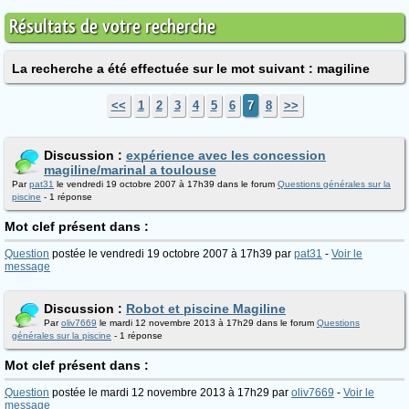
Résultats de votre recherche
La recherche a été effectuée sur le mot suivant : magiline
<<
1
2
3
4
5
6
7
8
>>
Discussion :
expérience avec les concession
magiline/marinal a toulouse
Par
pat31
le vendredi 19 octobre 2007 à 17h39 dans le forum
Questions générales sur la
piscine
- 1 réponse
Mot clef présent dans :
Question
postée le vendredi 19 octobre 2007 à 17h39 par
pat31
-
Voir le
message
Discussion :
Robot et piscine Magiline
Par
oliv7669
le mardi 12 novembre 2013 à 17h29 dans le forum
Questions
générales sur la piscine
- 1 réponse
Mot clef présent dans :
Question
postée le mardi 12 novembre 2013 à 17h29 par
oliv7669
-
Voir le
message