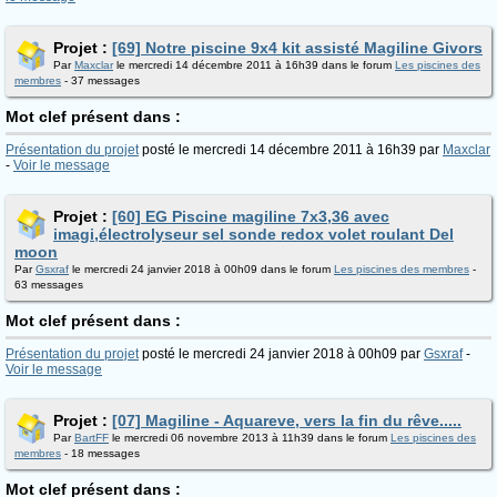
Projet :
[69] Notre piscine 9x4 kit assisté Magiline Givors
Par
Maxclar
le mercredi 14 décembre 2011 à 16h39 dans le forum
Les piscines des
membres
- 37 messages
Mot clef présent dans :
Présentation du projet
posté le mercredi 14 décembre 2011 à 16h39 par
Maxclar
-
Voir le message
Projet :
[60] EG Piscine magiline 7x3,36 avec
imagi,électrolyseur sel sonde redox volet roulant Del
moon
Par
Gsxraf
le mercredi 24 janvier 2018 à 00h09 dans le forum
Les piscines des membres
-
63 messages
Mot clef présent dans :
Présentation du projet
posté le mercredi 24 janvier 2018 à 00h09 par
Gsxraf
-
Voir le message
Projet :
[07] Magiline - Aquareve, vers la fin du rêve.....
Par
BartFF
le mercredi 06 novembre 2013 à 11h39 dans le forum
Les piscines des
membres
- 18 messages
Mot clef présent dans :