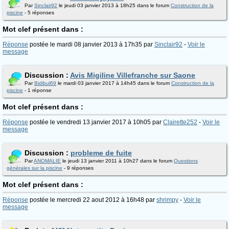
Par
Sinclair92
le jeudi 03 janvier 2013 à 18h25 dans le forum
Construction de la
piscine
- 5 réponses
Mot clef présent dans :
Réponse
postée le mardi 08 janvier 2013 à 17h35 par
Sinclair92
-
Voir le
message
Discussion :
Avis Migiline Villefranche sur Saone
Par
Bidibul69
le mardi 03 janvier 2017 à 14h45 dans le forum
Construction de la
piscine
- 1 réponse
Mot clef présent dans :
Réponse
postée le vendredi 13 janvier 2017 à 10h05 par
Clairette252
-
Voir le
message
Discussion :
probleme de fuite
Par
ANOMALIE
le jeudi 13 janvier 2011 à 10h27 dans le forum
Questions
générales sur la piscine
- 9 réponses
Mot clef présent dans :
Réponse
postée le mercredi 22 aout 2012 à 16h48 par
shrimpy
-
Voir le
message