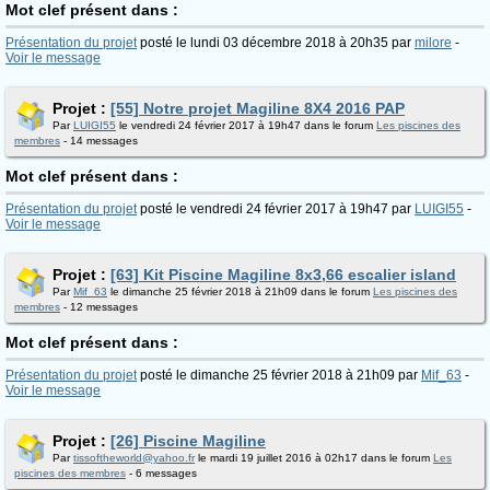
Mot clef présent dans :
Présentation du projet
posté le lundi 03 décembre 2018 à 20h35 par
milore
-
Voir le message
Projet :
[55] Notre projet Magiline 8X4 2016 PAP
Par
LUIGI55
le vendredi 24 février 2017 à 19h47 dans le forum
Les piscines des
membres
- 14 messages
Mot clef présent dans :
Présentation du projet
posté le vendredi 24 février 2017 à 19h47 par
LUIGI55
-
Voir le message
Projet :
[63] Kit Piscine Magiline 8x3,66 escalier island
Par
Mif_63
le dimanche 25 février 2018 à 21h09 dans le forum
Les piscines des
membres
- 12 messages
Mot clef présent dans :
Présentation du projet
posté le dimanche 25 février 2018 à 21h09 par
Mif_63
-
Voir le message
Projet :
[26] Piscine Magiline
Par
tissoftheworld@yahoo.fr
le mardi 19 juillet 2016 à 02h17 dans le forum
Les
piscines des membres
- 6 messages