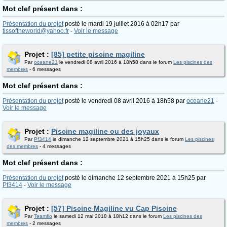
Mot clef présent dans :
Présentation du projet
posté le mardi 19 juillet 2016 à 02h17 par
tissoftheworld@yahoo.fr
-
Voir le message
Projet :
[85] petite piscine magiline
Par
oceane21
le vendredi 08 avril 2016 à 18h58 dans le forum
Les piscines des
membres
- 6 messages
Mot clef présent dans :
Présentation du projet
posté le vendredi 08 avril 2016 à 18h58 par
oceane21
-
Voir le message
Projet :
Piscine magiline ou des joyaux
Par
Pf3414
le dimanche 12 septembre 2021 à 15h25 dans le forum
Les piscines
des membres
- 4 messages
Mot clef présent dans :
Présentation du projet
posté le dimanche 12 septembre 2021 à 15h25 par
Pf3414
-
Voir le message
Projet :
[57] Piscine Magiline vu Cap Piscine
Par
Teamflo
le samedi 12 mai 2018 à 18h12 dans le forum
Les piscines des
membres
- 2 messages