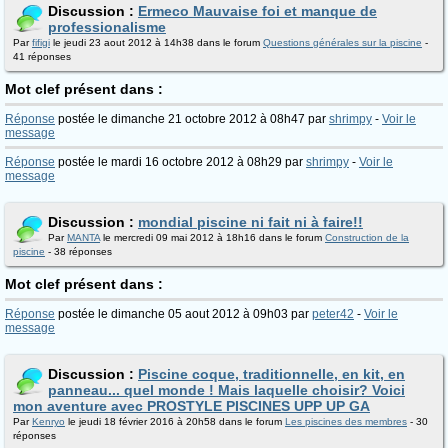
Discussion :
Ermeco Mauvaise foi et manque de
professionalisme
Par
fifigi
le jeudi 23 aout 2012 à 14h38 dans le forum
Questions générales sur la piscine
-
41 réponses
Mot clef présent dans :
Réponse
postée le dimanche 21 octobre 2012 à 08h47 par
shrimpy
-
Voir le
message
Réponse
postée le mardi 16 octobre 2012 à 08h29 par
shrimpy
-
Voir le
message
Discussion :
mondial piscine ni fait ni à faire!!
Par
MANTA
le mercredi 09 mai 2012 à 18h16 dans le forum
Construction de la
piscine
- 38 réponses
Mot clef présent dans :
Réponse
postée le dimanche 05 aout 2012 à 09h03 par
peter42
-
Voir le
message
Discussion :
Piscine coque, traditionnelle, en kit, en
panneau... quel monde ! Mais laquelle choisir? Voici
mon aventure avec PROSTYLE PISCINES UPP UP GA
Par
Kenryo
le jeudi 18 février 2016 à 20h58 dans le forum
Les piscines des membres
- 30
réponses