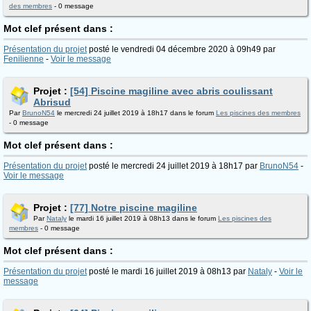
des membres
- 0 message
Mot clef présent dans :
Présentation du projet
posté le vendredi 04 décembre 2020 à 09h49 par
Fenilienne
-
Voir le message
Projet :
[54] Piscine magiline avec abris coulissant
Abrisud
Par
BrunoN54
le mercredi 24 juillet 2019 à 18h17 dans le forum
Les piscines des membres
- 0 message
Mot clef présent dans :
Présentation du projet
posté le mercredi 24 juillet 2019 à 18h17 par
BrunoN54
-
Voir le message
Projet :
[77] Notre piscine magiline
Par
Nataly
le mardi 16 juillet 2019 à 08h13 dans le forum
Les piscines des
membres
- 0 message
Mot clef présent dans :
Présentation du projet
posté le mardi 16 juillet 2019 à 08h13 par
Nataly
-
Voir le
message