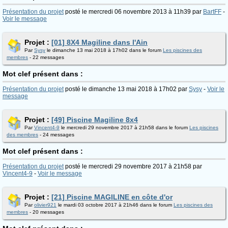
Présentation du projet
posté le mercredi 06 novembre 2013 à 11h39 par
BartFF
-
Voir le message
Projet :
[01] 8X4 Magiline dans l'Ain
Par
Sysy
le dimanche 13 mai 2018 à 17h02 dans le forum
Les piscines des
membres
- 22 messages
Mot clef présent dans :
Présentation du projet
posté le dimanche 13 mai 2018 à 17h02 par
Sysy
-
Voir le
message
Projet :
[49] Piscine Magiline 8x4
Par
Vincent4-9
le mercredi 29 novembre 2017 à 21h58 dans le forum
Les piscines
des membres
- 24 messages
Mot clef présent dans :
Présentation du projet
posté le mercredi 29 novembre 2017 à 21h58 par
Vincent4-9
-
Voir le message
Projet :
[21] Piscine MAGILINE en côte d'or
Par
olivier921
le mardi 03 octobre 2017 à 21h46 dans le forum
Les piscines des
membres
- 20 messages