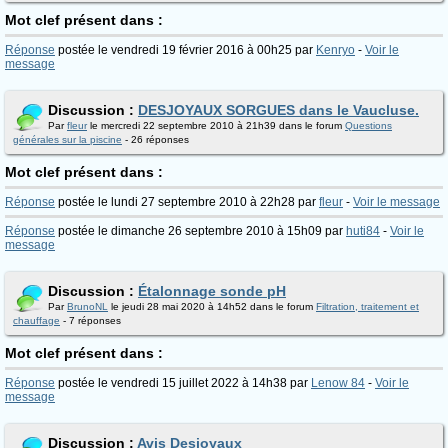
Mot clef présent dans :
Réponse
postée le vendredi 19 février 2016 à 00h25 par
Kenryo
-
Voir le
message
Discussion :
DESJOYAUX SORGUES dans le Vaucluse.
Par
fleur
le mercredi 22 septembre 2010 à 21h39 dans le forum
Questions
générales sur la piscine
- 26 réponses
Mot clef présent dans :
Réponse
postée le lundi 27 septembre 2010 à 22h28 par
fleur
-
Voir le message
Réponse
postée le dimanche 26 septembre 2010 à 15h09 par
huti84
-
Voir le
message
Discussion :
Étalonnage sonde pH
Par
BrunoNL
le jeudi 28 mai 2020 à 14h52 dans le forum
Filtration, traitement et
chauffage
- 7 réponses
Mot clef présent dans :
Réponse
postée le vendredi 15 juillet 2022 à 14h38 par
Lenow 84
-
Voir le
message
Discussion :
Avis Desjoyaux