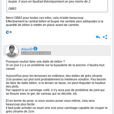
toupie: il vous en faudrait théoriquement un peu moins de 2.
GB83
Merci GB83 pour toutes ces infos, cela m'aide beaucoup
Effectivement la central béton et toupie me semble plus adéquates à la
quantité de béton à mettre en place avant de carreler.
0
AlainD
Le 02/06/2024 à 12h08
Pourquoi vouloir faire une dalle de béton ?
Si un jour il y a un problème sur la tuyauterie de la piscine, il faudra tout
casser.
Aujourd'hui pour les terrasses en extérieur, des dalles de grès cérame
2cm posées sur plot sont probablement la meilleure solution. Pas besoin
de faire de dalle béton, si le terrain se tasse, on peut réajuster la hauteur
des plots.
Par rapport à un carrelage collé, il n'y aura pas de problème de joint qui
se fissure avec le gel, de carreau qui se décolle, etc.
Et en terme de pose, si vous voulez poser vous-même, cela sera
beaucoup plus facile.
Il faut juste acheter ou louer une scie pour carrelage capable de couper le
grès cérame de 2cm.