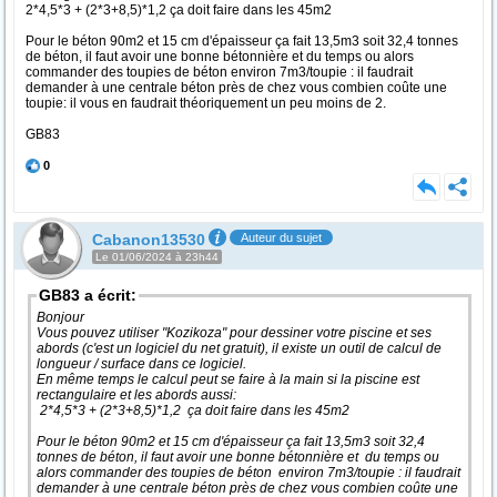
2*4,5*3 + (2*3+8,5)*1,2 ça doit faire dans les 45m2
Pour le béton 90m2 et 15 cm d'épaisseur ça fait 13,5m3 soit 32,4 tonnes
de béton, il faut avoir une bonne bétonnière et du temps ou alors
commander des toupies de béton environ 7m3/toupie : il faudrait
demander à une centrale béton près de chez vous combien coûte une
toupie: il vous en faudrait théoriquement un peu moins de 2.
GB83
0
Cabanon13530
Auteur du sujet
Le 01/06/2024 à 23h44
GB83 a écrit:
Bonjour
Vous pouvez utiliser "Kozikoza" pour dessiner votre piscine et ses
abords (c'est un logiciel du net gratuit), il existe un outil de calcul de
longueur / surface dans ce logiciel.
En même temps le calcul peut se faire à la main si la piscine est
rectangulaire et les abords aussi:
2*4,5*3 + (2*3+8,5)*1,2 ça doit faire dans les 45m2
Pour le béton 90m2 et 15 cm d'épaisseur ça fait 13,5m3 soit 32,4
tonnes de béton, il faut avoir une bonne bétonnière et du temps ou
alors commander des toupies de béton environ 7m3/toupie : il faudrait
demander à une centrale béton près de chez vous combien coûte une