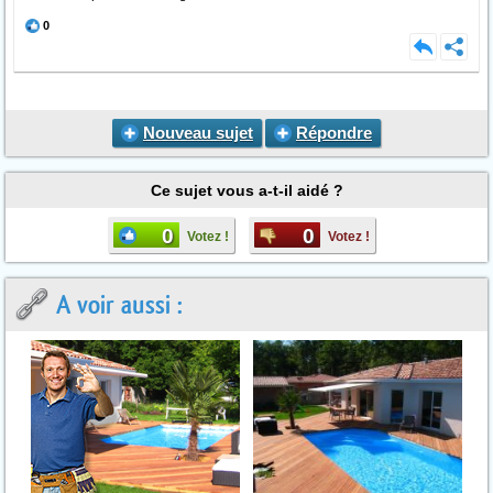
0
Nouveau sujet
Répondre
Ce sujet vous a-t-il aidé ?
0
0
Votez !
Votez !
A voir aussi :