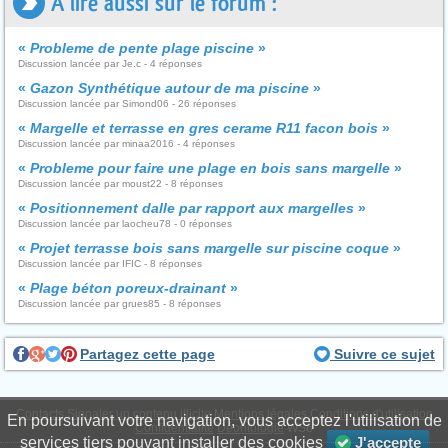
A lire aussi sur le forum :
«
Probleme de pente plage piscine
»
Discussion lancée par Je.c - 4 réponses
«
Gazon Synthétique autour de ma piscine
»
Discussion lancée par Simond06 - 26 réponses
«
Margelle et terrasse en gres cerame R11 facon bois
»
Discussion lancée par minaa2016 - 4 réponses
«
Probleme pour faire une plage en bois sans margelle
»
Discussion lancée par moust22 - 8 réponses
«
Positionnement dalle par rapport aux margelles
»
Discussion lancée par laocheu78 - 0 réponses
«
Projet terrasse bois sans margelle sur piscine coque
»
Discussion lancée par IFIC - 8 réponses
«
Plage béton poreux-drainant
»
Discussion lancée par grues85 - 8 réponses
Partagez cette page
Suivre ce sujet
Contacts
Signaler un contenu illicite
Mentions légales
Conditions d'utilisation
En poursuivant votre navigation, vous acceptez l'utilisation de
Confidentialité
Déontologie
WS6
services tiers pouvant installer des cookies
J'accepte