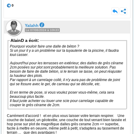
0
Yalahh
Le 07/06/2024 à 10h33
AlainD a écrit:
Pourquoi vouloir faire une dalle de béton ?
Si un jour il y a un problème sur la tuyauterie de la piscine, il faudra
tout casser.
Aujourd'hui pour les terrasses en extérieur, des dalles de grès cérame
2cm posées sur plot sont probablement la meilleure solution. Pas
besoin de faire de dalle béton, si le terrain se tasse, on peut réajuster
la hauteur des plots.
Par rapport à un carrelage collé, il n'y aura pas de problème de joint
qui se fissure avec le gel, de carreau qui se décolle, etc.
Et en terme de pose, si vous voulez poser vous-même, cela sera
beaucoup plus facile.
Il faut juste acheter ou louer une scie pour carrelage capable de
couper le grès cérame de 2cm.
Carrément d'accord ! et en plus vous laisser votre terrain respirer. Une
couche de balast, un géotextile, une couche de tout venant bien tassée et
hop pose sur plot de magnifique dalles grès cerame 2cm => superbe,
facile à mettre en oeuvre, même petit à petit, s'adaptera au tassement de
terrain ... que des avantages !