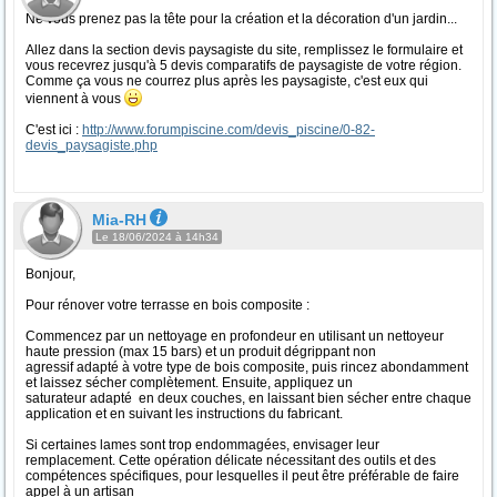
Ne vous prenez pas la tête pour la création et la décoration d'un jardin...
Allez dans la section devis paysagiste du site, remplissez le formulaire et
vous recevrez jusqu'à 5 devis comparatifs de paysagiste de votre région.
Comme ça vous ne courrez plus après les paysagiste, c'est eux qui
viennent à vous
C'est ici :
http://www.forumpiscine.com/devis_piscine/0-82-
devis_paysagiste.php
Mia-RH
Le 18/06/2024 à 14h34
Bonjour,
Pour rénover votre terrasse en bois composite :
Commencez par un nettoyage en profondeur en utilisant un nettoyeur
haute pression (max 15 bars) et un produit dégrippant non
agressif adapté à votre type de bois composite, puis rincez abondamment
et laissez sécher complètement. Ensuite, appliquez un
saturateur adapté en deux couches, en laissant bien sécher entre chaque
application et en suivant les instructions du fabricant.
Si certaines lames sont trop endommagées, envisager leur
remplacement. Cette opération délicate nécessitant des outils et des
compétences spécifiques, pour lesquelles il peut être préférable de faire
appel à un artisan