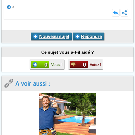
0
Nouveau sujet
Répondre
Ce sujet vous a-t-il aidé ?
0
0
Votez !
Votez !
A voir aussi :