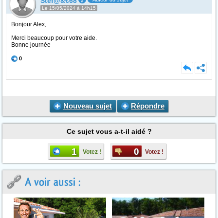
Stef@&€68
Le 15/05/2024 à 14h15
Bonjour Alex,
Merci beaucoup pour votre aide.
Bonne journée
0
Nouveau sujet
Répondre
Ce sujet vous a-t-il aidé ?
1
0
Votez !
Votez !
A voir aussi :