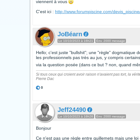
viennent à vous
C'est ici :
http://www.forumpiscine.com/devis_pisci
JoBéarn
Le 10/10/2023 à 16h21
Env. 2000 message
Hello; c'est juste "bullshit"; une "règle" dogmatique d
les professionnels pas très au jus, y compris certains 
via la question posée (dans ce but ? non, quand mêm
Si tous ceux qui croient avoir raison n'avaient pas tort, la vérit
Pierre Dac
0
Jeff24490
Le 10/10/2023 à 16h26
Env. 2000 message
Bonjour
Ce n'est pas une règle entre guillemets mais une loi