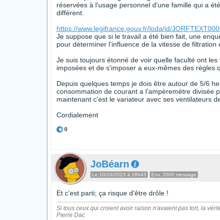
réservées à l'usage personnel d'une famille qui a été 
différent.
https://www.legifrance.gouv.fr/loda/id/JORFTEXT0
Je suppose que si le travail a été bien fait, une enq
pour déterminer l'influence de la vitesse de filtration
Je suis toujours étonné de voir quelle faculté ont le
imposées et de s'imposer a eux-mêmes des règles qu
Depuis quelques temps je dois être autour de 5/6 he
consommation de courant a l’ampèremètre divisée p
maintenant c'est le variateur avec ses ventilateurs 
Cordialement
0
JoBéarn
Le 10/10/2023 à 16h43
Env. 2000 message
Et c'est parti; ça risque d'être drôle !
Si tous ceux qui croient avoir raison n'avaient pas tort, la vérit
Pierre Dac