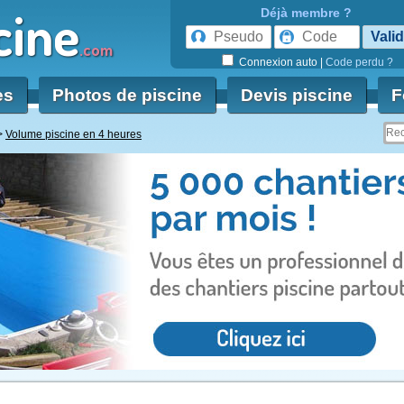
cine
Déjà membre ?
.com
Connexion auto
|
Code perdu ?
es
Photos de piscine
Devis piscine
F
Volume piscine en 4 heures