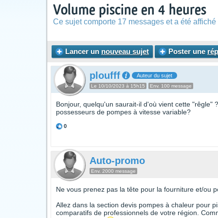
Volume piscine en 4 heures
Ce sujet comporte 17 messages et a été affiché 
Lancer un
nouveau sujet
Poster une
ré
ploufff
Auteur du sujet
Le 10/10/2023 à 15h15
Env. 100 message
Bonjour, quelqu'un saurait-il d'où vient cette "rêgle"
possesseurs de pompes à vitesse variable?
0
Auto-promo
Env. 2000 message
Ne vous prenez pas la tête pour la fourniture et/ou 
Allez dans la section devis pompes à chaleur pour pis
comparatifs de professionnels de votre région. Comm