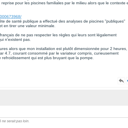
reprise pour les piscines familiales par le milieu alors que le contexte 
00000673968/
uête de santé publique a effectué des analyses de piscines "publiques"
 et en tirer une valeur minimale.
s français de ne pas respecter les règles qui leurs sont légalement
i n'existent pas.
ures alors que mon installation est plutôt dimensionnée pour 2 heures,
ar 4.7, courant consommé par le variateur compris, curieusement
de refroidissement qui est plus bruyant que la pompe.
é ne serait pas loin.