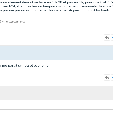
renouvellement devrait se faire en 1 h 30 et pas en 4h; pour une 8x4x1.5
t tourner h24; il faut un bassin tampon disconnecteur; renouveler l'eau de
n piscine privée est donné par les caractéristiques du circuit hydrauliq
é ne serait pas loin.
6h me parait sympa et économe