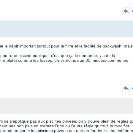
le débit importait surtout pour le filtre et la facilité de backwash, mais
 pour une piscine publique, c'est que ça le demande, y'a de la
ut-être plutôt comme les fosses, 8h. A moins que 30 minutes comme les
u'il ne s'applique pas aux piscines privées; on y trouve plein de règles q
ut pas non plus en extraire l'une ou l'autre règle quitte à la modifier
r grande majorité les piscines privées ont une profondeur d'eau inférieu