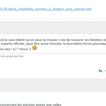
ne/0-36-devis_chauffage_pompes_a_chaleur_pour_piscine.php
ont le seul intérêt qu'on peut lui trouver c'est de rassurer les béotiens e
experts officiels; peut être aussi d'exciter la fourmilière forum-pisciniq
e pas ! si ? mince !)
é ne serait pas loin.
 concernant les piscines autres que celles