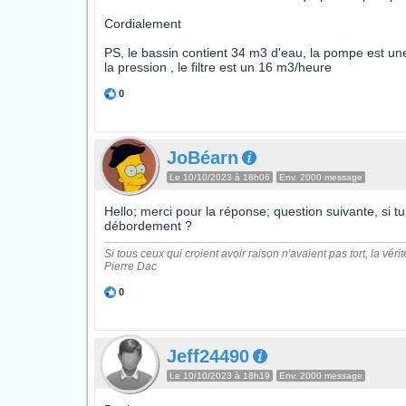
Cordialement
PS, le bassin contient 34 m3 d'eau, la pompe est une
la pression , le filtre est un 16 m3/heure
0
JoBéarn
Le 10/10/2023 à 18h06
Env. 2000 message
Hello; merci pour la réponse; question suivante, si
débordement ?
Si tous ceux qui croient avoir raison n'avaient pas tort, la vérit
Pierre Dac
0
Jeff24490
Le 10/10/2023 à 18h19
Env. 2000 message