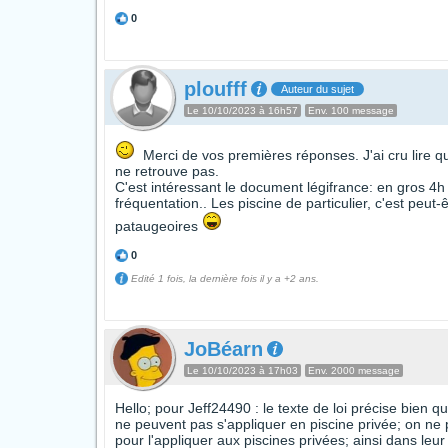
0
ploufff
Auteur du sujet
Le 10/10/2023 à 16h57
Env. 100 message
Merci de vos premières réponses. J'ai cru lire que 
ne retrouve pas.
C'est intéressant le document légifrance: en gros 4h
fréquentation.. Les piscine de particulier, c'est pe
pataugeoires
0
Edité 1 fois, la dernière fois il y a +2 ans.
JoBéarn
Le 10/10/2023 à 17h03
Env. 2000 message
Hello; pour Jeff24490 : le texte de loi précise bien q
ne peuvent pas s'appliquer en piscine privée; on ne pe
pour l'appliquer aux piscines privées; ainsi dans leu