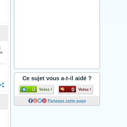
t
ue
Ce sujet vous a-t-il aidé ?
0
0
Votez !
Votez !
Partagez cette page