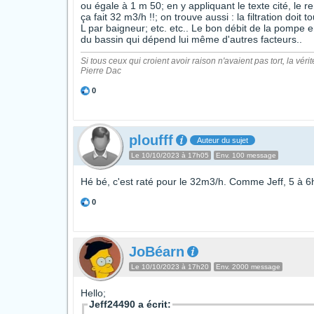
ou égale à 1 m 50; en y appliquant le texte cité, le 
ça fait 32 m3/h !!; on trouve aussi : la filtration doi
L par baigneur; etc. etc.. Le bon débit de la pompe e
du bassin qui dépend lui même d'autres facteurs..
Si tous ceux qui croient avoir raison n'avaient pas tort, la vérit
Pierre Dac
0
ploufff
Auteur du sujet
Le 10/10/2023 à 17h05
Env. 100 message
Hé bé, c'est raté pour le 32m3/h. Comme Jeff, 5 à 
0
JoBéarn
Le 10/10/2023 à 17h20
Env. 2000 message
Hello;
Jeff24490 a écrit: