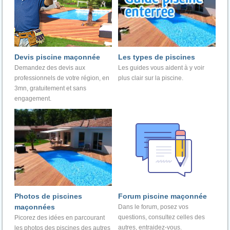
Devis piscine maçonnée
Les types de piscines
Demandez des devis aux
Les guides vous aident à y voir
professionnels de votre région, en
plus clair sur la piscine.
3mn, gratuitement et sans
engagement.
Photos de piscines
Forum piscine maçonnée
maçonnées
Dans le forum, posez vos
questions, consultez celles des
Picorez des idées en parcourant
autres, entraidez-vous.
les photos des piscines des autres