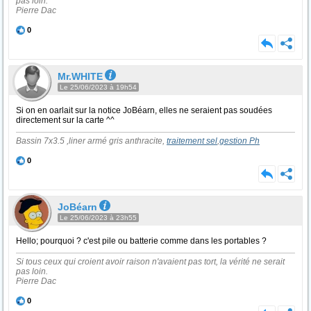
pas loin.
Pierre Dac
0
Mr.WHITE
Le 25/06/2023 à 19h54
Si on en oarlait sur la notice JoBéarn, elles ne seraient pas soudées
directement sur la carte ^^
Bassin 7x3.5 ,liner armé gris anthracite,
traitement sel
,
gestion Ph
0
JoBéarn
Le 25/06/2023 à 23h55
Hello; pourquoi ? c'est pile ou batterie comme dans les portables ?
Si tous ceux qui croient avoir raison n'avaient pas tort, la vérité ne serait
pas loin.
Pierre Dac
0