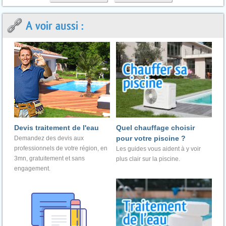
A voir aussi :
Devis traitement de l'eau
Quel chauffage choisir
pour votre piscine ?
Demandez des devis aux
professionnels de votre région, en
Les guides vous aident à y voir
3mn, gratuitement et sans
plus clair sur la piscine.
engagement.