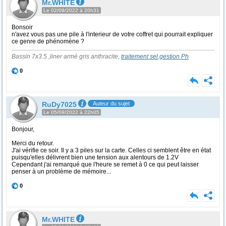
Mr.WHITE
Le 02/09/2022 à 20h31
Bonsoir
n'avez vous pas une pile à l'interieur de votre coffret qui pourrait expliquer
ce genre de phénomène ?
Bassin 7x3.5 ,liner armé gris anthracite,
traitement sel
,
gestion Ph
0
RuDy7025
Auteur du sujet
Le 05/09/2022 à 22h05
Bonjour,
Merci du retour.
J'ai vérifie ce soir. Il y a 3 piles sur la carte. Celles ci semblent être en état
puisqu'elles délivrent bien une tension aux alentours de 1.2V
Cependant j'ai remarqué que l'heure se remet à 0 ce qui peut laisser
penser à un problème de mémoire...
0
Mr.WHITE