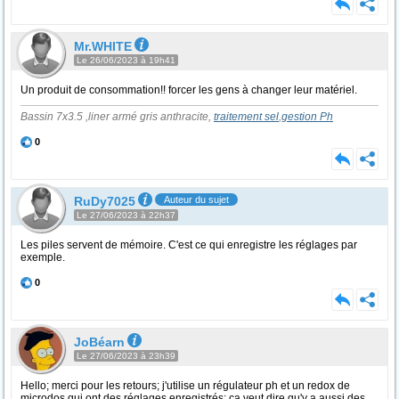
Mr.WHITE
Le 26/06/2023 à 19h41
Un produit de consommation!! forcer les gens à changer leur matériel.
Bassin 7x3.5 ,liner armé gris anthracite,
traitement sel
,
gestion Ph
0
RuDy7025
Auteur du sujet
Le 27/06/2023 à 22h37
Les piles servent de mémoire. C'est ce qui enregistre les réglages par
exemple.
0
JoBéarn
Le 27/06/2023 à 23h39
Hello; merci pour les retours; j'utilise un régulateur ph et un redox de
microdos qui ont des réglages enregistrés; ça veut dire qu'y a aussi des