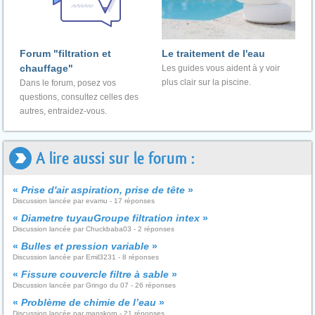
Forum "filtration et
Le traitement de l'eau
chauffage"
Les guides vous aident à y voir
plus clair sur la piscine.
Dans le forum, posez vos
questions, consultez celles des
autres, entraidez-vous.
A lire aussi sur le forum :
«
Prise d'air aspiration, prise de tête
»
Discussion lancée par evamu - 17 réponses
«
Diametre tuyauGroupe filtration intex
»
Discussion lancée par Chuckbaba03 - 2 réponses
«
Bulles et pression variable
»
Discussion lancée par Emil3231 - 8 réponses
«
Fissure couvercle filtre à sable
»
Discussion lancée par Gringo du 07 - 26 réponses
«
Problème de chimie de l’eau
»
Discussion lancée par manskorp - 21 réponses