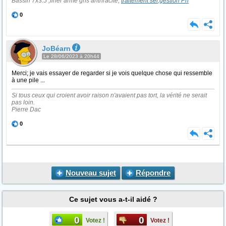
Bassin 7x3.5 ,liner armé gris anthracite,
traitement sel
,
gestion Ph
0
JoBéarn
Le 28/06/2023 à 20h44
Merci; je vais essayer de regarder si je vois quelque chose qui ressemble
à une pile ...
Si tous ceux qui croient avoir raison n'avaient pas tort, la vérité ne serait
pas loin.
Pierre Dac
0
Nouveau sujet
Répondre
Ce sujet vous a-t-il aidé ?
0
0
Votez !
Votez !