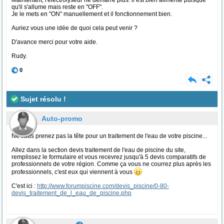
Maintenant, l'électrolyseur ne démarre plus. il est bien alimenté puisque
qu'il s'allume mais reste en "OFF".
Je le mets en "ON" manuellement et il fonctionnement bien.
Auriez vous une idée de quoi cela peut venir ?
D'avance merci pour votre aide.
Rudy.
0
Sujet résolu !
Auto-promo
Ne vous prenez pas la tête pour un traitement de l'eau de votre piscine...
Allez dans la section devis traitement de l'eau de piscine du site,
remplissez le formulaire et vous recevrez jusqu'à 5 devis comparatifs de
professionnels de votre région. Comme ça vous ne courrez plus après les
professionnels, c'est eux qui viennent à vous
C'est ici :
http://www.forumpiscine.com/devis_piscine/0-80-
devis_traitement_de_l_eau_de_piscine.php