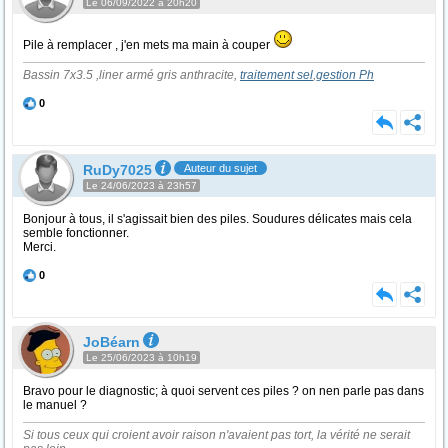
Le 06/09/2022 à 20h20
Pile à remplacer , j'en mets ma main à couper
Bassin 7x3.5 ,liner armé gris anthracite,
traitement sel
,
gestion Ph
0
RuDy7025
Auteur du sujet
Le 24/06/2023 à 23h57
Bonjour à tous, il s'agissait bien des piles. Soudures délicates mais cela
semble fonctionner.
Merci.
0
JoBéarn
Le 25/06/2023 à 10h19
Bravo pour le diagnostic; à quoi servent ces piles ? on nen parle pas dans
le manuel ?
Si tous ceux qui croient avoir raison n'avaient pas tort, la vérité ne serait