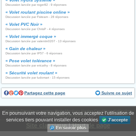
«
Volet Hydra Systeme
»
Discussion lancée par roger92 - 9 réponses
«
Volet roulant piscine online
»
Discussion lancée par Fsiteam - 28 réponses
«
Volet PVC Noir
»
Discussion lancée par ChrisP - 4 réponses
«
Volet immergé coque
»
Discussion lancée par valentin0207 - 13 réponses
«
Gain de chaleur
»
Discussion lancée par IP57 - 6 réponses
«
Pose volet tolérance
»
Discussion lancée par ericathy - 8 réponses
«
Sécurité volet roulant
»
Discussion lancée par ludomart - 15 réponses
Partagez cette page
Suivre ce sujet
Contacts
Signaler un contenu illicite
Mentions légales
Conditions d'utilisation
En poursuivant votre navigation, vous acceptez l'utilisation de
Confidentialité
Déontologie
WS6
services tiers pouvant installer des cookies
J'accepte
Site classique
|
Haut de page
En savoir plus