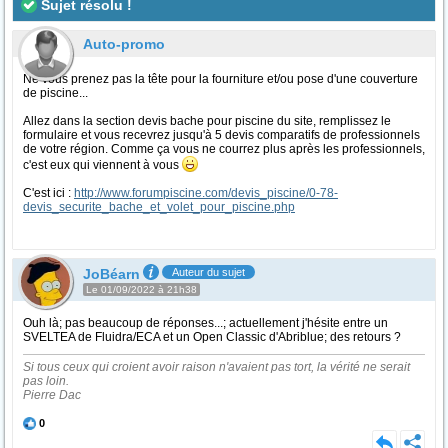
Sujet résolu !
Auto-promo
Ne vous prenez pas la tête pour la fourniture et/ou pose d'une couverture
de piscine...
Allez dans la section devis bache pour piscine du site, remplissez le
formulaire et vous recevrez jusqu'à 5 devis comparatifs de professionnels
de votre région. Comme ça vous ne courrez plus après les professionnels,
c'est eux qui viennent à vous
C'est ici :
http://www.forumpiscine.com/devis_piscine/0-78-
devis_securite_bache_et_volet_pour_piscine.php
JoBéarn
Auteur du sujet
Le 01/09/2022 à 21h38
Ouh là; pas beaucoup de réponses...; actuellement j'hésite entre un
SVELTEA de Fluidra/ECA et un Open Classic d'Abriblue; des retours ?
Si tous ceux qui croient avoir raison n'avaient pas tort, la vérité ne serait
pas loin.
Pierre Dac
0