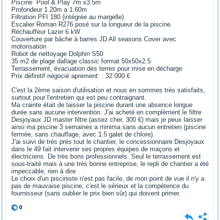
Piscine Pool & Play 7m x3.5m
Profondeur 1.20m a 1.60m
Filtration PFI 180 (intégrée au margelle)
Escalier Roman R276 posé sur la longueur de la piscine
Réchauffeur Lazer 6 kW
Couverture par bâche à barres JD All seasons Cover avec
motorisation
Robot de nettoyage Dolphin S50
35 m2 de plage dallage classic format 50x50x2.5
Terrassement, évacuation des terres pour mise en décharge
Prix définitif négocié aprement: : 32 000 €
C'est la 2ème saison d'utilisation et nous en sommes très satisfaits,
surtout pour l'entretien qui est peu contraignant.
Ma crainte était de laisser la piscine durant une absence longue
durée sans aucune intervention. J'ai acheté en complément le filtre
Desjoyaux JD master filtre (assez cher, 300 €) mais je peux laisser
ainsi ma piscine 3 semaines a minima sans aucun entretien (piscine
fermée, sans chauffage, avec 1.5 galet de chlore).
J'ai suivi de très prés tout le chantier, le concessionnaire Desjoyaux
dans le 49 fait intervenir ses propres équipes de maçons et
électriciens. De très bons professionnels. Seul le terrassement est
sous-traité mais à une très bonne entreprise, le repli de chantier a été
impeccable, rien à dire.
Le choix d'un pisciniste n'est pas facile, de mon point de vue il n'y a
pas de mauvaise piscine, c'est le sérieux et la compétence du
fournisseur (sans oublier le prix bien sûr) qui doivent primer.
0