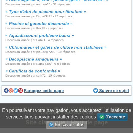
Discussion lancée par nounou30 - 31 réponses
«
Type d'abri de piscine pour filtration
»
Discussion lancée par Biquet3412 - 24 réponses
«
Piscine et garantie décennale
»
Discussion lancée par Kev13 - 9 réponses
«
Aquadiscount problème baina
»
Discussion lancée par Sab24 - 4 réponses
«
Chlorinateur et galets de chlore non stabilisés
»
Discussion lancée par jclaudej77290 - 19 réponses
«
Decopiscine arnaqueurs
»
Discussion lancée par Nath34300 - 0 réponses
«
Certificat de conformité
»
Discussion lancée par cath72 - 15 réponses
Partagez cette page
Suivre ce sujet
Contacts
Signaler un contenu illicite
Mentions légales
Conditions d'utilisation
En poursuivant votre navigation, vous acceptez l'utilisation de
Confidentialité
Déontologie
WS6
services tiers pouvant installer des cookies
J'accepte
Site classique
|
Haut de page
En savoir plus