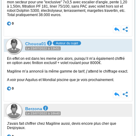
mon secteur pour une "exclusive" 7x3,5 avec escalier d'angle, pente 1,20
à 1,50m, filtration PF 181, liner 75/100, sans PAC avec volet hors sol et
robot Dolphin S300, électrolyseur, terrassement, margelles travertin, etc.
Total pratiquement 38.000 euros.
0
Chouca01
Auteur du sujet
Le 23/07/2022 à 13h51
En effet on est dans les meme prix alors, puisqu’il m’a également chiffré
en option avec finition exclusif + volet roulant pour 8000€.
Magiline m’a annoncé la même gamme de tarif, j’attend le chiffrage exact.
A voir pour Aquilus et Mondial piscine que je vois prochainement.
0
Berzona
Le 23/07/2022 à 16h40
J'avais fait chiffrer chez Magiline aussi, devis encore plus cher que
Desjoyaux.