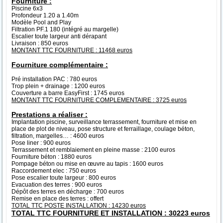
Fourniture :
Piscine 6x3
Profondeur 1.20 a 1.40m
Modèle Pool and Play
Filtration PF.1 180 (intégré au margelle)
Escalier toute largeur anti dérapant
Livraison : 850 euros
MONTANT TTC FOURNITURE : 11468 euros
Fourniture complémentaire :
Pré installation PAC : 780 euros
Trop plein + drainage : 1200 euros
Couverture a barre EasyFirst : 1745 euros
MONTANT TTC FOURNITURE COMPLEMENTAIRE : 3725 euros
Prestations a réaliser :
Implantation piscine, surveillance terrassement, fourniture et mise en
place de plot de niveau, pose structure et ferraillage, coulage béton,
filtration, margelles… : 4600 euros
Pose liner : 900 euros
Terrassement et remblaiement en pleine masse : 2100 euros
Fourniture béton : 1880 euros
Pompage béton ou mise en œuvre au tapis : 1600 euros
Raccordement elec : 750 euros
Pose escalier toute largeur : 800 euros
Evacuation des terres : 900 euros
Dépôt des terres en décharge : 700 euros
Remise en place des terres : offert
TOTAL TTC POSTE INSTALLATION : 14230 euros
TOTAL TTC FOURNITURE ET INSTALLATION : 30223 euros