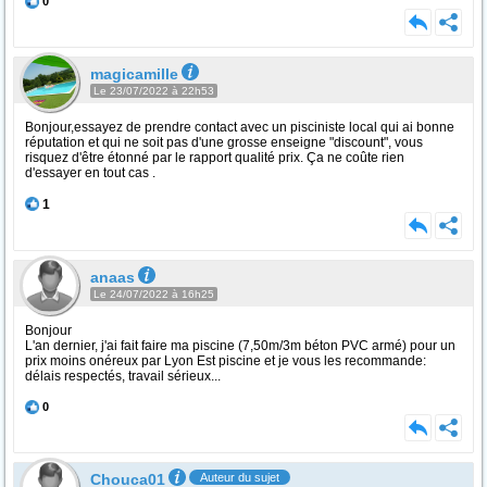
0
magicamille
Le 23/07/2022 à 22h53
Bonjour,essayez de prendre contact avec un pisciniste local qui ai bonne
réputation et qui ne soit pas d'une grosse enseigne "discount", vous
risquez d'être étonné par le rapport qualité prix. Ça ne coûte rien
d'essayer en tout cas .
1
anaas
Le 24/07/2022 à 16h25
Bonjour
L'an dernier, j'ai fait faire ma piscine (7,50m/3m béton PVC armé) pour un
prix moins onéreux par Lyon Est piscine et je vous les recommande:
délais respectés, travail sérieux...
0
Chouca01
Auteur du sujet