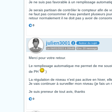
Je ne suis pas favorable à un remplissage automatiq
Je serais partisan de contrôler le compteur afin de vo
ne faut pas consommer d'eau pendant plusieurs jours
retour normalement il ne doit pas y avoir de conso
0
julien3001
Auteur du sujet
Le 04/01/2022 à 20h48
Env. 20 message
Merci pour votre retour.
Le remplissage automatique me permet de me soustra
de PH
)
La régulation de niveau n'est pas active en hiver, ell
Je vais continuer à surveiller mon niveau (je fais un 
Je suis preneur de tout avis, thanks
0