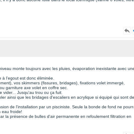
 niveau monte toujours avec les pluies, évaporation inexistante avec un
 à l'egout est donc éliminée.
lement), vos skimmers (fissures, bridages), fixations volet immergé,
u garniture axe volet en coffre sec.
e vider... Jusqu'au trou ou ça fuit.
er ainsi que les bridages d'escaliers en acrylique si équipé qui sont d
ssion de l'installation par un pisciniste. Seule la bonde de fond ne pourr
 eau froide!
par la présence de bulles d'air permanente en refoulement filtration en