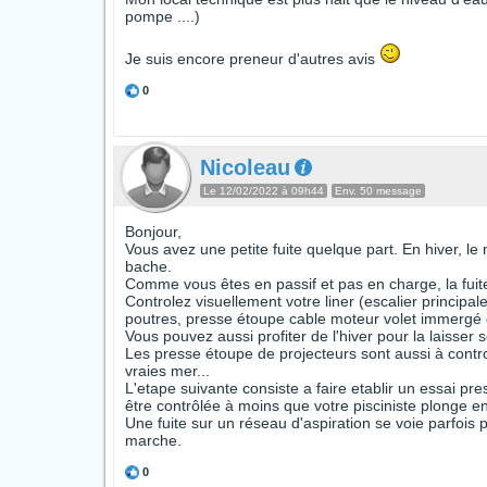
pompe ....)
Je suis encore preneur d'autres avis
0
Nicoleau
Le 12/02/2022 à 09h44
Env. 50 message
Bonjour,
Vous avez une petite fuite quelque part. En hiver, le
bache.
Comme vous êtes en passif et pas en charge, la fuite
Controlez visuellement votre liner (escalier principa
poutres, presse étoupe cable moteur volet immergé o
Vous pouvez aussi profiter de l'hiver pour la laisser s
Les presse étoupe de projecteurs sont aussi à control
vraies mer...
L'etape suivante consiste a faire etablir un essai pre
être contrôlée à moins que votre pisciniste plonge en
Une fuite sur un réseau d'aspiration se voie parfois 
marche.
0