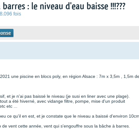
arres : le niveau d'eau baisse !!!???
8.096 fois
ponse
 2021 une piscine en blocs poly, en région Alsace : 7m x 3,5m , 1,5m d
f, et je n'ai pas baissé le niveau (je susi en liner avec une plage).
out a été hiverné, avec vidange filtre, pompe, mise d'un produit
c etc ...
n peu ce qu'il en est, et je constate que le niveau a baissé d'environ 10cm
p de vent cette année, vent qui s'engouffre sous la bâche à barres.