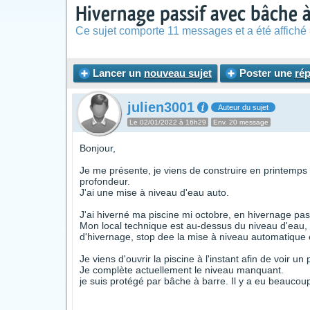
Hivernage passif avec bâche à b
Ce sujet comporte 11 messages et a été affiché 
Lancer un
nouveau sujet
Poster une
ré
julien3001
Auteur du sujet
Le 02/01/2022 à 16h29
Env. 20 message
Bonjour,
Je me présente, je viens de construire en printemps
profondeur.
J'ai une mise à niveau d'eau auto.
J'ai hiverné ma piscine mi octobre, en hivernage passi
Mon local technique est au-dessus du niveau d'eau, t
d'hivernage, stop dee la mise à niveau automatique et
Je viens d'ouvrir la piscine à l'instant afin de voir u
Je complète actuellement le niveau manquant.
je suis protégé par bâche à barre. Il y a eu beaucou