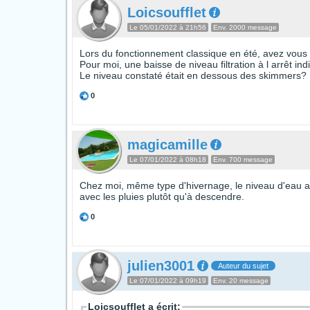
Loicsoufflet
Le 05/01/2022 à 21h56
Env. 2000 message
Lors du fonctionnement classique en été, avez vous n
Pour moi, une baisse de niveau filtration à l arrêt in
Le niveau constaté était en dessous des skimmers?
0
magicamille
Le 07/01/2022 à 08h18
Env. 700 message
Chez moi, même type d'hivernage, le niveau d'eau a é
avec les pluies plutôt qu'à descendre.
0
julien3001
Auteur du sujet
Le 07/01/2022 à 09h19
Env. 20 message
Loicsoufflet a écrit: