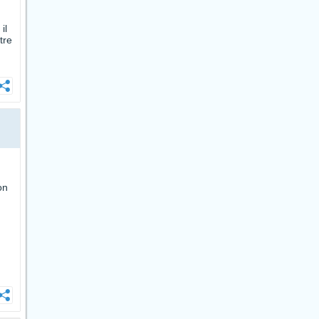
il
tre
on