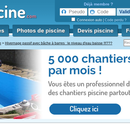
cine
Déjà membre ?
.com
Connexion auto
|
Code perdu ?
es
Photos de piscine
Devis piscine
F
e
Hivernage passif avec bâche à barres : le niveau d'eau baisse !!!???