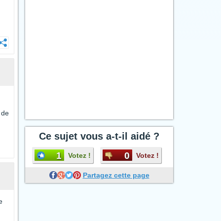
 de
Ce sujet vous a-t-il aidé ?
1
0
Votez !
Votez !
Partagez cette page
e