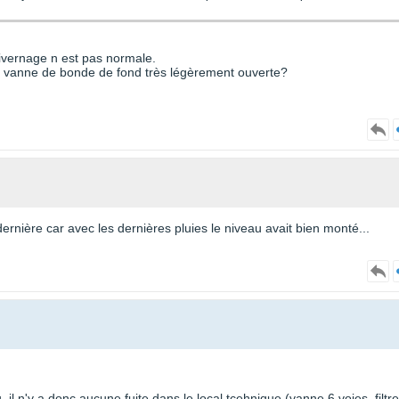
hivernage n est pas normale.
 la vanne de bonde de fond très légèrement ouverte?
dernière car avec les dernières pluies le niveau avait bien monté...
 il n'y a donc aucune fuite dans le local tcehnique (vanne 6 voies, filtre