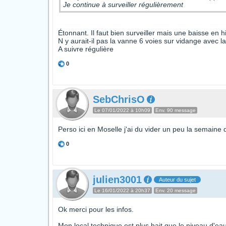
Je continue à surveiller régulièrement
Étonnant. Il faut bien surveiller mais une baisse en 
N y aurait-il pas la vanne 6 voies sur vidange avec
A suivre régulière
0
SebChrisO
Le 07/01/2022 à 10h09
Env. 90 message
Perso ici en Moselle j'ai du vider un peu la semaine 
0
julien3001
Auteur du sujet
Le 16/01/2022 à 20h37
Env. 20 message
Ok merci pour les infos.
Mon local technique est plus hait que le niveau d'eau,