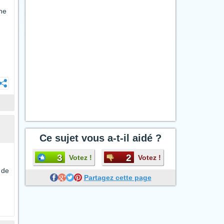
ne
Ce sujet vous a-t-il aidé ?
3
2
Votez !
Votez !
 de
Partagez cette page