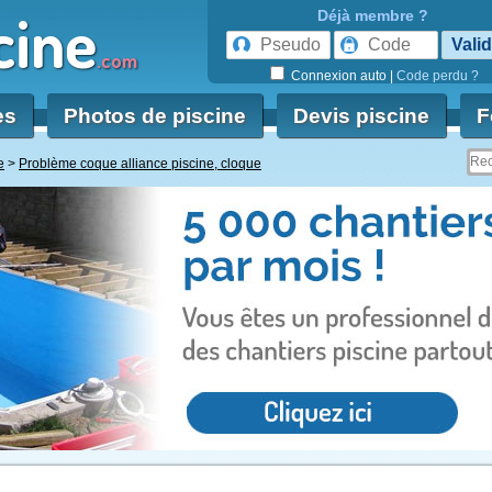
cine
Déjà membre ?
.com
Connexion auto
|
Code perdu ?
es
Photos de piscine
Devis piscine
F
e
Problème coque alliance piscine, cloque