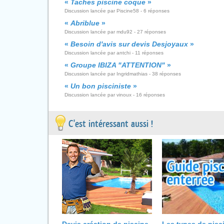
«
Taches piscine coque
»
Discussion lancée par Piscine58 - 6 réponses
«
Abriblue
»
Discussion lancée par mdu92 - 27 réponses
«
Besoin d'avis sur devis Desjoyaux
»
Discussion lancée par antchi - 11 réponses
«
Groupe IBIZA "ATTENTION"
»
Discussion lancée par Ingridmathias - 38 réponses
«
Un bon pisciniste
»
Discussion lancée par vinoux - 16 réponses
C'est intéressant aussi !