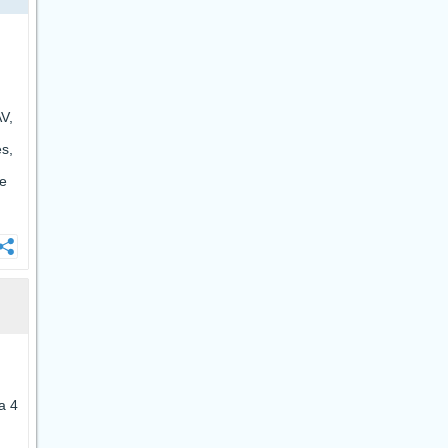
AV,
es,
ce
a 4