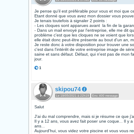
Je pense qu'il est préférable pour vous et moi que c
Etant donné que vous avez mon dossier vous pouve
Je tenais toutefois à signaler 2 points :
- Les cloques sont apparues avant la fin de la garan
- Dans un mail envoyé par l'entreprise, elle me dit q
problème c'est que les cloques ne se voient que lorsq
elle était donc peut-être présente au bout d'un an, 
Je reste donc à votre disposition pour trouver une so
c'est dans l'intérêt de votre entreprise image de séri
saine et sans défaut. Défaut, qui n'est pas de mon fai
jour.
1
skipou74
Le 19/05/2021 à 22h19
Env. 400 message
Salut
J'ai du mal comprendre, mais si je résume ce que j'a
Il y a 12 ans, vous avez fait poser une coque... Il y 
ans...
Aujourd'hui, vous videz votre piscine et vous vous 