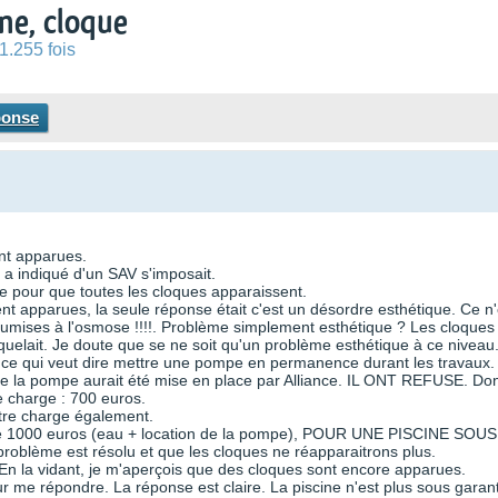
ne, cloque
1.255 fois
ponse
nt apparues.
 a indiqué d'un SAV s'imposait.
ble pour que toutes les cloques apparaissent.
 apparues, la seule réponse était c'est un désordre esthétique. Ce n'
soumises à l'osmose !!!!. Problème simplement esthétique ? Les cloques
quelait. Je doute que se ne soit qu'un problème esthétique à ce niveau
e, ce qui veut dire mettre une pompe en permanence durant les travaux.
n de la pompe aurait été mise en place par Alliance. IL ONT REFUSE. Do
re charge : 700 euros.
otre charge également.
s de 1000 euros (eau + location de la pompe), POUR UNE PISCINE SOUS
roblème est résolu et que les cloques ne réapparaitrons plus.
. En la vidant, je m'aperçois que des cloques sont encore apparues.
ur me répondre. La réponse est claire. La piscine n'est plus sous garant