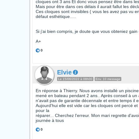
cloques ont 3 ans Et donc vous pensez être dans les 
Mais pour être dans ces délais il aurait fallut les dé
Ces cloques sont invisibles ( vous les avez pas vu en
défaut esthétique.....
Si j'ai bien compris, je doute que vous obteniez gain 
A+
0
Elvie
Le 15/06/2022 à 08h00
Env. 10 message
En réponse à Thierry. Nous avons installé un piscine
mené en bateau pendant 2 ans.. Après conseil à un 
n'avait pas de garantie décennale et entre temps il 
Aujourd'hui elle est vide car les cloques ont percé et
pour la
réparer... Cherchez l'erreur. Mon mari regrette d'av
journée à tous
0