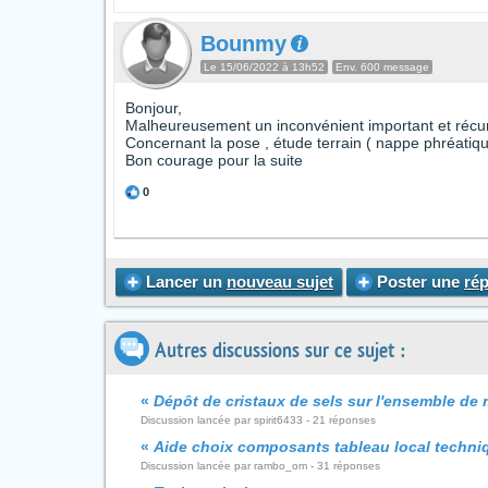
Bounmy
Le 15/06/2022 à 13h52
Env. 600 message
Bonjour,
Malheureusement un inconvénient important et récur
Concernant la pose , étude terrain ( nappe phréatiq
Bon courage pour la suite
0
Lancer un
nouveau sujet
Poster une
ré
Autres discussions sur ce sujet :
«
Dépôt de cristaux de sels sur l'ensemble de
Discussion lancée par spirit6433 - 21 réponses
«
Aide choix composants tableau local techni
Discussion lancée par rambo_om - 31 réponses