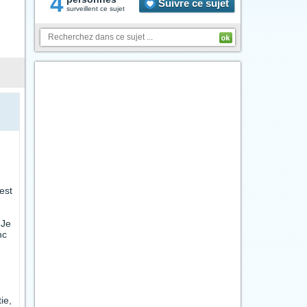
4
Suivre ce sujet
surveillent ce sujet
est
.
 Je
nc
ie,