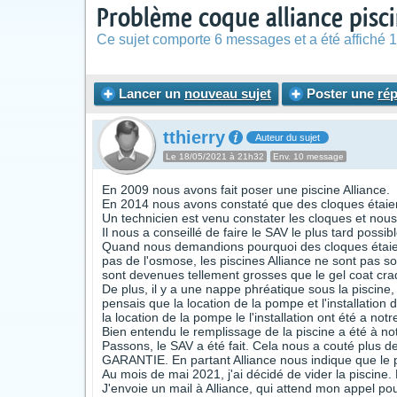
Problème coque alliance pisci
Ce sujet comporte 6 messages et a été affiché 1
Lancer un
nouveau sujet
Poster une
ré
tthierry
Auteur du sujet
Le 18/05/2021 à 21h32
Env. 10 message
En 2009 nous avons fait poser une piscine Alliance.
En 2014 nous avons constaté que des cloques étaie
Un technicien est venu constater les cloques et nous
Il nous a conseillé de faire le SAV le plus tard possi
Quand nous demandions pourquoi des cloques étaient
pas de l'osmose, les piscines Alliance ne sont pas 
sont devenues tellement grosses que le gel coat cra
De plus, il y a une nappe phréatique sous la piscin
pensais que la location de la pompe et l'installatio
la location de la pompe le l'installation ont été a not
Bien entendu le remplissage de la piscine a été à n
Passons, le SAV a été fait. Cela nous a couté plu
GARANTIE. En partant Alliance nous indique que le p
Au mois de mai 2021, j'ai décidé de vider la piscine
J'envoie un mail à Alliance, qui attend mon appel po