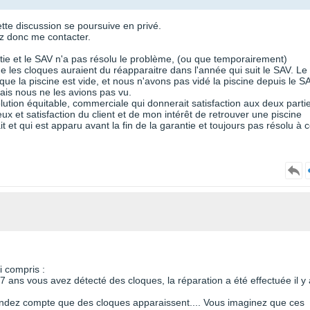
ette discussion se poursuive en privé.
z donc me contacter.
tie et le SAV n'a pas résolu le problème, (ou que temporairement)
ue les cloques auraient du réapparaitre dans l'année qui suit le SAV. Le
ue la piscine est vide, et nous n'avons pas vidé la piscine depuis le S
mais nous ne les avions pas vu.
lution équitable, commerciale qui donnerait satisfaction aux deux parti
eux et satisfaction du client et de mon intérêt de retrouver une piscine
t et qui est apparu avant la fin de la garantie et toujours pas résolu à 
i compris :
a 7 ans vous avez détecté des cloques, la réparation a été effectuée il y 
rendez compte que des cloques apparaissent.... Vous imaginez que ces