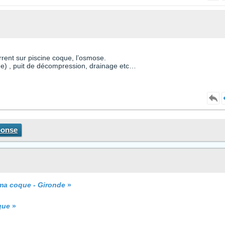
rent sur piscine coque, l’osmose.
ue) , puit de décompression, drainage etc…
ponse
 ma coque - Gironde
»
que
»