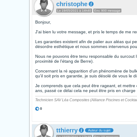
christophe
Le 19/05/2021 à 14h40
Env. 900 message
Bonjour,
J'ai bien lu votre message, et pris le temps de me r
Les garanties existent afin de palier aux aléas qui p
désordre esthétique et nous sommes intervenus pour
Nous ne pouvons être tenu responsable du surcout li
proximité de l'étang de Berre).
Concernant la ré apparition d'un phénomène de bull
qu'il soit pris en garantie, je suis désolé de vous le d
Je comprends que cela peut être rageant, et mettre 
ans, passé ce délai cela ne peut être pris en charge (
Technicien SAV Léa Composites (Alliance Piscines et Cocktai
0
tthierry
Auteur du sujet
Le 19/05/2021 à 17h48
Env. 10 message