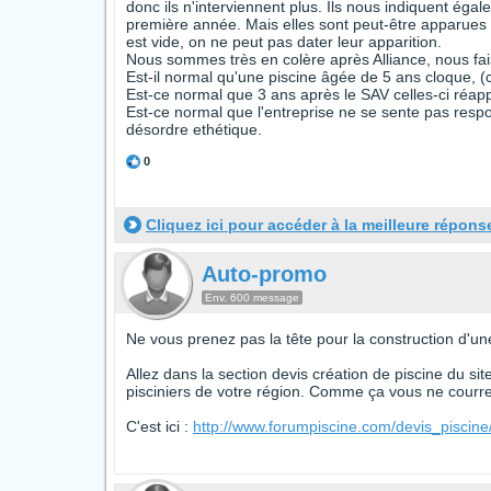
donc ils n'interviennent plus. Ils nous indiquent égal
première année. Mais elles sont peut-être apparues 
est vide, on ne peut pas dater leur apparition.
Nous sommes très en colère après Alliance, nous fai
Est-il normal qu'une piscine âgée de 5 ans cloque, (c
Est-ce normal que 3 ans après le SAV celles-ci réap
Est-ce normal que l'entreprise ne se sente pas resp
désordre ethétique.
0
Cliquez ici pour accéder à la meilleure répons
Auto-promo
Env. 600 message
Ne vous prenez pas la tête pour la construction d'une
Allez dans la section devis création de piscine du si
pisciniers de votre région. Comme ça vous ne courrez
C'est ici :
http://www.forumpiscine.com/devis_piscine