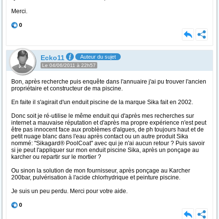
Merci.
0
Ecko11
Auteur du sujet
Le 04/06/2011 à 22h57
Bon, après recherche puis enquête dans l'annuaire j'ai pu trouver l'ancien
propriétaire et constructeur de ma piscine.
En faite il s'agirait d'un enduit piscine de la marque Sika fait en 2002.
Donc soit je ré-utilise le même enduit qui d'après mes recherches sur
internet a mauvaise réputation et d'après ma propre expérience n'est peut
être pas innocent face aux problèmes d'algues, de ph toujours haut et de
petit nuage blanc dans l'eau après contact ou un autre produit Sika
nommé: "Sikagard® PoolCoat" avec qui je n'ai aucun retour ? Puis savoir
si je peut l'appliquer sur mon enduit piscine Sika, après un ponçage au
karcher ou repartir sur le mortier ?
Ou sinon la solution de mon fournisseur, après ponçage au Karcher
200bar, pulvérisation à l'acide chlorhydrique et peinture piscine.
Je suis un peu perdu. Merci pour votre aide.
0