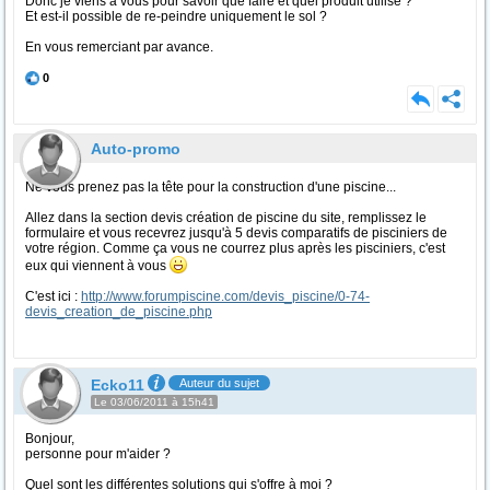
Donc je viens a vous pour savoir que faire et quel produit utilisé ?
Et est-il possible de re-peindre uniquement le sol ?
En vous remerciant par avance.
0
Auto-promo
Ne vous prenez pas la tête pour la construction d'une piscine...
Allez dans la section devis création de piscine du site, remplissez le
formulaire et vous recevrez jusqu'à 5 devis comparatifs de pisciniers de
votre région. Comme ça vous ne courrez plus après les pisciniers, c'est
eux qui viennent à vous
C'est ici :
http://www.forumpiscine.com/devis_piscine/0-74-
devis_creation_de_piscine.php
Ecko11
Auteur du sujet
Le 03/06/2011 à 15h41
Bonjour,
personne pour m'aider ?
Quel sont les différentes solutions qui s'offre à moi ?