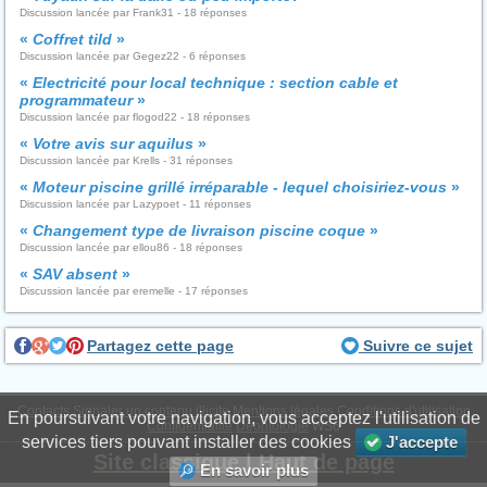
Discussion lancée par Frank31 - 18 réponses
«
Coffret tild
»
Discussion lancée par Gegez22 - 6 réponses
«
Electricité pour local technique : section cable et
programmateur
»
Discussion lancée par flogod22 - 18 réponses
«
Votre avis sur aquilus
»
Discussion lancée par Krells - 31 réponses
«
Moteur piscine grillé irréparable - lequel choisiriez-vous
»
Discussion lancée par Lazypoet - 11 réponses
«
Changement type de livraison piscine coque
»
Discussion lancée par ellou86 - 18 réponses
«
SAV absent
»
Discussion lancée par eremelle - 17 réponses
Partagez cette page
Suivre ce sujet
Contacts
Signaler un contenu illicite
Mentions légales
Conditions d'utilisation
En poursuivant votre navigation, vous acceptez l'utilisation de
Confidentialité
Déontologie
WS6
services tiers pouvant installer des cookies
J'accepte
Site classique
|
Haut de page
En savoir plus