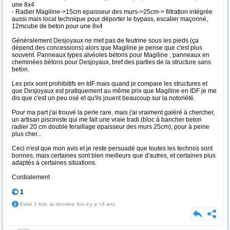
une 8x4
- Radier Magiline->15cm epaisseur des murs->25cm-> filtration intégrée
aussi mais local technique pour déporter le bypass, escalier maçonné,
12mcube de beton pour une 8x4
Généralement Desjoyaux ne met pas de feutrine sous les pieds (ça
dépend des concessions) alors que Magiline je pense que c'est plus
souvent. Panneaux types alvéoles bétons pour Magiline , panneaux en
cheminées bétons pour Desjoyaux, bref des parties de la structure sans
beton.
Les prix sont prohibitifs en IdF mais quand je compare les structures et
que Desjoyaux est pratiquement au même prix que Magiline en IDF je me
dis que c'est un peu osé et qu'ils jouent beaucoup sur la notoriété.
Pour ma part j'ai trouvé la perle rare, mais j'ai vraiment galéré à chercher,
un artisan pisciniste qui me fait une vraie tradi (bloc à bancher beton
radier 20 cm double feraillage epaisseur des murs 25cm), pour à peine
plus cher...
Ceci n'est que mon avis et je reste persuadé que toutes les technos sont
bonnes, mais certaines sont bien meilleurs que d'autres, et certaines plus
adaptés à certaines situations.
Cordialement
1
Edité 1 fois, la dernière fois il y a +6 ans.