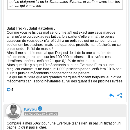
qui se plaignent ici ou là d'anomalies diverses et variées avec tous les
tracas qui vont avec...
Salut Trecky , Salut Ratzebou ,
Comme vous je lis pas mal ce forum et s'il est exact que cette marque
ainsi qu'une ou deux autres fait parfois parler d'elle en mal , je pense
qu'aucun de vous deux n'a réfléchi à un petit truc qui ne concerne pas
seulement les piscines , mais la plupart des produits manufacturés en ce
bas monde : l'effet de masse !
Ainsi il me semble normal que Desj est de ci de là une centaine de
mécontents , parce que sur les 100.000 piscines qu'il a livrées ces
dernières années , celà ne fait que 0,1 % de mécontents
Alors que s'il n'y a que 10 mécontents sur une Ever,une Euro ou une
Magi,car comme ils ne font que 1.000 piscines par an, celà fera 10 % soit
10 fois plus de mécontents dont personne ne parlera
Ce qui me fait dire que les grandes marques récoltent toujours leur lot de
mécontents car ils sont inévitables au vu des quantités de piscines livrées.
4
Kayou
Le 02/06/2020 à 10h06
Comparé à mes 50k€ pour une Everblue (sans rien, ni pac, ni filtration, ni
bâche...) c'est pas si cher.