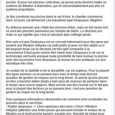
piscine. Et pour les piscines collectives, je pense qu'ils doivent mettre un
système de filtration à diatomées, qui ne doit probablement pas etre un
système propriétaire.
Je fais construire ma piscine dans le val d'oise, le chantier commence
dans 10 jours. j'ai démarché Les industriels type Desjoyaux, Magiline.
Au début je pensais que c'était des piscines béton, mais en fait j'avais tort,
ce sont des piscines panneaux pvc remplis de béton. La structure pvc
reste ce qui signifie que c'est un structure type coffrage perdu.
Mon avis est que Desjoyaux est un concept interessant pour des gens qui
veulent une filtration intégrée car petit jardin et avec sol très stable ou il
fait toujours beau car la structure est très light comparée à la
concurrence.Il faut aussi vouloir être marié avec Desjoyaux à vie car la
technologie verrouille presque toute possibilité de faire évoluer la piscine
avec des accesoires hors desjoyaux.Je trouve les prix pratiqués sur leur
eboutique très cher...
Je voulais de la stabilité et de la durabilité, car sol argileux. Pour la plupart
des types piscines ca se passera bien avec le temps mais tout est
question de gestion de risques sur le long terme. Je pense qu'une piscine
en bloc à bancher béton (tradi) a bien plus de chances de perdurer dans
le temps sans soucis majeurs. Mais encore une fois j'insiste sur le fait que
pour la plupart des technos ça se passera bien, c'est une question de
gestion du risque sur le long terme.
Voici quelques informations structurelles de comment sont construites les
piscines dans le val d'oise
- Radier desjoyaux -> 10cm epaisseur des murs->15cm->filtration
intégrée (attention aux fortes pluies qui peuvent inonder le moteur de la
filtration ou le bruit proche bassin), escalier pvc, 8mcube de beton pour