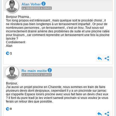
Alan Voher
Le 06/06/2020 à 10h01
Bonjour Pharma ,
Ton long propos est intéressant , mais quelque soit le procédé choisi , il
ne résistera pas bien longtemps à un terrassement imparfait . Or pour de
nombreuses personnes , un terrassement , c'est un trou .Tout sous-sol
incorrectement drainé amène des problèmes de suite et une piscine ratée
pour toujours , car comment reprendre un terrassement une fois la piscine
lancée ?
Cordialement
Alan
1
Ro main moite
Le 06/06/2020 à 18h22
Bonjour,
J'ai aussi un projet piscine en Charente, nous sommes en train de faire
plusieurs devis dont desjoyaux, cependant il y a un pisciniste sur jarnac
qui s'appelle Espace loisirs piscine avez vous fait faire un devis chez eux
? Il font du pure tradi je les voient samedi prochain si vous voulez je vous
ferais un retour des que possible.
0