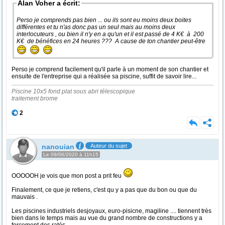
Alan Voher a écrit:
Perso je comprends pas bien ... ou ils sont eu moins deux boites
différentes et tu n'as donc pas un seul mais au moins deux
interlocuteurs , ou bien il n'y en a qu'un et il est passé de 4 K€ à 200
K€ de bénéfices en 24 heures ??? A cause de ton chantier peut-être
Perso je comprend facilement qu'il parle à un moment de son chantier et
ensuite de l'entreprise qui a réalisée sa piscine, suffit de savoir lire...
Piscine 10x5 fond plat sous abri télescopique
traitement brome
2
nanouian
Auteur du sujet
Le 09/06/2020 à 11h15
OOOOOH je vois que mon post a prit feu
Finalement, ce que je retiens, c'est qu y a pas que du bon ou que du
mauvais .
Les piscines industriels desjoyaux, euro-pisicne, magiline .... tiennent très
bien dans le temps mais au vue du grand nombre de constructions y a