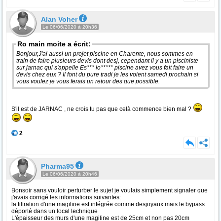
Alan Voher
Le 06/06/2020 à 20h36
Ro main moite a écrit:
Bonjour,J'ai aussi un projet piscine en Charente, nous sommes en
train de faire plusieurs devis dont desj, cependant il y a un pisciniste
sur jarnac qui s'appelle Es*** lo***** piscine avez vous fait faire un
devis chez eux ? Il font du pure tradi je les voient samedi prochain si
vous voulez je vous ferais un retour des que possible.
S'il est de JARNAC , ne crois tu pas que celà commence bien mal ?
2
Pharma95
Le 06/06/2020 à 20h46
Bonsoir sans vouloir perturber le sujet je voulais simplement signaler que
j'avais corrigé les informations suivantes:
la filtration d'une magiline est intégrée comme desjoyaux mais le bypass
déporté dans un local technique
L'épaisseur des murs d'une magiline est de 25cm et non pas 20cm