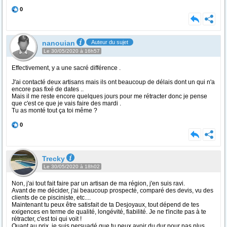
0
nanouian
Auteur du sujet
Le 30/05/2020 à 16h57
Effectivement, y a une sacré différence .
J'ai contacté deux artisans mais ils ont beaucoup de délais dont un qui n'a
encore pas fixé de dates ..
Mais il me reste encore quelques jours pour me rétracter donc je pense
que c'est ce que je vais faire des mardi .
Tu as monté tout ça toi même ?
0
Trecky
Le 30/05/2020 à 18h02
Non, j'ai tout fait faire par un artisan de ma région, j'en suis ravi.
Avant de me décider, j'ai beaucoup prospecté, comparé des devis, vu des
clients de ce pisciniste, etc....
Maintenant tu peux être satisfait de ta Desjoyaux, tout dépend de tes
exigences en terme de qualité, longévité, fiabilité. Je ne t'incite pas à te
rétracter, c'est toi qui voit !
Quant au prix, je suis persuadé que tu peux avoir du dur pour pas plus