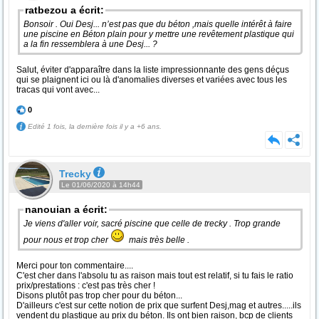
ratbezou a écrit:
Bonsoir . Oui Desj... n’est pas que du béton ,mais quelle intérêt à faire
une piscine en Béton plain pour y mettre une revêtement plastique qui
a la fin ressemblera à une Desj... ?
Salut, éviter d'apparaître dans la liste impressionnante des gens déçus
qui se plaignent ici ou là d'anomalies diverses et variées avec tous les
tracas qui vont avec...
0
Edité 1 fois, la dernière fois il y a +6 ans.
Trecky
Le 01/06/2020 à 14h44
nanouian a écrit:
Je viens d'aller voir, sacré piscine que celle de trecky . Trop grande
pour nous et trop cher
mais très belle .
Merci pour ton commentaire....
C'est cher dans l'absolu tu as raison mais tout est relatif, si tu fais le ratio
prix/prestations : c'est pas très cher !
Disons plutôt pas trop cher pour du béton...
D'ailleurs c'est sur cette notion de prix que surfent Desj,mag et autres.....ils
vendent du plastique au prix du béton. Ils ont bien raison, bcp de clients