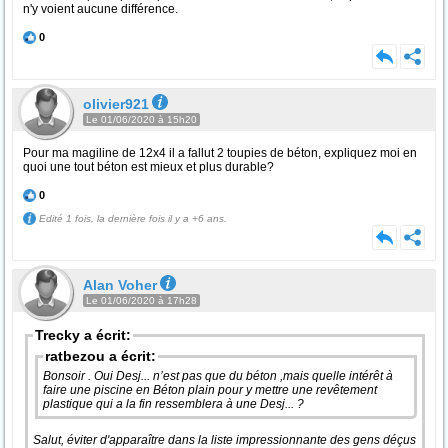
n'y voient aucune différence.
0
olivier921
Le 01/06/2020 à 15h20
Pour ma magiline de 12x4 il a fallut 2 toupies de béton, expliquez moi en
quoi une tout béton est mieux et plus durable?
0
Edité 1 fois, la dernière fois il y a +6 ans.
Alan Voher
Le 01/06/2020 à 17h28
Trecky a écrit:
ratbezou a écrit:
Bonsoir . Oui Desj... n’est pas que du béton ,mais quelle intérêt à
faire une piscine en Béton plain pour y mettre une revêtement
plastique qui a la fin ressemblera à une Desj... ?
Salut, éviter d'apparaître dans la liste impressionnante des gens déçus