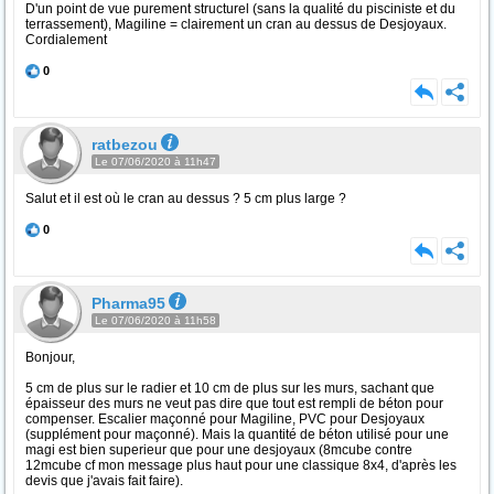
D'un point de vue purement structurel (sans la qualité du pisciniste et du
terrassement), Magiline = clairement un cran au dessus de Desjoyaux.
Cordialement
0
ratbezou
Le 07/06/2020 à 11h47
Salut et il est où le cran au dessus ? 5 cm plus large ?
0
Pharma95
Le 07/06/2020 à 11h58
Bonjour,
5 cm de plus sur le radier et 10 cm de plus sur les murs, sachant que
épaisseur des murs ne veut pas dire que tout est rempli de béton pour
compenser. Escalier maçonné pour Magiline, PVC pour Desjoyaux
(supplément pour maçonné). Mais la quantité de béton utilisé pour une
magi est bien superieur que pour une desjoyaux (8mcube contre
12mcube cf mon message plus haut pour une classique 8x4, d'après les
devis que j'avais fait faire).