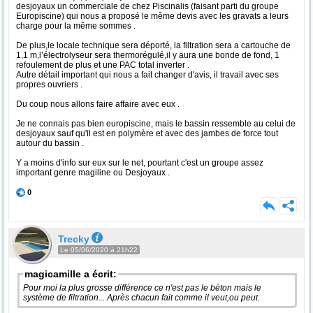
desjoyaux un commerciale de chez Piscinalis (faisant parti du groupe
Europiscine) qui nous a proposé le même devis avec les gravats a leurs
charge pour la même sommes .
De plus,le locale technique sera déporté, la filtration sera a cartouche de
1,1 m,l’électrolyseur sera thermorégulé,il y aura une bonde de fond, 1
refoulement de plus et une PAC total inverter .
Autre détail important qui nous a fait changer d'avis, il travail avec ses
propres ouvriers .
Du coup nous allons faire affaire avec eux .
Je ne connais pas bien europiscine, mais le bassin ressemble au celui de
desjoyaux sauf qu'il est en polymère et avec des jambes de force tout
autour du bassin .
Y a moins d'info sur eux sur le net, pourtant c'est un groupe assez
important genre magiline ou Desjoyaux .
0
Trecky
Le 05/06/2020 à 21h22
magicamille a écrit:
Pour moi la plus grosse différence ce n'est pas le béton mais le
système de filtration... Après chacun fait comme il veut,ou peut.