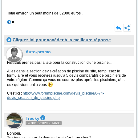
Total environ un peut moins de 32000 euros .
0
Cliquez ici pour accéder à la meilleure réponse
Auto-promo
Ne vous prenez pas la tête pour la construction d'une piscine...
Allez dans la section devis création de piscine du site, remplissez le
formulaire et vous recevrez jusqu'à 5 devis comparatifs de pisciniers de
votre région. Comme ça vous ne courrez plus après les pisciniers, c'est
eux qui viennent à vous
C'est ici :
http://www.forumpiscine.com/devis_piscine/0-74-
devis_creation_de_piscine.php
Trecky
Le 30/05/2020 à 14h33
Bonjour,
Tu signes et après tu demandes si c'est trop cher ?