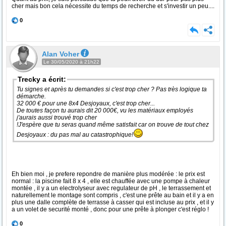
cher mais bon cela nécessite du temps de recherche et s'investir un peu....
0
Alan Voher
Le 30/05/2020 à 21h22
Trecky a écrit:
Tu signes et après tu demandes si c'est trop cher ? Pas très logique ta
démarche.
32 000 € pour une 8x4 Desjoyaux, c'est trop cher...
De toutes façon tu aurais dit 20 000€, vu les matériaux employés
j'aurais aussi trouvé trop cher
!J'espère que tu seras quand même satisfait car on trouve de tout chez
Desjoyaux : du pas mal au catastrophique!
Eh bien moi , je prefere repondre de manière plus modérée : le prix est
normal : la piscine fait 8 x 4 , elle est chauffée avec une pompe à chaleur
montée , il y a un electrolyseur avec regulateur de pH , le terrassement et
naturellement le montage sont compris , c'est une prête au bain et il y a en
plus une dalle complète de terrasse à casser qui est incluse au prix , et il y
a un volet de securité monté , donc pour une prête à plonger c'est réglo !
0