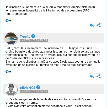
Je n'inclus aucunement la qualité ou la renommée du pisciniste ni du
terrassement,ni la qualité de la filtration ou des accessoires (PAC,
regul,domotique…)
0
Trecky
Le 07/06/2020 à 15h59
Salut, j'écoutais récemment une interview de JL Desjoyaux sur une
chaîne boursière destinée aux investisseurs, ce monsieur se targuait que
l'entreprise faisait une marge d'environ 40% sur chaque piscine vendue et
de l'ordre de 60% sur les accessoires....
Sachant que le client est marié à vie avec Desjoyaux pour une éventuelle
évolution de sa piscine ou remise en état, il y a de quoi s'interroger !
0
olivier921
Le 08/06/2020 à 00h03
Si c'est la marge brut de la vente des kits aux franchisés il n'y a rien de
choquant, c est la norme.
A vote avis votre artisant en marge net grace a vous il c est dégagé