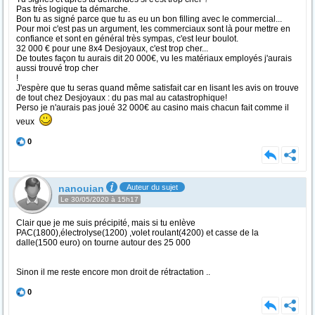
Pas très logique ta démarche.
Bon tu as signé parce que tu as eu un bon filling avec le commercial...
Pour moi c'est pas un argument, les commerciaux sont là pour mettre en
confiance et sont en général très sympas, c'est leur boulot.
32 000 € pour une 8x4 Desjoyaux, c'est trop cher...
De toutes façon tu aurais dit 20 000€, vu les matériaux employés j'aurais
aussi trouvé trop cher
!
J'espère que tu seras quand même satisfait car en lisant les avis on trouve
de tout chez Desjoyaux : du pas mal au catastrophique!
Perso je n'aurais pas joué 32 000€ au casino mais chacun fait comme il
veux
0
nanouian
Auteur du sujet
Le 30/05/2020 à 15h17
Clair que je me suis précipité, mais si tu enlève
PAC(1800),électrolyse(1200) ,volet roulant(4200) et casse de la
dalle(1500 euro) on tourne autour des 25 000
Sinon il me reste encore mon droit de rétractation ..
0