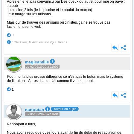
Après en effet pas convaincu par Desjoyeux ou autre, pour moi on paye :
.la pub
.la piscine 2 fois (le kit piscine et le boulot du maçon)
.leur marge sur les artisans..
Mais dur de trouver des artisans piscinistes, ça ne se trouve pas
facilement sur le web
0
Edité 1 fois, la dernière fois il y a +6 ans.
magicamille
Le 02/06/2020 à 11h05
Pour moi la plus grosse différence ce n'est pas le béton mais le système
de filtration... Après chacun fait comme il veut,ou peut.
1
nanouian
Auteur du sujet
Le 05/06/2020 à 11h31
Rebonjour a tous,
Nous avons reçu,quelques jours avant la fin du délai de rétractation de