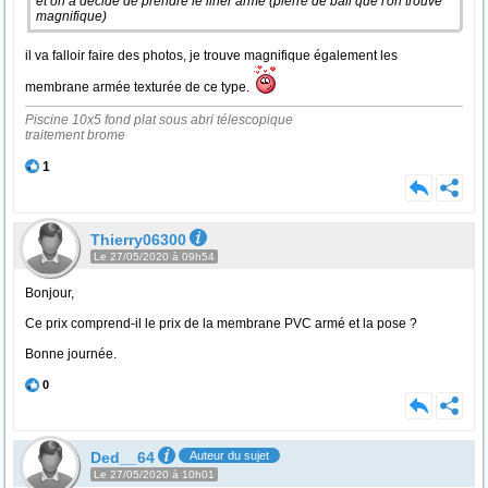
et on a décidé de prendre le liner armé (pierre de bali que l'on trouve
magnifique)
il va falloir faire des photos, je trouve magnifique également les
membrane armée texturée de ce type.
Piscine 10x5 fond plat sous abri télescopique
traitement brome
1
Thierry06300
Le 27/05/2020 à 09h54
Bonjour,
Ce prix comprend-il le prix de la membrane PVC armé et la pose ?
Bonne journée.
0
Ded__64
Auteur du sujet
Le 27/05/2020 à 10h01