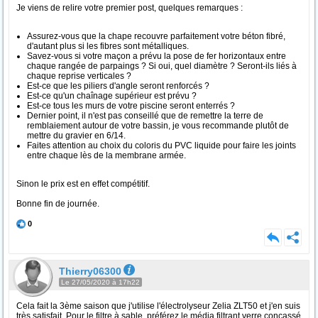
Je viens de relire votre premier post, quelques remarques :
Assurez-vous que la chape recouvre parfaitement votre béton fibré,
d'autant plus si les fibres sont métalliques.
Savez-vous si votre maçon a prévu la pose de fer horizontaux entre
chaque rangée de parpaings ? Si oui, quel diamètre ? Seront-ils liés à
chaque reprise verticales ?
Est-ce que les piliers d'angle seront renforcés ?
Est-ce qu'un chaînage supérieur est prévu ?
Est-ce tous les murs de votre piscine seront enterrés ?
Dernier point, il n'est pas conseillé que de remettre la terre de
remblaiement autour de votre bassin, je vous recommande plutôt de
mettre du gravier en 6/14.
Faites attention au choix du coloris du PVC liquide pour faire les joints
entre chaque lès de la membrane armée.
Sinon le prix est en effet compétitif.
Bonne fin de journée.
0
Thierry06300
Le 27/05/2020 à 17h22
Cela fait la 3ème saison que j'utilise l'électrolyseur Zelia ZLT50 et j'en suis
très satisfait. Pour le filtre à sable, préférez le média filtrant verre concassé