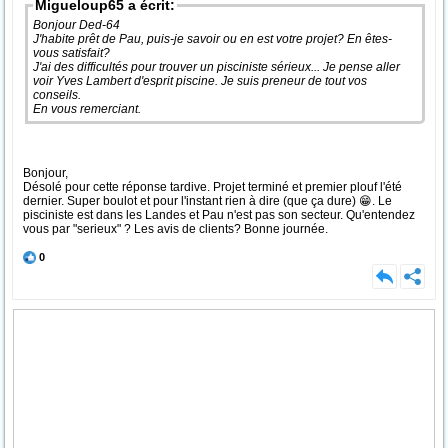
Migueloup65 a écrit:
Bonjour Ded-64
J'habite prêt de Pau, puis-je savoir ou en est votre projet? En êtes-
vous satisfait?
J'ai des difficultés pour trouver un pisciniste sérieux... Je pense aller
voir Yves Lambert d'esprit piscine. Je suis preneur de tout vos
conseils.
En vous remerciant.
Bonjour,
Désolé pour cette réponse tardive. Projet terminé et premier plouf l'été
dernier. Super boulot et pour l'instant rien à dire (que ça dure) 😁. Le
pisciniste est dans les Landes et Pau n'est pas son secteur. Qu'entendez
vous par "serieux" ? Les avis de clients? Bonne journée.
0