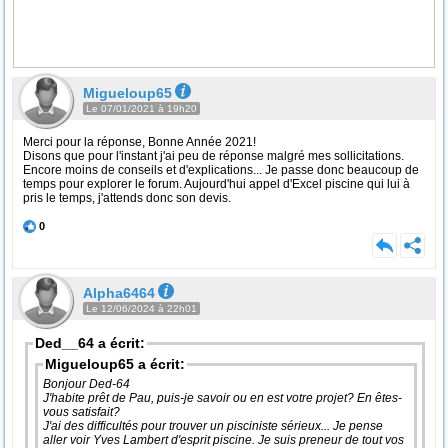
Migueloup65
Le 07/01/2021 à 19h20
Merci pour la réponse, Bonne Année 2021!
Disons que pour l'instant j'ai peu de réponse malgré mes sollicitations.
Encore moins de conseils et d'explications... Je passe donc beaucoup de
temps pour explorer le forum. Aujourd'hui appel d'Excel piscine qui lui à
pris le temps, j'attends donc son devis.
0
Alpha6464
Le 12/06/2024 à 22h01
Ded__64 a écrit:
Migueloup65 a écrit:
Bonjour Ded-64
J'habite prêt de Pau, puis-je savoir ou en est votre projet? En êtes-
vous satisfait?
J'ai des difficultés pour trouver un pisciniste sérieux... Je pense
aller voir Yves Lambert d'esprit piscine. Je suis preneur de tout vos