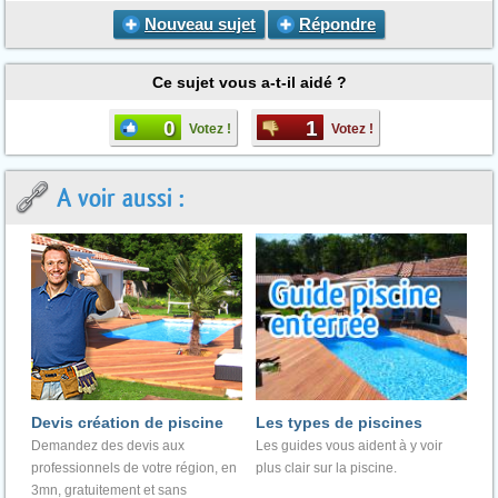
Nouveau sujet
Répondre
Ce sujet vous a-t-il aidé ?
0
1
Votez !
Votez !
A voir aussi :
Devis création de piscine
Les types de piscines
Demandez des devis aux
Les guides vous aident à y voir
professionnels de votre région, en
plus clair sur la piscine.
3mn, gratuitement et sans