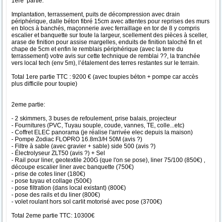
1ere partie:
Implantation, terrassement, puits de décompression avec drain
périphérique, dalle béton fibré 15cm avec attentes pour reprises des murs
en blocs à banchés, maçonnerie avec ferraillage en tor de 8 y compris
escalier et banquette sur toute la largeur, scellement des pièces à sceller,
arase de finition pour assise margelles, enduits de finition taloché fin et
chape de 5cm et enfin le remblais périphérique (avec la terre du
terrassement) votre avis sur cette technique de remblai ??, la tranchée
vers local tech (env 5m), l’étalement des terres restantes sur le terrain.
Total 1ere partie TTC : 9200 € (avec toupies béton + pompe car accès
plus difficile pour toupie)
2eme partie:
- 2 skimmers, 3 buses de refoulement, prise balais, projecteur
- Fournitures (PVC, Tuyau souple, coude, vannes, TE, colle...etc)
- Coffret ELEC panorama (je réalise l'arrivée elec depuis la maison)
- Pompe Zodiac FLOPRO 16.8m3/H 50M (avis ?)
- Filtre à sable (avec gravier + sable) side 500 (avis ?)
- Électrolyseur ZLT50 (avis ?) + Sel
- Rail pour liner, geotextile 200G (que l'on se pose), liner 75/100 (850€) ,
découpe escalier liner avec banquette (750€)
- prise de cotes liner (180€)
- pose tuyau et collage (500€)
- pose filtration (dans local existant) (800€)
- pose des rails et du liner (800€)
- volet roulant hors sol carlit motorisé avec pose (3700€)
Total 2eme partie TTC: 10300€