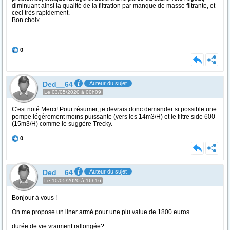
diminuant ainsi la qualité de la filtration par manque de masse filtrante, et
ceci très rapidement.
Bon choix.
0
Ded__64
Auteur du sujet
Le 03/05/2020 à 00h09
C'est noté Merci! Pour résumer, je devrais donc demander si possible une
pompe légèrement moins puissante (vers les 14m3/H) et le filtre side 600
(15m3/H) comme le suggère Trecky.
0
Ded__64
Auteur du sujet
Le 10/05/2020 à 16h16
Bonjour à vous !
On me propose un liner armé pour une plu value de 1800 euros.
durée de vie vraiment rallongée?