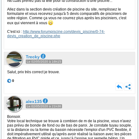
Ne vous prenez pas la tête pour la construction d'une piscine...
Allez dans la section devis création de piscine du site, remplissez le
formulaire et vous recevrez jusqu'à 5 devis comparatifs de pisciniers de
votre région. Comme ça vous ne courrez plus après les pisciniers, c'est
eux qui viennent à vous
C'est ici :
http://www.forumpiscine.com/devis_piscine/0-74-
devis_creation_de_piscine.php
Trecky
Le 02/05/2020 à 16h15
Salut, prix très correct je trouve.
0
alex135
Le 02/05/2020 à 21h36
Bonsoir.
Votre local technique se trouve à combien de m de la piscine, vous n'avez
pas prévu de bonde de fond ou de bas de paroi. Je constate tuyau souple,
si la distance ou la forme du bassin nécessite l'emploi d'un PVC flexible, il
doit impérativement utilisé qu'après avoir réalisé la liaison avec les pièces
de filtration en PVC rigide et ce, jusqu’à l'assise sur semelle béton. Un