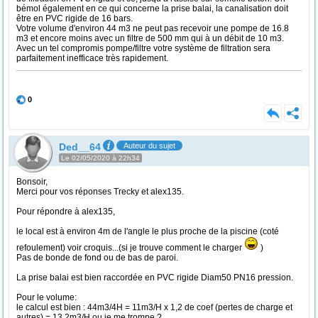
bémol également en ce qui concerne la prise balai, la canalisation doit
être en PVC rigide de 16 bars.
Votre volume d'environ 44 m3 ne peut pas recevoir une pompe de 16.8
m3 et encore moins avec un filtre de 500 mm qui à un débit de 10 m3.
Avec un tel compromis pompe/filtre votre système de filtration sera
parfaitement inefficace très rapidement.
0
Ded__64
Auteur du sujet
Le 02/05/2020 à 22h34
Bonsoir,
Merci pour vos réponses Trecky et alex135.
Pour répondre à alex135,
le local est à environ 4m de l'angle le plus proche de la piscine (coté
refoulement) voir croquis...(si je trouve comment le charger
)
Pas de bonde de fond ou de bas de paroi.
La prise balai est bien raccordée en PVC rigide Diam50 PN16 pression.
Pour le volume:
le calcul est bien : 44m3/4H = 11m3/H x 1,2 de coef (pertes de charge et
autres) = 13,2m3/H ou je me trompe ?