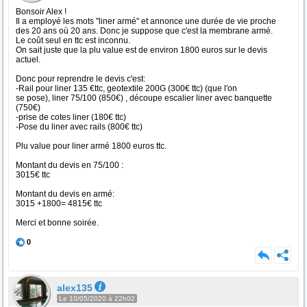
Bonsoir Alex !
Il a employé les mots "liner armé" et annonce une durée de vie proche
des 20 ans où 20 ans. Donc je suppose que c'est la membrane armé.
Le coût seul en ttc est inconnu.
On sait juste que la plu value est de environ 1800 euros sur le devis
actuel.
Donc pour reprendre le devis c'est:
-Rail pour liner 135 €ttc, geotextile 200G (300€ ttc) (que l'on
se pose), liner 75/100 (850€) , découpe escalier liner avec banquette
(750€)
-prise de cotes liner (180€ ttc)
-Pose du liner avec rails (800€ ttc)
Plu value pour liner armé 1800 euros ttc.
Montant du devis en 75/100 :
3015€ ttc
Montant du devis en armé:
3015 +1800= 4815€ ttc
Merci et bonne soirée.
0
alex135
Le 10/05/2020 à 22h02