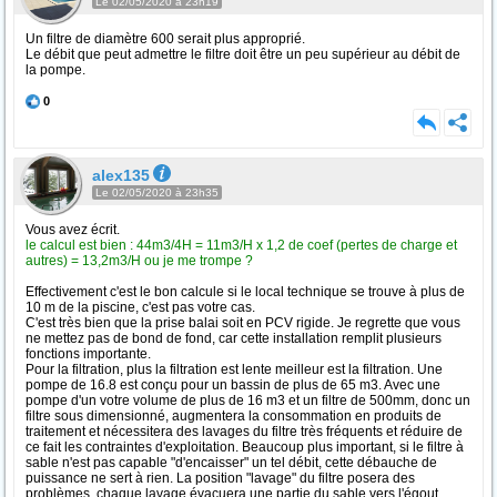
Le 02/05/2020 à 23h19
Un filtre de diamètre 600 serait plus approprié.
Le débit que peut admettre le filtre doit être un peu supérieur au débit de
la pompe.
0
alex135
Le 02/05/2020 à 23h35
Vous avez écrit.
le calcul est bien : 44m3/4H = 11m3/H x 1,2 de coef (pertes de charge et
autres) = 13,2m3/H ou je me trompe ?
Effectivement c'est le bon calcule si le local technique se trouve à plus de
10 m de la piscine, c'est pas votre cas.
C'est très bien que la prise balai soit en PCV rigide. Je regrette que vous
ne mettez pas de bond de fond, car cette installation remplit plusieurs
fonctions importante.
Pour la filtration, plus la filtration est lente meilleur est la filtration. Une
pompe de 16.8 est conçu pour un bassin de plus de 65 m3. Avec une
pompe d'un votre volume de plus de 16 m3 et un filtre de 500mm, donc un
filtre sous dimensionné, augmentera la consommation en produits de
traitement et nécessitera des lavages du filtre très fréquents et réduire de
ce fait les contraintes d'exploitation. Beaucoup plus important, si le filtre à
sable n'est pas capable "d'encaisser" un tel débit, cette débauche de
puissance ne sert à rien. La position "lavage" du filtre posera des
problèmes, chaque lavage évacuera une partie du sable vers l'égout,