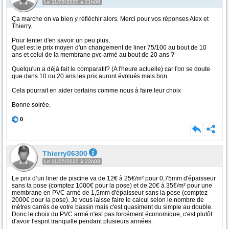
Le 11/05/2020 à 21h08
Ça marche on va bien y réfléchir alors. Merci pour vos réponses Alex et
Thierry.
Pour tenter d'en savoir un peu plus,
Quel est le prix moyen d'un changement de liner 75/100 au bout de 10
ans et celui de la membrane pvc armé au bout de 20 ans ?
Quelqu'un a déjà fait le comparatif? (A l'heure actuelle) car l'on se doute
que dans 10 ou 20 ans les prix auront évolués mais bon.
Cela pourrait en aider certains comme nous à faire leur choix
Bonne soirée.
0
Thierry06300
Le 11/05/2020 à 22h03
Le prix d’un liner de piscine va de 12€ à 25€/m² pour 0,75mm d'épaisseur
sans la pose (comptez 1000€ pour la pose) et de 20€ à 35€/m² pour une
membrane en PVC armé de 1,5mm d'épaisseur sans la pose (comptez
2000€ pour la pose). Je vous laisse faire le calcul selon le nombre de
mètres carrés de votre bassin mais c'est quasiment du simple au double.
Donc le choix du PVC armé n'est pas forcément économique, c'est plutôt
d'avoir l'esprit tranquille pendant plusieurs années.