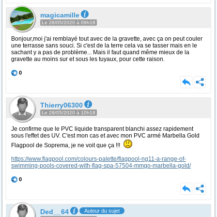
magicamille
Le 28/05/2020 à 09h18
Bonjour,moi j'ai remblayé tout avec de la gravette, avec ça on peut couler
une terrasse sans souci. Si c'est de la terre cela va se tasser mais en le
sachant y a pas de problème... Mais il faut quand même mieux de la
gravette au moins sur et sous les tuyaux, pour cette raison.
0
Thierry06300
Le 28/05/2020 à 10h18
Je confirme que le PVC liquide transparent blanchi assez rapidement
sous l'effet des UV. C'est mon cas et avec mon PVC armé Marbella Gold
Flagpool de Soprema, je ne voit que ça !!!
https://www.flagpool.com/colours-palette/flagpool-ng11-a-range-of-
swimming-pools-covered-with-flag-spa-57504-mmgo-marbella-gold/
0
Ded__64
Auteur du sujet