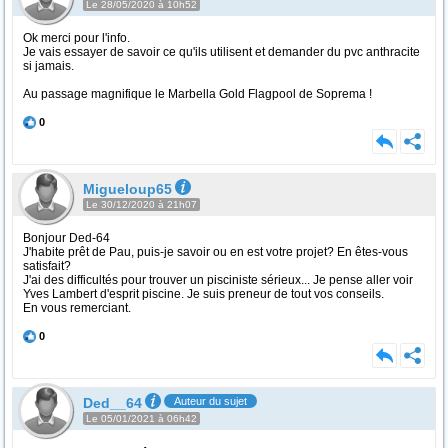
Le 28/05/2020 à 10h52
Ok merci pour l'info.
Je vais essayer de savoir ce qu'ils utilisent et demander du pvc anthracite
si jamais.
Au passage magnifique le Marbella Gold Flagpool de Soprema !
0
Migueloup65
Le 30/12/2020 à 21h07
Bonjour Ded-64
J'habite prêt de Pau, puis-je savoir ou en est votre projet? En êtes-vous
satisfait?
J'ai des difficultés pour trouver un pisciniste sérieux... Je pense aller voir
Yves Lambert d'esprit piscine. Je suis preneur de tout vos conseils.
En vous remerciant.
0
Ded__64
Auteur du sujet
Le 05/01/2021 à 06h42