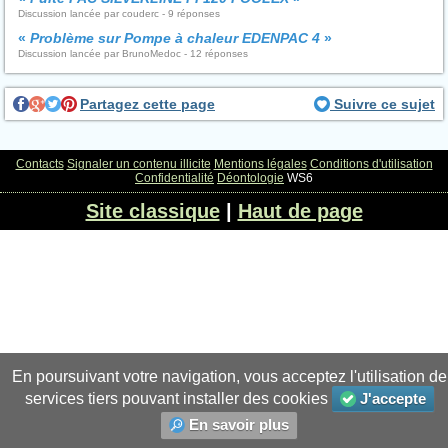
Discussion lancée par couderc - 9 réponses
«
Problème sur Pompe à chaleur EDENPAC 4
»
Discussion lancée par BrunoMedoc - 12 réponses
Partagez cette page
Suivre ce sujet
Contacts
Signaler un contenu illicite
Mentions légales
Conditions d'utilisation
Confidentialité
Déontologie
WS6
Site classique
|
Haut de page
En poursuivant votre navigation, vous acceptez l'utilisation de
services tiers pouvant installer des cookies
J'accepte
En savoir plus