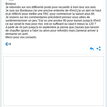
Bonjour,
Je rebondis sur vos différents posts pour recueillir à mon tour vos avis:
Je suis sur Bordeaux j'ai une piscine enterrée de 45m3,j'ai un abri mi haut
et je réfléchi pour mettre une PAC pour commencer la saison plus tôt.
Je reviens sur les commentaires précèdent pensez vous utiles de
surdimensionner un peu ?j'ai vu une poolex 90 pour bassin jusqu'à 45m3
ce qui serait le max pour moi. est-ce suffisant ou vaut-il mieux la 120 ?
A partir de mi juin jusqu'à mi septembre je pense que j'aurais pas besoin
de chauffer (grace a l'abri ou alors pour refroidir) mais j'aimerai arriver à
demarrer en avril.
Merci pour vos conseils.
0