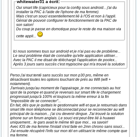
whitewater31 a écrit:
Oui smart life (capricieux pour la config sous android... j'ai du
installer la PAC à l'aide de l'iphone de ma femme).
Mais c'est un souci essentiellement lié à l'OS et non à l'appli.
Génial de pouvoir configurer le fonctionnement de la PAC de
son salon!
Du coup je passe en domotique pour le reste de ma maison via
cette appli...
Ici nous sommes tous sur android et je n'ai pas eu de problème...
Le seul problème était de connaître qu'elle application utiliser...
Avec la PAC il me disait de téléchargé l'application de poolex...
Après 3 jours sans succès c'est mypiscine qui m'a trouvé la solution
Perso j'ai tout tenté sans succès sur mon p30 pro, même en
désactivant toutes les options touchant de prés au Wifi (wifi +
notamment).
J'arrivais jusqu'au moment de l'appairage, je me connectais au hot
spot de la pompe et quand je revenais sur smart life le chargement
progressait jusqu'à 100% et toujours la même erreur à la fin
"impossible de se connecter"...
En fait, dés que je quittais le gestionnaire wifi et que je retournais dans
smart life mon téléphone se déconnectait pour se reconnecter au wifi
principal de la maison... j'ai cru devenir dingue. J'ai trouvé la solution
iphone sur un forum anglais. Le souci est peut être lié à huawei
uniquement... le gars avait le même tél que moi... va savoir!
Avec IOS de ma femme l'install s'est faite en 2mn chrono sans souci...
J'ai ensuite récupéré l'info sur mon tél en utilisant le même compte que
ma femme.