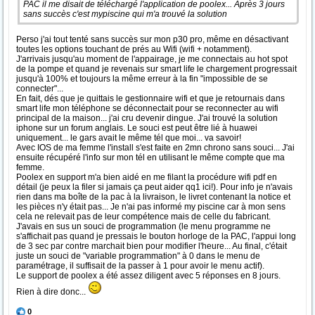
PAC il me disait de téléchargé l'application de poolex... Après 3 jours
sans succès c'est mypiscine qui m'a trouvé la solution
Perso j'ai tout tenté sans succès sur mon p30 pro, même en désactivant
toutes les options touchant de prés au Wifi (wifi + notamment).
J'arrivais jusqu'au moment de l'appairage, je me connectais au hot spot
de la pompe et quand je revenais sur smart life le chargement progressait
jusqu'à 100% et toujours la même erreur à la fin "impossible de se
connecter"...
En fait, dés que je quittais le gestionnaire wifi et que je retournais dans
smart life mon téléphone se déconnectait pour se reconnecter au wifi
principal de la maison... j'ai cru devenir dingue. J'ai trouvé la solution
iphone sur un forum anglais. Le souci est peut être lié à huawei
uniquement... le gars avait le même tél que moi... va savoir!
Avec IOS de ma femme l'install s'est faite en 2mn chrono sans souci... J'ai
ensuite récupéré l'info sur mon tél en utilisant le même compte que ma
femme.
Poolex en support m'a bien aidé en me filant la procédure wifi pdf en
détail (je peux la filer si jamais ça peut aider qq1 ici!). Pour info je n'avais
rien dans ma boîte de la pac à la livraison, le livret contenant la notice et
les pièces n'y était pas... Je n'ai pas informé my piscine car à mon sens
cela ne relevait pas de leur compétence mais de celle du fabricant.
J'avais en sus un souci de programmation (le menu programme ne
s'affichait pas quand je pressais le bouton horloge de la PAC, l'appui long
de 3 sec par contre marchait bien pour modifier l'heure... Au final, c'était
juste un souci de "variable programmation" à 0 dans le menu de
paramétrage, il suffisait de la passer à 1 pour avoir le menu actif).
Le support de poolex a été assez diligent avec 5 réponses en 8 jours.
Rien à dire donc...
0