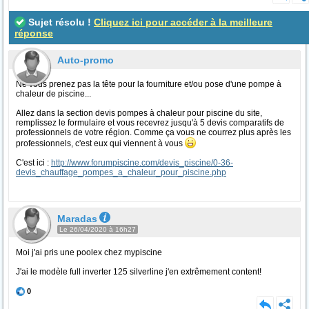
Sujet résolu !
Cliquez ici pour accéder à la meilleure
réponse
Auto-promo
Ne vous prenez pas la tête pour la fourniture et/ou pose d'une pompe à
chaleur de piscine...
Allez dans la section devis pompes à chaleur pour piscine du site,
remplissez le formulaire et vous recevrez jusqu'à 5 devis comparatifs de
professionnels de votre région. Comme ça vous ne courrez plus après les
professionnels, c'est eux qui viennent à vous
C'est ici :
http://www.forumpiscine.com/devis_piscine/0-36-
devis_chauffage_pompes_a_chaleur_pour_piscine.php
Maradas
Le 26/04/2020 à 16h27
Moi j'ai pris une poolex chez mypiscine
J'ai le modèle full inverter 125 silverline j'en extrêmement content!
0