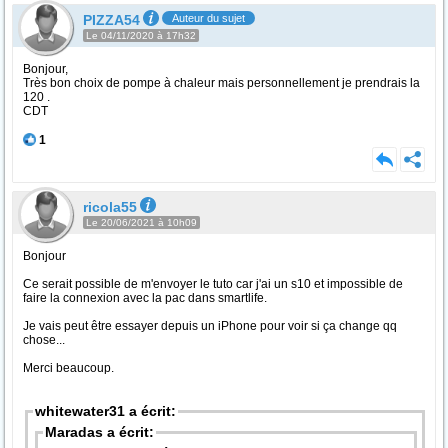
PIZZA54
Auteur du sujet
Le 04/11/2020 à 17h32
Bonjour,
Très bon choix de pompe à chaleur mais personnellement je prendrais la
120 .
CDT
1
ricola55
Le 20/06/2021 à 10h09
Bonjour
Ce serait possible de m'envoyer le tuto car j'ai un s10 et impossible de
faire la connexion avec la pac dans smartlife.
Je vais peut être essayer depuis un iPhone pour voir si ça change qq
chose...
Merci beaucoup.
whitewater31 a écrit:
Maradas a écrit: