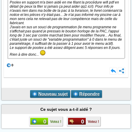
Poolex en support m'a bien aidé en me filant la procédure wifi pdf en
détail (je peux la filer si jamais ça peut aider qq1 ici!). Pour info je
n'avais rien dans ma boîte de la pac à la livraison, le livret contenant la
notice et les pièces n'y était pas... Je n'ai pas informé my piscine car à
mon sens cela ne relevait pas de leur compétence mais de celle du
fabricant.
J'avais en sus un souci de programmation (le menu programme ne
s'affichait pas quand je pressais le bouton horloge de la PAC, l'appui
long de 3 sec par contre marchait bien pour modifier l'heure... Au final,
c'était juste un souci de "variable programmation" à 0 dans le menu de
paramétrage, il suffisait de la passer à 1 pour avoir le menu actif).
Le support de poolex a été assez diligent avec 5 réponses en 8 jours.
Rien à dire donc...
0
Nouveau sujet
Répondre
Ce sujet vous a-t-il aidé ?
0
0
Votez !
Votez !