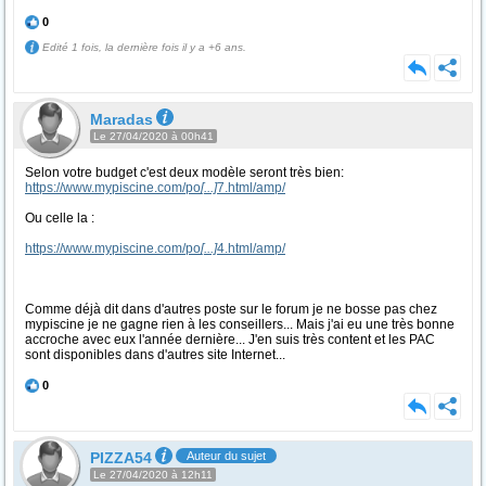
0
Edité 1 fois, la dernière fois il y a +6 ans.
Maradas
Le 27/04/2020 à 00h41
Selon votre budget c'est deux modèle seront très bien:
https://www.mypiscine.com/po
[...]
7.html/amp/
Ou celle la :
https://www.mypiscine.com/po
[...]
4.html/amp/
Comme déjà dit dans d'autres poste sur le forum je ne bosse pas chez
mypiscine je ne gagne rien à les conseillers... Mais j'ai eu une très bonne
accroche avec eux l'année dernière... J'en suis très content et les PAC
sont disponibles dans d'autres site Internet...
0
PIZZA54
Auteur du sujet
Le 27/04/2020 à 12h11