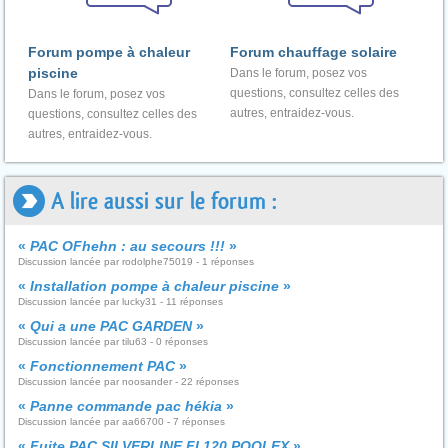
Forum pompe à chaleur
Forum chauffage solaire
piscine
Dans le forum, posez vos
questions, consultez celles des
Dans le forum, posez vos
autres, entraidez-vous.
questions, consultez celles des
autres, entraidez-vous.
A lire aussi sur le forum :
«
PAC OFhehn : au secours !!!
»
Discussion lancée par rodolphe75019 - 1 réponses
«
Installation pompe à chaleur piscine
»
Discussion lancée par lucky31 - 11 réponses
«
Qui a une PAC GARDEN
»
Discussion lancée par tilu63 - 0 réponses
«
Fonctionnement PAC
»
Discussion lancée par noosander - 22 réponses
«
Panne commande pac hékia
»
Discussion lancée par aa66700 - 7 réponses
«
Fuite PAC SILVERLINE FI 120 POOLEX
»