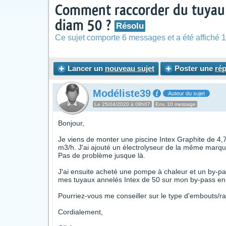
Comment raccorder du tuyau 
diam 50 ?
Résolu
Ce sujet comporte 6 messages et a été affiché 1
Lancer un
nouveau sujet
Poster une
ré
Modéliste39
Auteur du sujet
Le 25/04/2020 à 08h07
Env. 10 message
Bonjour,
Je viens de monter une piscine Intex Graphite de 4,78
m3/h. J'ai ajouté un électrolyseur de la même marq
Pas de problème jusque là.
J'ai ensuite acheté une pompe à chaleur et un by-p
mes tuyaux annelés Intex de 50 sur mon by-pass en P
Pourriez-vous me conseiller sur le type d'embouts/ra
Cordialement,