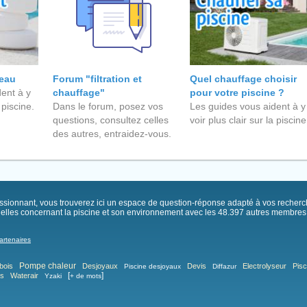
'eau
Forum "filtration et
Quel chauffage choisir
ent à y
chauffage"
pour votre piscine ?
 piscine.
Dans le forum, posez vos
Les guides vous aident à y
questions, consultez celles
voir plus clair sur la piscine
des autres, entraidez-vous.
passionnant, vous trouverez ici un espace de question-réponse adapté à vos recher
elles concernant la piscine et son environnement avec les 48.397 autres membres .
artenaires
Pompe chaleur
bois
Desjoyaux
Devis
Electrolyseur
Pisc
Piscine desjoyaux
Diffazur
[
]
as
Waterair
Yzaki
+ de mots