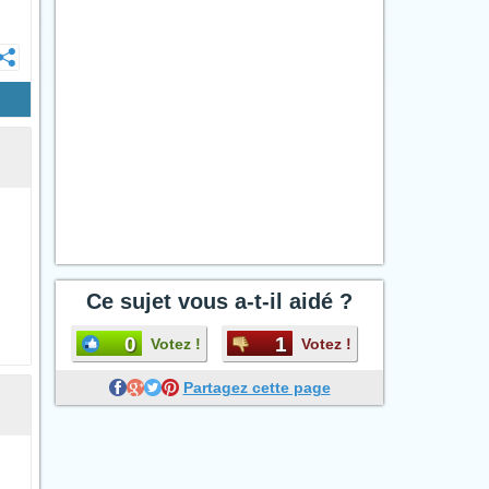
Ce sujet vous a-t-il aidé ?
0
1
Votez !
Votez !
Partagez cette page