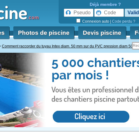
cine
Déjà membre ?
.com
Connexion auto
|
Code perdu ?
es
Photos de piscine
Devis piscine
F
Comment raccorder du tuyau Intex diam. 50 mm sur du PVC pression diam 50 ?