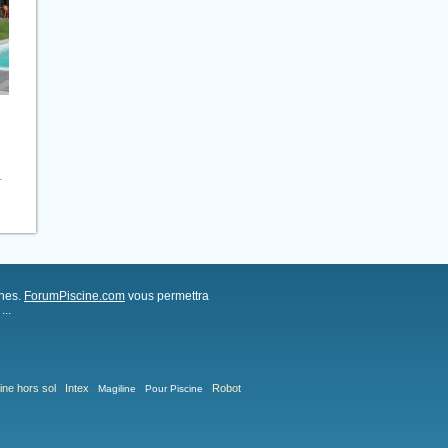
.
ches.
ForumPiscine.com
vous permettra
..
ine hors sol
Intex
Robot
Magiline
Pour Piscine