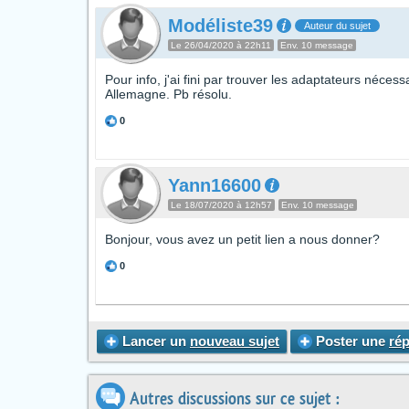
Modéliste39
Auteur du sujet
Le 26/04/2020 à 22h11
Env. 10 message
Pour info, j'ai fini par trouver les adaptateurs néce
Allemagne. Pb résolu.
0
Yann16600
Le 18/07/2020 à 12h57
Env. 10 message
Bonjour, vous avez un petit lien a nous donner?
0
Lancer un
nouveau sujet
Poster une
ré
Autres discussions sur ce sujet :