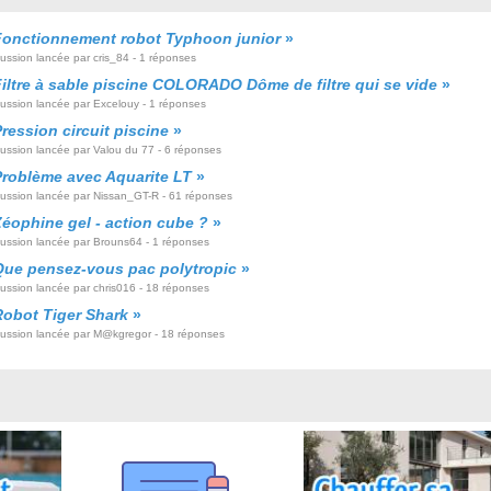
Fonctionnement robot Typhoon junior
»
ussion lancée par cris_84 - 1 réponses
iltre à sable piscine COLORADO Dôme de filtre qui se vide
»
cussion lancée par Excelouy - 1 réponses
ression circuit piscine
»
cussion lancée par Valou du 77 - 6 réponses
Problème avec Aquarite LT
»
cussion lancée par Nissan_GT-R - 61 réponses
Zéophine gel - action cube ?
»
cussion lancée par Brouns64 - 1 réponses
Que pensez-vous pac polytropic
»
cussion lancée par chris016 - 18 réponses
Robot Tiger Shark
»
cussion lancée par M@kgregor - 18 réponses