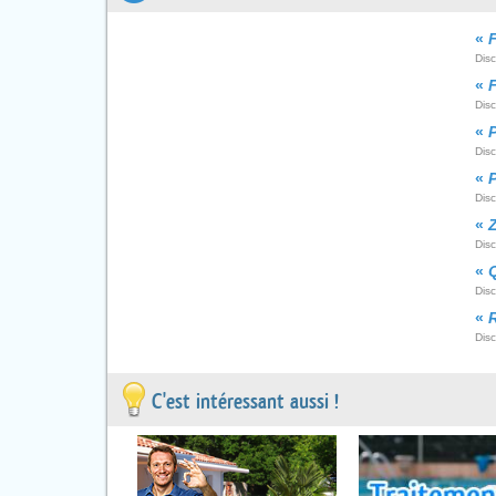
«
Disc
«
F
Dis
«
P
Dis
«
Dis
«
Dis
«
Dis
«
Dis
C'est intéressant aussi !