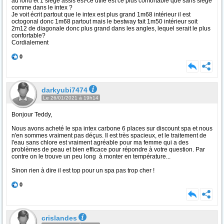
au fond et 1 siège assis est-ce utile est ce plus confortable que sans siège
comme dans le intex ?
Je voit écrit partout que le intex est plus grand 1m68 intérieur il est
octogonal donc 1m68 partout mais le bestway fait 1m50 intérieur soit
2m12 de diagonale donc plus grand dans les angles, lequel serait le plus
confortable?
Cordialement
0
darkyubi7474
Le 26/01/2021 à 19h14
Bonjour Teddy,
Nous avons acheté le spa intex carbone 6 places sur discount spa et nous
n'en sommes vraiment pas déçus. Il est très spacieux, et le traitement de
l'eau sans chlore est vraiment agréable pour ma femme qui a des
problèmes de peau et bien efficace pour répondre à votre question. Par
contre on le trouve un peu long à monter en température...
Sinon rien à dire il est top pour un spa pas trop cher !
0
crislandes