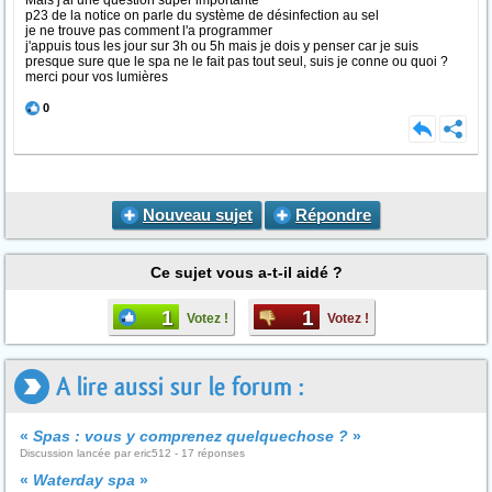
Mais j'ai une question super importante
p23 de la notice on parle du système de désinfection au sel
je ne trouve pas comment l'a programmer
j'appuis tous les jour sur 3h ou 5h mais je dois y penser car je suis
presque sure que le spa ne le fait pas tout seul, suis je conne ou quoi ?
merci pour vos lumières
0
Nouveau sujet
Répondre
Ce sujet vous a-t-il aidé ?
1
1
Votez !
Votez !
A lire aussi sur le forum :
«
Spas : vous y comprenez quelquechose ?
»
Discussion lancée par eric512 - 17 réponses
«
Waterday spa
»