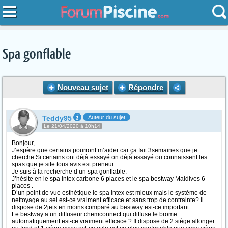
Spa gonflable
Nouveau sujet
Répondre
Teddy95
Auteur du sujet
Le 21/04/2020 à 10h14
Bonjour,
J’espère que certains pourront m’aider car ça fait 3semaines que je
cherche.Si certains ont déjà essayé on déjà essayé ou connaissent les
spas que je site tous avis est preneur.
Je suis à la recherche d’un spa gonflable.
J’hésite en le spa Intex carbone 6 places et le spa bestway Maldives 6
places .
D’un point de vue esthétique le spa intex est mieux mais le système de
nettoyage au sel est-ce vraiment efficace et sans trop de contrainte? Il
dispose de 2jets en moins comparé au bestway est-ce important.
Le bestway a un diffuseur chemconnect qui diffuse le brome
automatiquement est-ce vraiment efficace ? Il dispose de 2 siège allonger