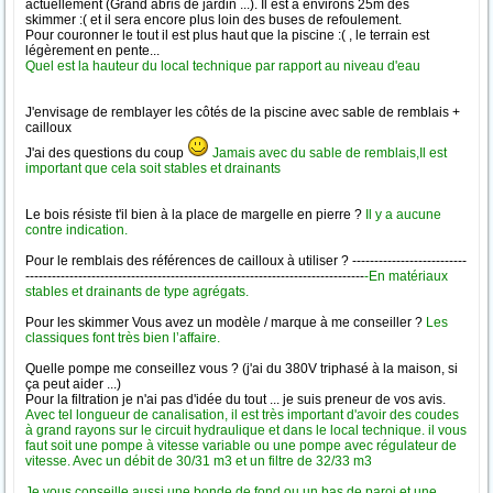
actuellement (Grand abris de jardin ...). Il est à environs 25m des
skimmer :( et il sera encore plus loin des buses de refoulement.
Pour couronner le tout il est plus haut que la piscine :( , le terrain est
légèrement en pente...
Quel est la hauteur du local technique par rapport au niveau d'eau
J'envisage de remblayer les côtés de la piscine avec sable de remblais +
cailloux
J'ai des questions du coup
Jamais avec du sable de remblais,Il est
important que cela soit stables et drainants
Le bois résiste t'il bien à la place de margelle en pierre ?
Il y a aucune
contre indication.
Pour le remblais des références de cailloux à utiliser ? --------------------------
-----------------------------------------------------------------------------
-En matériaux
stables et drainants de type agrégats.
Pour les skimmer Vous avez un modèle / marque à me conseiller ?
Les
classiques font très bien l’affaire.
Quelle pompe me conseillez vous ? (j'ai du 380V triphasé à la maison, si
ça peut aider ...)
Pour la filtration je n'ai pas d'idée du tout ... je suis preneur de vos avis.
Avec tel longueur de canalisation, il est très important d'avoir des coudes
à grand rayons sur le circuit hydraulique et dans le local technique. il vous
faut soit une pompe à vitesse variable ou une pompe avec régulateur de
vitesse. Avec un débit de 30/31 m3 et un filtre de 32/33 m3
Je vous conseille aussi une bonde de fond ou un bas de paroi et une