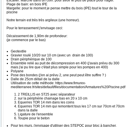
Escalier: Marche dans un coin. pour avoir le plus de place pour nager.
Plage de bain: en bois IPE
Margelle: pour le moment je pense mettre du bois (IPE) tout le tour de la
piscine
Notre terrain est très très argileux (une horreur).
Pour le terrassement j'envisage ceci:
Décaissement de 1,90m de profondeur:
(je commence par le bas)
Geotextile
Gravier roulé 10/20 sur 10 cm (avec un drain de 100)
Drain périphérique de 100
Ensemble relié au puit de décompression en 400 (j'avais prévu du 300
mais j'ai pu lire que c'était plus simple pour les pompes en 400)
Polyane
Pose des bondes (j'en ai prévu 2, une peut peut être suffire ? )
Dalle de 25cm détail de la dalle
Utilisation de cette méthode: https://www.fimurex-
mediterranee.fr/sites/default/files/documentation/Armatures%20Piscine.pdf
2 TREILLIS en ST25 avec séparateur
sur la périphérie chainage bas en 20 x 10 cm
Equerres TOR 14 mm dans les coins
Equerres TOR 14 mm qui remontent tous les 17 cm sur 70cm et 70cm
dans la dalle
Ligature de l'ensemble
Toupie pour le beton
Pour les murs, j'envisage d'utiliser des STEPOC pour bloc à bancher.