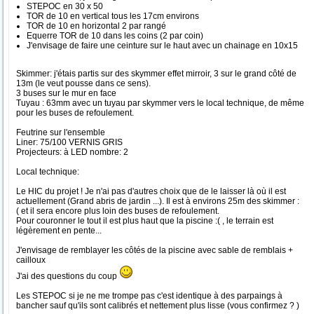
STEPOC en 30 x 50
TOR de 10 en vertical tous les 17cm environs
TOR de 10 en horizontal 2 par rangé
Equerre TOR de 10 dans les coins (2 par coin)
J'envisage de faire une ceinture sur le haut avec un chainage en 10x15
Skimmer: j'étais partis sur des skymmer effet mirroir, 3 sur le grand côté de
13m (le veut pousse dans ce sens).
3 buses sur le mur en face
Tuyau : 63mm avec un tuyau par skymmer vers le local technique, de même
pour les buses de refoulement.
Feutrine sur l'ensemble
Liner: 75/100 VERNIS GRIS
Projecteurs: à LED nombre: 2
Local technique:
Le HIC du projet ! Je n'ai pas d'autres choix que de le laisser là où il est
actuellement (Grand abris de jardin ...). Il est à environs 25m des skimmer :
( et il sera encore plus loin des buses de refoulement.
Pour couronner le tout il est plus haut que la piscine :( , le terrain est
légèrement en pente...
J'envisage de remblayer les côtés de la piscine avec sable de remblais +
cailloux
J'ai des questions du coup
Les STEPOC si je ne me trompe pas c'est identique à des parpaings à
bancher sauf qu'ils sont calibrés et nettement plus lisse (vous confirmez ? )