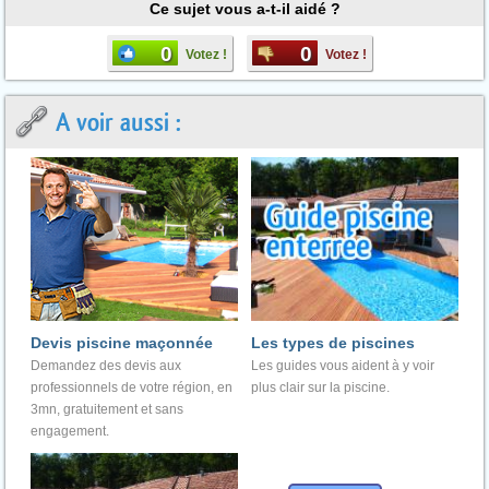
Ce sujet vous a-t-il aidé ?
0
0
Votez !
Votez !
A voir aussi :
Devis piscine maçonnée
Les types de piscines
Demandez des devis aux
Les guides vous aident à y voir
professionnels de votre région, en
plus clair sur la piscine.
3mn, gratuitement et sans
engagement.