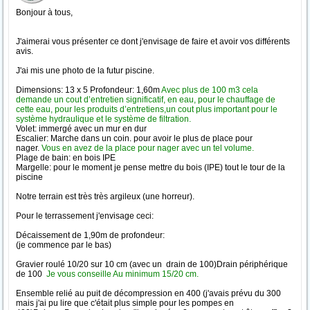
Bonjour à tous,
J'aimerai vous présenter ce dont j'envisage de faire et avoir vos différents
avis.
J'ai mis une photo de la futur piscine.
Dimensions: 13 x 5 Profondeur: 1,60m
Avec plus de 100 m3 cela
demande un cout d’entretien significatif, en eau, pour le chauffage de
cette eau, pour les produits d’entretiens,un cout plus important pour le
système hydraulique et le système de filtration.
Volet: immergé avec un mur en dur
Escalier: Marche dans un coin. pour avoir le plus de place pour
nager.
Vous en avez de la place pour nager avec un tel volume.
Plage de bain: en bois IPE
Margelle: pour le moment je pense mettre du bois (IPE) tout le tour de la
piscine
Notre terrain est très très argileux (une horreur).
Pour le terrassement j'envisage ceci:
Décaissement de 1,90m de profondeur:
(je commence par le bas)
Gravier roulé 10/20 sur 10 cm (avec un drain de 100)Drain périphérique
de 100
Je vous conseille Au minimum 15/20 cm.
Ensemble relié au puit de décompression en 400 (j'avais prévu du 300
mais j'ai pu lire que c'était plus simple pour les pompes en