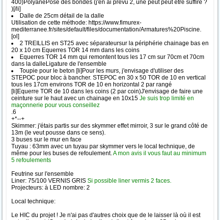
400)PolyanePose des bondes (j'en ai prévu 2, une peut peut être suffire ?
)[/li]
Dalle de 25cm détail de la dalle
Utilisation de cette méthode: https://www.fimurex-
mediterranee.fr/sites/default/files/documentation/Armatures%20Piscine.
[ol]
2 TREILLIS en ST25 avec séparateursur la périphérie chainage bas en
20 x 10 cm Equerres TOR 14 mm dans les coins
Equerres TOR 14 mm qui remontent tous les 17 cm sur 70cm et 70cm
dans la dalleLigature de l'ensemble
Toupie pour le beton [li]Pour les murs, j'envisage d'utiliser des
STEPOC pour bloc à bancher. STEPOC en 30 x 50 TOR de 10 en vertical
tous les 17cm environs TOR de 10 en horizontal 2 par rangé
[li]Equerre TOR de 10 dans les coins (2 par coin)J'envisage de faire une
ceinture sur le haut avec un chainage en 10x15
Je suis trop limité en
maçonnerie pour vous conseillez
.6
+*--+
Skimmer: j'étais partis sur des skymmer effet mirroir, 3 sur le grand côté de
13m (le veut pousse dans ce sens).
3 buses sur le mur en face
Tuyau : 63mm avec un tuyau par skymmer vers le local technique, de
même pour les buses de refoulement.
A mon avis il vous faut au minimum
5 refoulements
Feutrine sur l'ensemble
Liner: 75/100 VERNIS GRIS
Si possible liner vermis 2 faces.
Projecteurs: à LED nombre: 2
Local technique:
Le HIC du projet ! Je n'ai pas d'autres choix que de le laisser là où il est