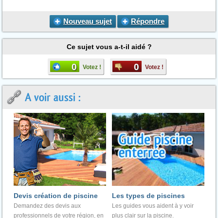
Nouveau sujet
Répondre
Ce sujet vous a-t-il aidé ?
0
0
Votez !
Votez !
A voir aussi :
Devis création de piscine
Les types de piscines
Demandez des devis aux
Les guides vous aident à y voir
professionnels de votre région, en
plus clair sur la piscine.