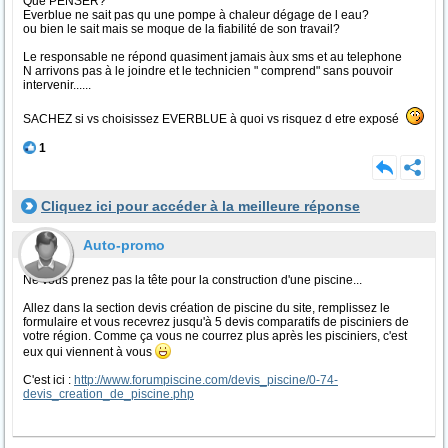
Que PENSER?
Everblue ne sait pas qu une pompe à chaleur dégage de l eau?
ou bien le sait mais se moque de la fiabilité de son travail?
Le responsable ne répond quasiment jamais àux sms et au telephone
N arrivons pas à le joindre et le technicien " comprend" sans pouvoir
intervenir......
SACHEZ si vs choisissez EVERBLUE à quoi vs risquez d etre exposé
1
Cliquez ici pour accéder à la meilleure réponse
Auto-promo
Ne vous prenez pas la tête pour la construction d'une piscine...
Allez dans la section devis création de piscine du site, remplissez le
formulaire et vous recevrez jusqu'à 5 devis comparatifs de pisciniers de
votre région. Comme ça vous ne courrez plus après les pisciniers, c'est
eux qui viennent à vous
C'est ici :
http://www.forumpiscine.com/devis_piscine/0-74-
devis_creation_de_piscine.php