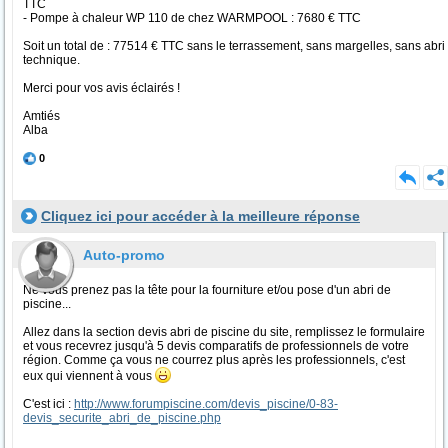
TTC
- Pompe à chaleur WP 110 de chez WARMPOOL : 7680 € TTC
Soit un total de : 77514 € TTC sans le terrassement, sans margelles, sans abri
technique.
Merci pour vos avis éclairés !
Amtiés
Alba
0
Cliquez ici pour accéder à la meilleure réponse
Auto-promo
Ne vous prenez pas la tête pour la fourniture et/ou pose d'un abri de
piscine...
Allez dans la section devis abri de piscine du site, remplissez le formulaire
et vous recevrez jusqu'à 5 devis comparatifs de professionnels de votre
région. Comme ça vous ne courrez plus après les professionnels, c'est
eux qui viennent à vous
C'est ici :
http://www.forumpiscine.com/devis_piscine/0-83-
devis_securite_abri_de_piscine.php