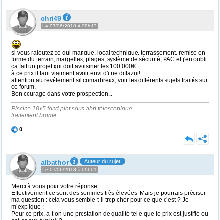
chri49
Le 07/06/2018 à 08h43
si vous rajoutez ce qui manque, local technique, terrassement, remise en
forme du terrain, margelles, plages, système de sécurité, PAC et j'en oubli
ca fait un projet qui doit avoisiner les 100 000€
à ce prix il faut vraiment avoir envi d'une diffazur!
attention au revêtement silicomarbreux, voir les différents sujets traités sur
ce forum.
Bon courage dans votre prospection...
Piscine 10x5 fond plat sous abri télescopique
traitement brome
0
albathor
Auteur du sujet
Le 07/06/2018 à 09h01
Merci à vous pour votre réponse.
Effectivement ce sont des sommes très élevées. Mais je pourrais préciser
ma question : cela vous semble-t-il trop cher pour ce que c’est ? Je
m’explique :
Pour ce prix, a-t-on une prestation de qualité telle que le prix est justifié ou