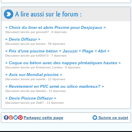
A lire aussi sur le forum :
«
Choix du liner et abris Piscine pour Desjoyaux
»
Discussion lancée par groove87 - 0 réponses
«
Devis Diffazur
»
Discussion lancée par livevert - 59 réponses
«
Prix d'une piscine béton + Jacuzzi + Plage + Abri
»
Discussion lancée par kvf30073 - 7 réponses
«
Coque ou béton avec des nappes phréatiques hautes
»
Discussion lancée par Emmanuel_Landes - 9 réponses
«
Avis sur Mondial piscine
»
Discussion lancée par tamolis - 12 réponses
«
Revetement en PVC armé ou silico marbreux?
»
Discussion lancée par fabeleti - 13 réponses
«
Devis Pisicne Diffazur
»
Discussion lancée par Swik7 - 13 réponses
Partagez cette page
Suivre ce sujet