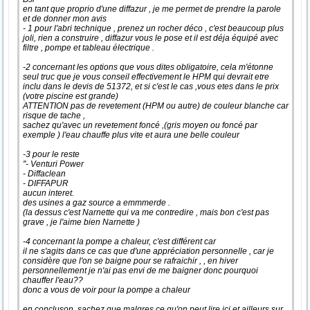
en tant que proprio d'une diffazur , je me permet de prendre la parole
et de donner mon avis
- 1 pour l'abri technique , prenez un rocher déco , c'est beaucoup plus
joli, rien a construire , diffazur vous le pose et il est déja équipé avec
filtre , pompe et tableau électrique .
-2 concernant les options que vous dites obligatoire, cela m'étonne
seul truc que je vous conseil effectivement le HPM qui devrait etre
inclu dans le devis de 51372, et si c'est le cas ,vous etes dans le prix
(votre piscine est grande)
ATTENTION pas de revetement (HPM ou autre) de couleur blanche car
risque de tache ,
sachez qu'avec un revetement foncé ,(gris moyen ou foncé par
exemple ) l'eau chauffe plus vite et aura une belle couleur
-3 pour le reste
''- Venturi Power
- Diffaclean
- DIFFAPUR
aucun interet.
des usines a gaz source a emmmerde .
(la dessus c'est Narnette qui va me contredire , mais bon c'est pas
grave , je l'aime bien Narnette )
-4 concernant la pompe a chaleur, c'est différent car
il ne s'agits dans ce cas que d'une appréciation personnelle , car je
considère que l'on se baigne pour se rafraichir , , en hiver
personnellement je n'ai pas envi de me baigner donc pourquoi
chauffer l'eau??
donc a vous de voir pour la pompe a chaleur
en concluson, sachez que malgres ce qu'on peut lire ici et ailleurs sur