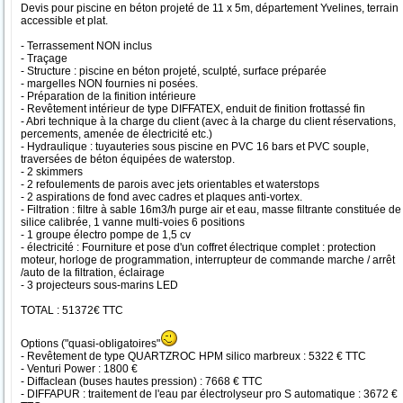
Devis pour piscine en béton projeté de 11 x 5m, département Yvelines, terrain
accessible et plat.
- Terrassement NON inclus
- Traçage
- Structure : piscine en béton projeté, sculpté, surface préparée
- margelles NON fournies ni posées.
- Préparation de la finition intérieure
- Revêtement intérieur de type DIFFATEX, enduit de finition frottassé fin
- Abri technique à la charge du client (avec à la charge du client réservations,
percements, amenée de électricité etc.)
- Hydraulique : tuyauteries sous piscine en PVC 16 bars et PVC souple,
traversées de béton équipées de waterstop.
- 2 skimmers
- 2 refoulements de parois avec jets orientables et waterstops
- 2 aspirations de fond avec cadres et plaques anti-vortex.
- Filtration : filtre à sable 16m3/h purge air et eau, masse filtrante constituée de
silice calibrée, 1 vanne multi-voies 6 positions
- 1 groupe électro pompe de 1,5 cv
- électricité : Fourniture et pose d'un coffret électrique complet : protection
moteur, horloge de programmation, interrupteur de commande marche / arrêt
/auto de la filtration, éclairage
- 3 projecteurs sous-marins LED
TOTAL : 51372€ TTC
Options ("quasi-obligatoires"
- Revêtement de type QUARTZROC HPM silico marbreux : 5322 € TTC
- Venturi Power : 1800 €
- Diffaclean (buses hautes pression) : 7668 € TTC
- DIFFAPUR : traitement de l'eau par électrolyseur pro S automatique : 3672 €