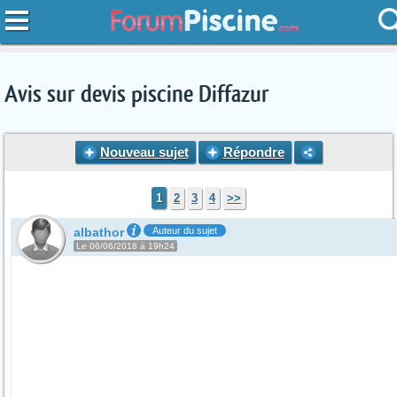
Avis sur devis piscine Diffazur
Nouveau sujet
Répondre
1
2
3
4
>>
albathor
Auteur du sujet
Le 06/06/2018 à 19h24