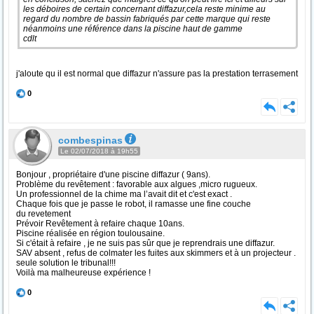
les déboires de certain concernant diffazur,cela reste minime au
regard du nombre de bassin fabriqués par cette marque qui reste
néanmoins une référence dans la piscine haut de gamme
cdlt
j'aloute qu il est normal que diffazur n'assure pas la prestation terrasement
0
combespinas
Le 02/07/2018 à 19h55
Bonjour , propriétaire d'une piscine diffazur ( 9ans).
Problème du revêtement : favorable aux algues ,micro rugueux.
Un professionnel de la chime ma l’avait dit et c'est exact .
Chaque fois que je passe le robot, il ramasse une fine couche
du revetement
Prévoir Revêtement à refaire chaque 10ans.
Piscine réalisée en région toulousaine.
Si c'était à refaire , je ne suis pas sûr que je reprendrais une diffazur.
SAV absent , refus de colmater les fuites aux skimmers et à un projecteur .
seule solution le tribunal!!!
Voilà ma malheureuse expérience !
0