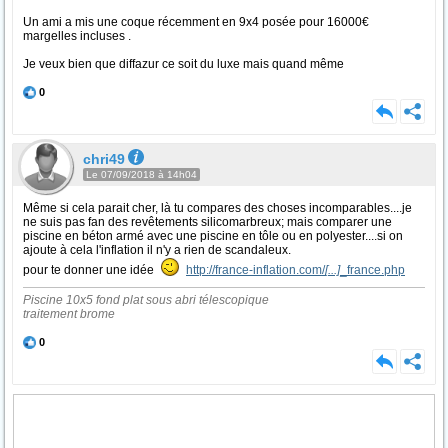
Un ami a mis une coque récemment en 9x4 posée pour 16000€
margelles incluses .
Je veux bien que diffazur ce soit du luxe mais quand même
0
chri49
Le 07/09/2018 à 14h04
Même si cela parait cher, là tu compares des choses incomparables....je
ne suis pas fan des revêtements silicomarbreux; mais comparer une
piscine en béton armé avec une piscine en tôle ou en polyester....si on
ajoute à cela l'inflation il n'y a rien de scandaleux.
pour te donner une idée
http://france-inflation.com/
[...]
_france.php
Piscine 10x5 fond plat sous abri télescopique
traitement brome
0