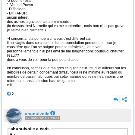
-3 pour le reste
''- Venturi Power
- Diffaclean
- DIFFAPUR
aucun interet.
des usines a gaz source a emmmerde .
(la dessus c'est Narnette qui va me contredire , mais bon c'est pas grave ,
je l'aime bien Narnette )
-4 concernant la pompe a chaleur, c'est différent car
il ne s'agits dans ce cas que d'une appréciation personnelle , car je
considère que l'on se baigne pour se rafraichir , , en hiver
personnellement je n'ai pas envi de me baigner donc pourquoi chauffer
l'eau??
donc a vous de voir pour la pompe a chaleur
en concluson, sachez que malgres ce qu'on peut lire ici et ailleurs sur les
déboires de certain concernant diffazur,cela reste minime au regard du
nombre de bassin fabriqués par cette marque qui reste néanmoins une
référence dans la piscine haut de gamme
cdlt
0
ahunuivoile
Le 10/06/2018 à 23h34
ahunuivoile a écrit:
Bsr