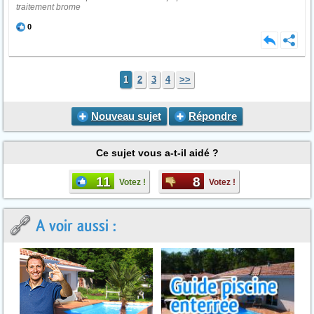
traitement brome
0
1
2
3
4
>>
Nouveau sujet
Répondre
Ce sujet vous a-t-il aidé ?
11
8
Votez !
Votez !
A voir aussi :