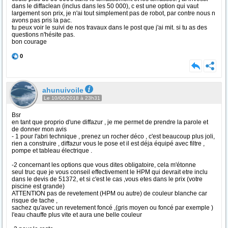
dans le diffaclean (inclus dans les 50 000), c est une option qui vaut
largement son prix, je n'ai tout simplement pas de robot, par contre nous n
avons pas pris la pac.
tu peux voir le suivi de nos travaux dans le post que j'ai mit. si tu as des
questions n'hésite pas.
bon courage
0
ahunuivoile
Le 10/06/2018 à 23h31
Bsr
en tant que proprio d'une diffazur , je me permet de prendre la parole et
de donner mon avis
- 1 pour l'abri technique , prenez un rocher déco , c'est beaucoup plus joli,
rien a construire , diffazur vous le pose et il est déja équipé avec filtre ,
pompe et tableau électrique .
-2 concernant les options que vous dites obligatoire, cela m'étonne
seul truc que je vous conseil effectivement le HPM qui devrait etre inclu
dans le devis de 51372, et si c'est le cas ,vous etes dans le prix (votre
piscine est grande)
ATTENTION pas de revetement (HPM ou autre) de couleur blanche car
risque de tache ,
sachez qu'avec un revetement foncé ,(gris moyen ou foncé par exemple )
l'eau chauffe plus vite et aura une belle couleur