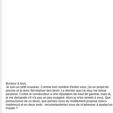
Bonjour à tous,
Je suis un petit nouveau. Comme bon nombre d'entre vous, j'ai un projet de
piscine et ai donc fait réaliser des devis. Le dernier que j'ai reçu me laisse
perplexe. Certes le constructeur a une réputation de haut de gamme, mais là,
je me demande s'il n'a pas un peu exagéré. Alors je m'en remets à vous. Que
pensez)vous de ce devis, que pensez-vous du revêtement proposé (silico-
marbreux) et en deux mots : recommanderiez-vous de m'adresser à quelqu'un
d'autre ?