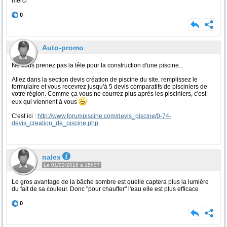
merci
0
Auto-promo
Ne vous prenez pas la tête pour la construction d'une piscine...
Allez dans la section devis création de piscine du site, remplissez le
formulaire et vous recevrez jusqu'à 5 devis comparatifs de pisciniers de
votre région. Comme ça vous ne courrez plus après les pisciniers, c'est
eux qui viennent à vous
C'est ici :
http://www.forumpiscine.com/devis_piscine/0-74-
devis_creation_de_piscine.php
nalex
Le 01/02/2018 à 15h07
Le gros avantage de la bâche sombre est quelle captera plus la lumière
du fait de sa couleur. Donc "pour chauffer" l'eau elle est plus efficace
0