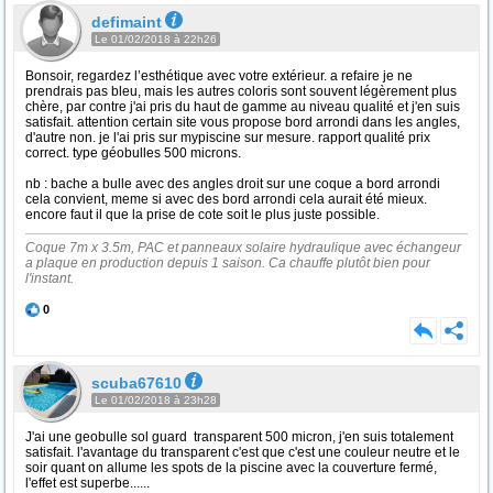
defimaint
Le 01/02/2018 à 22h26
Bonsoir, regardez l’esthétique avec votre extérieur. a refaire je ne
prendrais pas bleu, mais les autres coloris sont souvent légèrement plus
chère, par contre j'ai pris du haut de gamme au niveau qualité et j'en suis
satisfait. attention certain site vous propose bord arrondi dans les angles,
d'autre non. je l'ai pris sur mypiscine sur mesure. rapport qualité prix
correct. type géobulles 500 microns.
nb : bache a bulle avec des angles droit sur une coque a bord arrondi
cela convient, meme si avec des bord arrondi cela aurait été mieux.
encore faut il que la prise de cote soit le plus juste possible.
Coque 7m x 3.5m, PAC et panneaux solaire hydraulique avec échangeur
a plaque en production depuis 1 saison. Ca chauffe plutôt bien pour
l'instant.
0
scuba67610
Le 01/02/2018 à 23h28
J'ai une geobulle sol guard transparent 500 micron, j'en suis totalement
satisfait. l'avantage du transparent c'est que c'est une couleur neutre et le
soir quant on allume les spots de la piscine avec la couverture fermé,
l'effet est superbe......