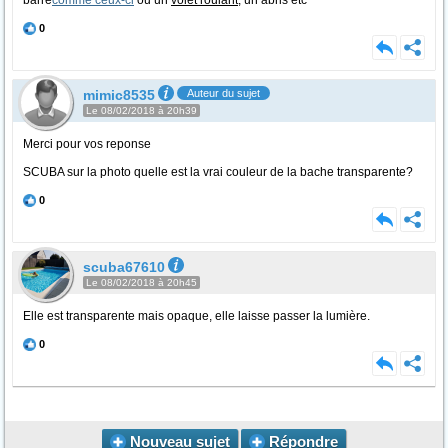
barre
comme ceux-ci
ou un
volet roulant
, un abris etc
0
mimic8535
Auteur du sujet
Le 08/02/2018 à 20h39
Merci pour vos reponse
SCUBA sur la photo quelle est la vrai couleur de la bache transparente?
0
scuba67610
Le 08/02/2018 à 20h45
Elle est transparente mais opaque, elle laisse passer la lumière.
0
Nouveau sujet
Répondre