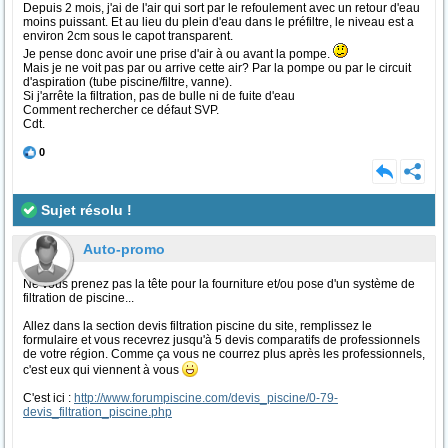
Depuis 2 mois, j'ai de l'air qui sort par le refoulement avec un retour d'eau
moins puissant. Et au lieu du plein d'eau dans le préfiltre, le niveau est a
environ 2cm sous le capot transparent.
Je pense donc avoir une prise d'air à ou avant la pompe.
Mais je ne voit pas par ou arrive cette air? Par la pompe ou par le circuit
d'aspiration (tube piscine/filtre, vanne).
Si j'arrête la filtration, pas de bulle ni de fuite d'eau
Comment rechercher ce défaut SVP.
Cdt.
0
Sujet résolu !
Auto-promo
Ne vous prenez pas la tête pour la fourniture et/ou pose d'un système de
filtration de piscine...
Allez dans la section devis filtration piscine du site, remplissez le
formulaire et vous recevrez jusqu'à 5 devis comparatifs de professionnels
de votre région. Comme ça vous ne courrez plus après les professionnels,
c'est eux qui viennent à vous
C'est ici :
http://www.forumpiscine.com/devis_piscine/0-79-
devis_filtration_piscine.php