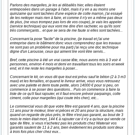
Parlons des margelles, je les ai déballés hier, elles étaient
entreposées dans un garage à l'abri, mais il y en a au moins une
quinzaine qui sont tachées d'une espèce de colle marron, j'ai essayé
de les nettoyer mais rien à faire, et comme il n'y en a même pas deux
de plus, (ne vous trompez pas lors de vos coupe), je vais les appeler
(service technique) qui eux vont me dire d'en racheter, vu qu'ils sont
très commerçants... et que se sera de me faute si elles sont tachées...
Concernant la pose "facile" de la piscine, (je travail et j'ai une
entreprise dans le bâtiment donc vous comprendrez que les travaux
ne sont pas un problème pour ma part) j'ai reçu une doc technique
digne d'un Larousse, ceux qui aiment lire vont être servis...
Bref, cette piscine à été un vrai casse tête, nous avons mis à 3 voir 4
personnes, environ 4 mois et demi en travaillant tous les soirs et week
end, et il me reste les margelles à poser...
Concernant le kit, on vous dit que tout est prévu sauf le béton (2 à 3 m3
maxi) et les ferrailles, et quand le livreur arrive, vous vous retrouvez
avec une palette et demi toute petite, alors 14000 € pour si peu, on
commence à se poser des questions... Puis on commence à faire la
liste de ce qu'il faut rajouter, et il faut encore prévoir parpaings, colle
ciment, colle pour margelles (qui coute très cher), etc...
Le commercial vous dit que votre filtre est garanti 4 ans, que la piscine
11 ans pour le moteur, liner et pièces et 20 ans pour la structure, mais
quand on regarde de plus près, le filtre n'est pas garanti, au bout de 3
mois le mien était mort, 144 € à rajouter car il n'y a qu'eux qui vende ce
type de filtre, si vous n'achetez pas les produits chez Waterair vos
garantis sautent de 11 à 2 ans, bien évidement les produits sont deux
à trois fois plus cher chez eux...