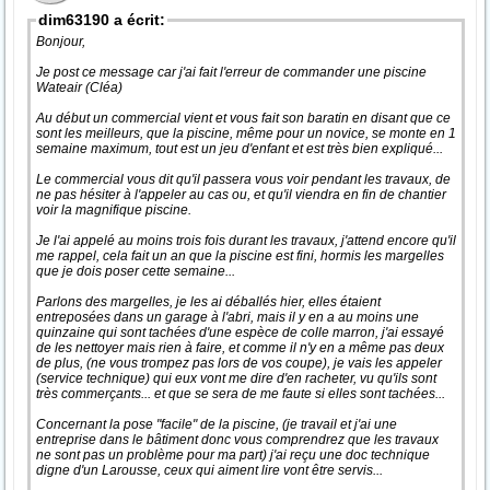
dim63190 a écrit:
Bonjour,
Je post ce message car j'ai fait l'erreur de commander une piscine
Wateair (Cléa)
Au début un commercial vient et vous fait son baratin en disant que ce
sont les meilleurs, que la piscine, même pour un novice, se monte en 1
semaine maximum, tout est un jeu d'enfant et est très bien expliqué...
Le commercial vous dit qu'il passera vous voir pendant les travaux, de
ne pas hésiter à l'appeler au cas ou, et qu'il viendra en fin de chantier
voir la magnifique piscine.
Je l'ai appelé au moins trois fois durant les travaux, j'attend encore qu'il
me rappel, cela fait un an que la piscine est fini, hormis les margelles
que je dois poser cette semaine...
Parlons des margelles, je les ai déballés hier, elles étaient
entreposées dans un garage à l'abri, mais il y en a au moins une
quinzaine qui sont tachées d'une espèce de colle marron, j'ai essayé
de les nettoyer mais rien à faire, et comme il n'y en a même pas deux
de plus, (ne vous trompez pas lors de vos coupe), je vais les appeler
(service technique) qui eux vont me dire d'en racheter, vu qu'ils sont
très commerçants... et que se sera de me faute si elles sont tachées...
Concernant la pose "facile" de la piscine, (je travail et j'ai une
entreprise dans le bâtiment donc vous comprendrez que les travaux
ne sont pas un problème pour ma part) j'ai reçu une doc technique
digne d'un Larousse, ceux qui aiment lire vont être servis...