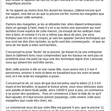
pas hésiter à l'appeler au cas ou, et qu'il viendra en fin de chantier voir la
magnifique piscine.
Je l'ai appelé au moins trois fois durant les travaux, j'attend encore qu'il
me rappel, cela fait un an que la piscine est fini, hormis les margelles que
je dois poser cette semaine...
Parlons des margelles, je les ai déballés hier, elles étaient entreposées
dans un garage à l'abri, mais il y en a au moins une quinzaine qui sont
tachées d'une espèce de colle marron, j'ai essayé de les nettoyer mais
rien à faire, et comme il n'y en a même pas deux de plus, (ne vous
trompez pas lors de vos coupe), je vais les appeler (service technique) qui
eux vont me dire d'en racheter, vu qu'ils sont très commerçants... et que se
sera de me faute si elles sont tachées...
Concernant la pose "facile" de la piscine, (je travail et j'ai une entreprise
dans le bâtiment donc vous comprendrez que les travaux ne sont pas un
problème pour ma part) j'ai reçu une doc technique digne d'un Larousse,
ceux qui aiment lire vont être servis...
Bref, cette piscine à été un vrai casse tête, nous avons mis à 3 voir 4
personnes, environ 4 mois et demi en travaillant tous les soirs et week
end, et il me reste les margelles à poser...
Concernant le kit, on vous dit que tout est prévu sauf le béton (2 à 3 m3
maxi) et les ferrailles, et quand le livreur arrive, vous vous retrouvez avec
une palette et demi toute petite, alors 14000 € pour si peu, on commence
à se poser des questions... Puis on commence à faire la liste de ce qu'il
faut rajouter, et il faut encore prévoir parpaings, colle ciment, colle pour
margelles (qui coute très cher), etc...
Le commercial vous dit que votre filtre est garanti 4 ans, que la piscine 11