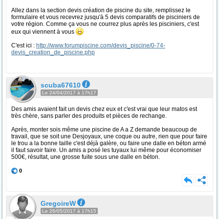
Allez dans la section devis création de piscine du site, remplissez le
formulaire et vous recevrez jusqu'à 5 devis comparatifs de pisciniers de
votre région. Comme ça vous ne courrez plus après les pisciniers, c'est
eux qui viennent à vous
C'est ici :
http://www.forumpiscine.com/devis_piscine/0-74-
devis_creation_de_piscine.php
scuba67610
Le 24/04/2017 à 17h17
Des amis avaient fait un devis chez eux et c'est vrai que leur matos est
très chère, sans parler des produits et pièces de rechange.
Après, monter sois même une piscine de A a Z demande beaucoup de
travail, que se soit une Desjoyaux, une coque ou autre, rien que pour faire
le trou a la bonne taille c'est déjà galère, ou faire une dalle en béton armé
il faut savoir faire. Un amis a posé les tuyaux lui même pour économiser
500€, résultat, une grosse fuite sous une dalle en béton.
0
GregoireW
Le 26/05/2017 à 17h15