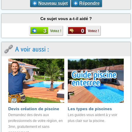
Nouveau sujet
Répondre
Ce sujet vous a-t-il aidé ?
3
0
Votez !
Votez !
A voir aussi :
Devis création de piscine
Les types de piscines
Demandez des devis aux
Les guides vous aident à y voir
professionnels de votre région, en
plus clair sur la piscine.
3mn, gratuitement et sans