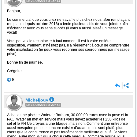
Le 23/06/2017 à 15h44
Bonjour,
Le commercial que vous citez ne travaille plus chez nous. Son remplaçant
(en place depuis octobre 2016) a tenté plusieurs fois de vous joindre afin
d’échanger avec vous sans succès (il vous a aussi laissé un message
vocal)
Vous pouvez le recontacter à tout moment, il est à votre entière
disposition, vraiment, n’hésitez pas, il a réellement à cœur de comprendre
votre insatisfaction (je peux vous redonner ses coordonnées par message
privé)
Bonne fin de journée.
Grégoire
0
Micheljouy
Le 14/05/2018 à 20h52
Achat d’une piscine Waterair Barbara, 30 000,00 euros avec la pose et la
PAC. Water air met en service mais vous devez acheter les 250 kilos de
sel et le PH !Je croyais à une blague, mais non. Comment une entreprise
aussi mesquine peut elle encore exister d’autant qu’ils sont plutôt plus
chers que la concurrence et pas forcément de meilleure qualité. Je viens
d’engueuler mon MO qui a choisi cette marque. Dommage pour eux j’ai