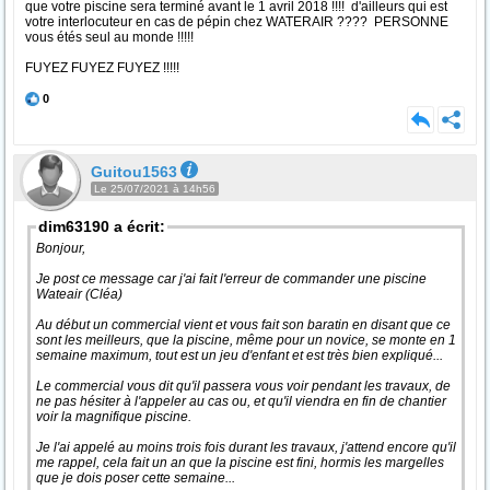
que votre piscine sera terminé avant le 1 avril 2018 !!!! d'ailleurs qui est
votre interlocuteur en cas de pépin chez WATERAIR ???? PERSONNE
vous étés seul au monde !!!!!
FUYEZ FUYEZ FUYEZ !!!!!
0
Guitou1563
Le 25/07/2021 à 14h56
dim63190 a écrit:
Bonjour,
Je post ce message car j'ai fait l'erreur de commander une piscine
Wateair (Cléa)
Au début un commercial vient et vous fait son baratin en disant que ce
sont les meilleurs, que la piscine, même pour un novice, se monte en 1
semaine maximum, tout est un jeu d'enfant et est très bien expliqué...
Le commercial vous dit qu'il passera vous voir pendant les travaux, de
ne pas hésiter à l'appeler au cas ou, et qu'il viendra en fin de chantier
voir la magnifique piscine.
Je l'ai appelé au moins trois fois durant les travaux, j'attend encore qu'il
me rappel, cela fait un an que la piscine est fini, hormis les margelles
que je dois poser cette semaine...