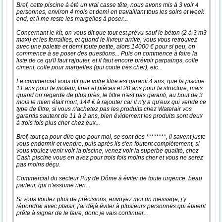
Bref, cette piscine à été un vrai casse tête, nous avons mis à 3 voir 4
personnes, environ 4 mois et demi en travaillant tous les soirs et week
end, et il me reste les margelles à poser...
Concernant le kit, on vous dit que tout est prévu sauf le béton (2 à 3 m3
maxi) et les ferrailles, et quand le livreur arrive, vous vous retrouvez
avec une palette et demi toute petite, alors 14000 € pour si peu, on
commence à se poser des questions... Puis on commence à faire la
liste de ce qu'il faut rajouter, et il faut encore prévoir parpaings, colle
ciment, colle pour margelles (qui coute très cher), etc...
Le commercial vous dit que votre filtre est garanti 4 ans, que la piscine
11 ans pour le moteur, liner et pièces et 20 ans pour la structure, mais
quand on regarde de plus près, le filtre n'est pas garanti, au bout de 3
mois le mien était mort, 144 € à rajouter car il n'y a qu'eux qui vende ce
type de filtre, si vous n'achetez pas les produits chez Waterair vos
garantis sautent de 11 à 2 ans, bien évidement les produits sont deux
à trois fois plus cher chez eux...
Bref, tout ça pour dire que pour moi, se sont des ********, il savent juste
vous endormir et vendre, puis après ils s'en foutent complètement, si
vous voulez venir voir la piscine, venez voir la superbe qualité, chez
Cash piscine vous en avez pour trois fois moins cher et vous ne serez
pas moins déçu.
Commercial du secteur Puy de Dôme à éviter de toute urgence, beau
parleur, qui n'assume rien...
Si vous voulez plus de précisions, envoyez moi un message, j'y
répondrai avec plaisir, j'ai déjà éviter à plusieurs personnes qui étaient
prête à signer de le faire, donc je vais continuer...