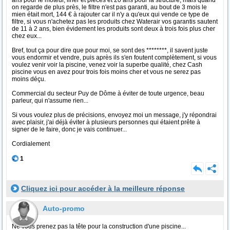
ans pour le moteur, liner et pièces et 20 ans pour la structure, mais quand
on regarde de plus près, le filtre n'est pas garanti, au bout de 3 mois le
mien était mort, 144 € à rajouter car il n'y a qu'eux qui vende ce type de
filtre, si vous n'achetez pas les produits chez Waterair vos garantis sautent
de 11 à 2 ans, bien évidement les produits sont deux à trois fois plus cher
chez eux...
Bref, tout ça pour dire que pour moi, se sont des ********, il savent juste
vous endormir et vendre, puis après ils s'en foutent complètement, si vous
voulez venir voir la piscine, venez voir la superbe qualité, chez Cash
piscine vous en avez pour trois fois moins cher et vous ne serez pas
moins déçu.
Commercial du secteur Puy de Dôme à éviter de toute urgence, beau
parleur, qui n'assume rien...
Si vous voulez plus de précisions, envoyez moi un message, j'y répondrai
avec plaisir, j'ai déjà éviter à plusieurs personnes qui étaient prête à
signer de le faire, donc je vais continuer...
Cordialement
1
Cliquez ici pour accéder à la meilleure réponse
Auto-promo
Ne vous prenez pas la tête pour la construction d'une piscine...