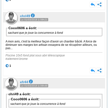
chri49
Le 01/03/2016 à 08h21
Coco0606 a écrit:
sachant que je joue la concurrence à fond
A mon avis, c'est la meilleur façon d'avoir un chantier bâclé. A force de
diminuer ses marges ton artisan essayera de se récupérer ailleurs, ou
pas...
Piscine 10x5 fond plat sous abri télescopique
traitement brome
1
efr44
Le 01/03/2016 à 08h48
chri49 a écrit:
Coco0606 a écrit:
sachant que je joue la concurrence à fond