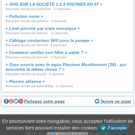
«
AVIS SUR LA SOCIETE 1 2 3 PISCINES EN 07
»
Discussion lancée par Dominicke - 17 réponses
«
Pollution noire
»
Discussion lancée par zotoluco - 2 réponses
«
Liner piscine par vraie mosaique
»
Discussion lancée par birdman - 12 réponses
«
Câblage contacteur Wifi pour la pompe
»
Discussion lancée par Tom256 - 3 réponses
«
Comment vérifier son filtre à sable ?
»
Discussion lancée par jimemon - 4 réponses
«
Gros soucis avec In aqua Piscines Montbonnot (38) - qui
rencontre la même chose ?
»
Discussion lancée par Guy38 - 3 réponses
«
Piscine alliance
»
Discussion lancée par bebert290g - 11 réponses
Partagez cette page
Suivre ce sujet
Contacts
Signaler un contenu illicite
Mentions légales
Conditions d'utilisation
En poursuivant votre navigation, vous acceptez l'utilisation de
Confidentialité
Déontologie
WS6
services tiers pouvant installer des cookies
J'accepte
Site classique
|
Haut de page