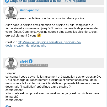
Cliquez ici pour accéder à la meilleure réponse
Auto-promo
Ne vous prenez pas la tête pour la construction d'une piscine...
Allez dans la section devis création de piscine du site, remplissez le
formulaire et vous recevrez jusqu'à 5 devis comparatifs de pisciniers de
votre région. Comme ça vous ne courrez plus après les pisciniers, c'est
eux qui viennent à vous
C'est ici :
http://www.forumpiscine.com/devis_piscine/0-74-
devis_creation_de_piscine.php
efr44
Le 29/02/2016 à 22h21
Bonjour
concernant votre devis : le terrassement et évacuation des terres est prévu
? qui se charge du raccordement électrique et alimentation d'eau de la
maison vers le local technique ? l'installateur possede t'il une assurance
décennale "installation" spécifique a une piscine ?
cordialement
si tout cela est compris et avec un volet immergé , c'est un prix bien dans
le marché
cordialement
0