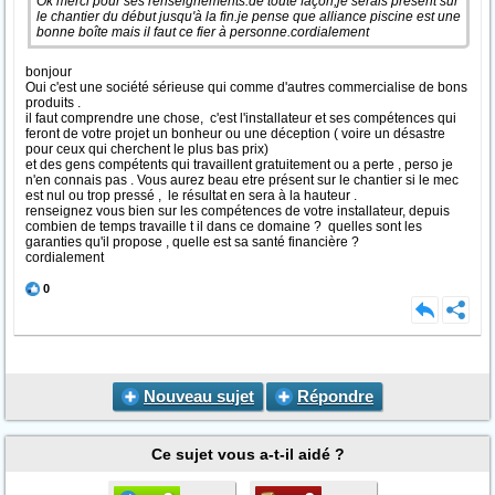
Ok merci pour ses renseignements.de toute façon,je serais présent sur
le chantier du début jusqu'à la fin.je pense que alliance piscine est une
bonne boîte mais il faut ce fier à personne.cordialement
bonjour
Oui c'est une société sérieuse qui comme d'autres commercialise de bons
produits .
il faut comprendre une chose, c'est l'installateur et ses compétences qui
feront de votre projet un bonheur ou une déception ( voire un désastre
pour ceux qui cherchent le plus bas prix)
et des gens compétents qui travaillent gratuitement ou a perte , perso je
n'en connais pas . Vous aurez beau etre présent sur le chantier si le mec
est nul ou trop pressé , le résultat en sera à la hauteur .
renseignez vous bien sur les compétences de votre installateur, depuis
combien de temps travaille t il dans ce domaine ? quelles sont les
garanties qu'il propose , quelle est sa santé financière ?
cordialement
0
Nouveau sujet
Répondre
Ce sujet vous a-t-il aidé ?