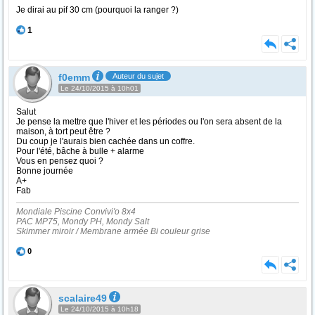
Je dirai au pif 30 cm (pourquoi la ranger ?)
1
f0emm
Auteur du sujet
Le 24/10/2015 à 10h01
Salut
Je pense la mettre que l'hiver et les périodes ou l'on sera absent de la
maison, à tort peut être ?
Du coup je l'aurais bien cachée dans un coffre.
Pour l'été, bâche à bulle + alarme
Vous en pensez quoi ?
Bonne journée
A+
Fab
Mondiale Piscine Convivi'o 8x4
PAC MP75, Mondy PH, Mondy Salt
Skimmer miroir / Membrane armée Bi couleur grise
0
scalaire49
Le 24/10/2015 à 10h18