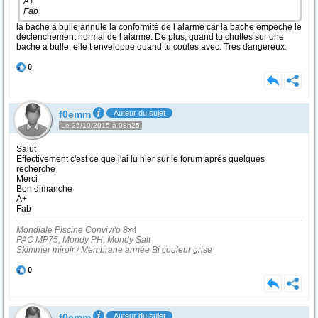
A+
Fab
la bache a bulle annule la conformité de l alarme car la bache empeche le
declenchement normal de l alarme. De plus, quand tu chuttes sur une
bache a bulle, elle t enveloppe quand tu coules avec. Tres dangereux.
0
f0emm
Auteur du sujet
Le 25/10/2015 à 08h25
Salut
Effectivement c'est ce que j'ai lu hier sur le forum après quelques
recherche
Merci
Bon dimanche
A+
Fab
Mondiale Piscine Convivi'o 8x4
PAC MP75, Mondy PH, Mondy Salt
Skimmer miroir / Membrane armée Bi couleur grise
0
f0emm
Auteur du sujet