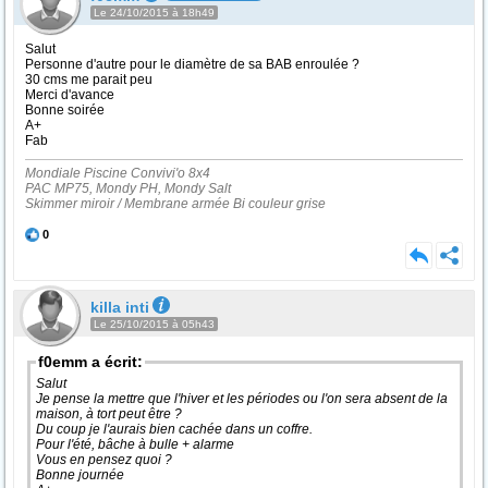
Le 24/10/2015 à 18h49
Salut
Personne d'autre pour le diamètre de sa BAB enroulée ?
30 cms me parait peu
Merci d'avance
Bonne soirée
A+
Fab
Mondiale Piscine Convivi'o 8x4
PAC MP75, Mondy PH, Mondy Salt
Skimmer miroir / Membrane armée Bi couleur grise
0
killa inti
Le 25/10/2015 à 05h43
f0emm a écrit:
Salut
Je pense la mettre que l'hiver et les périodes ou l'on sera absent de la
maison, à tort peut être ?
Du coup je l'aurais bien cachée dans un coffre.
Pour l'été, bâche à bulle + alarme
Vous en pensez quoi ?
Bonne journée