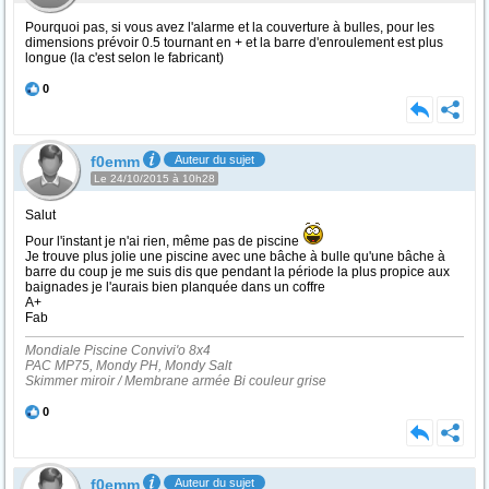
Pourquoi pas, si vous avez l'alarme et la couverture à bulles, pour les
dimensions prévoir 0.5 tournant en + et la barre d'enroulement est plus
longue (la c'est selon le fabricant)
0
f0emm
Auteur du sujet
Le 24/10/2015 à 10h28
Salut
Pour l'instant je n'ai rien, même pas de piscine
Je trouve plus jolie une piscine avec une bâche à bulle qu'une bâche à
barre du coup je me suis dis que pendant la période la plus propice aux
baignades je l'aurais bien planquée dans un coffre
A+
Fab
Mondiale Piscine Convivi'o 8x4
PAC MP75, Mondy PH, Mondy Salt
Skimmer miroir / Membrane armée Bi couleur grise
0
f0emm
Auteur du sujet