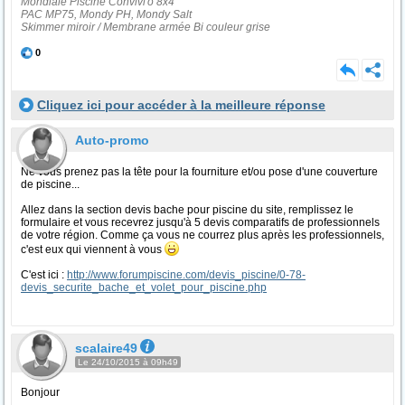
Mondiale Piscine Convivi'o 8x4
PAC MP75, Mondy PH, Mondy Salt
Skimmer miroir / Membrane armée Bi couleur grise
0
Cliquez ici pour accéder à la meilleure réponse
Auto-promo
Ne vous prenez pas la tête pour la fourniture et/ou pose d'une couverture
de piscine...
Allez dans la section devis bache pour piscine du site, remplissez le
formulaire et vous recevrez jusqu'à 5 devis comparatifs de professionnels
de votre région. Comme ça vous ne courrez plus après les professionnels,
c'est eux qui viennent à vous
C'est ici :
http://www.forumpiscine.com/devis_piscine/0-78-
devis_securite_bache_et_volet_pour_piscine.php
scalaire49
Le 24/10/2015 à 09h49
Bonjour