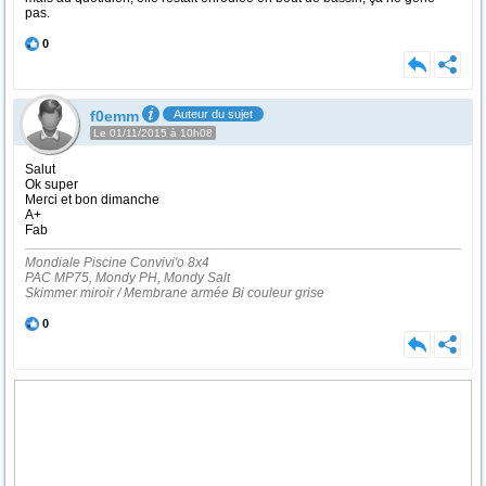
pas.
0
f0emm
Auteur du sujet
Le 01/11/2015 à 10h08
Salut
Ok super
Merci et bon dimanche
A+
Fab
Mondiale Piscine Convivi'o 8x4
PAC MP75, Mondy PH, Mondy Salt
Skimmer miroir / Membrane armée Bi couleur grise
0