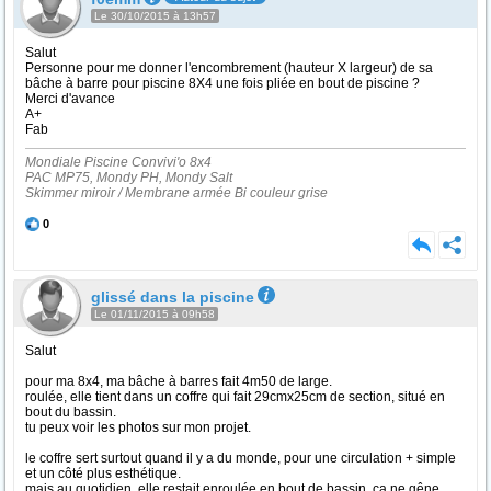
Le 30/10/2015 à 13h57
Salut
Personne pour me donner l'encombrement (hauteur X largeur) de sa
bâche à barre pour piscine 8X4 une fois pliée en bout de piscine ?
Merci d'avance
A+
Fab
Mondiale Piscine Convivi'o 8x4
PAC MP75, Mondy PH, Mondy Salt
Skimmer miroir / Membrane armée Bi couleur grise
0
glissé dans la piscine
Le 01/11/2015 à 09h58
Salut
pour ma 8x4, ma bâche à barres fait 4m50 de large.
roulée, elle tient dans un coffre qui fait 29cmx25cm de section, situé en
bout du bassin.
tu peux voir les photos sur mon projet.
le coffre sert surtout quand il y a du monde, pour une circulation + simple
et un côté plus esthétique.
mais au quotidien, elle restait enroulée en bout de bassin, ça ne gêne