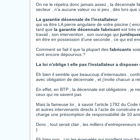
On ne le répetra donc jamais assez , la décennale fabr
secteur , n'a aucune valeur ou si peu , dès lors que 
La garantie décennale de l'installateur
qui va être LA pierre angulaire de votre piscine ( e
tard que
la garantie décennale fabricant
est très v
travail , son intervention , son ouvrage qui
juridiqu
en être en possession d'une seconde , ce qui est enc
Comment se fait il que la plupart des
fabricants
soie
sont encore dépourvus ?
La loi n'oblige t elle pas l'installateur a dispose
Eh bien il semble que beaucoup d'internautes , con
avec obligation de décennale , et j'invite chacun a re
En effet, en BTP , la décennale est obligatoire , je ne 
ceux qui ne savent pas
Mais la fameuse loi , à savoir l'article 1792 du Code
et autres intervenants directs à l’acte de construire es
charge une présomption de responsabilité de 10 ans (c
Donc , tout serait clair , les milliers d'entrepreneurs
)
Eh bien non , car les écervelés qui torpillent nous fo