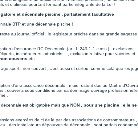
fs et d'alinéas pourtant formant partie intégrante de la Loi !
igatoire et décennale piscine , parfaitement facultative
cennale BTP et une décennale piscine !
este au journal officiel , le legislateur précise dans sa grande sagesse 
gation d’assurance RC Décennale (art. L.243-1-1 c.ass.) : exclusions
ports, incinérateurs industriels… ; exclusion relative pour voieries et
 non couverts
etc…
vrage sportif non couvert , c'est aussi et surtout comme celà que les jug
cription d’une assurance décennale ; mais restent dus au Maître d’Ouvr
les , couverts sous conditions par sa dommage ouvrage professionnelle
rme .
la décennale est obligatoire mais que
NON , pour une piscine , elle ne
ressions exercées de ci de là par des associations de consommateurs ,
 peu , des installateurs dépourvus de décennale , sont parfois condamn