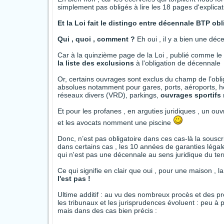
simplement pas obligés à lire les 18 pages d'explicati
Et la Loi fait le distingo entre décennale BTP obl
Qui , quoi , comment ?
Eh oui , il y a bien une dé
Car à la quinzième page de la Loi , publié comme le r
la liste des exclusions
à l'obligation de décennale
Or, certains ouvrages sont exclus du champ de l’obli
absolues notamment pour gares, ports, aéroports, héli
réseaux divers (VRD), parkings,
ouvrages sportifs
Et pour les profanes , en arguties juridiques , un ou
et les avocats nomment une piscine
Donc, n’est pas obligatoire dans ces cas-là la sous
dans certains cas , les 10 années de garanties léga
qui n'est pas une décennale au sens juridique du te
Ce qui signifie en clair que oui , pour une maison , 
l'est pas !
Ultime additif : au vu des nombreux procès et des p
les tribunaux et les jurisprudences évoluent : peu à
mais dans des cas bien précis :