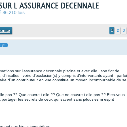
- SUR L ASSURANCE DECENNALE
é 86.210 fois
ponse
1
2
3
ujet
rmations sur l'assurance décennale piscine et avec elle , son flot de
, d'insultes , voire d'exclusion(s) y compris d'intervenants ayant - parfoi
traire d'un contributeur en vue constitue un moyen incontournable de se
t elle pas ?? Que couvre t elle ?? Que ne couvre t elle pas ?? Etes-vous
partager les secrets de ceux qui savent sans jalousies ni esprit
ement des biens immobiliers