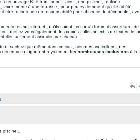
e à un ouvrage BTP traditionnel : ainsi , une piscine , réalisée
, voire même à une terrasse , pour peu évidemment qu'elle ait été
nt être recherchée en responsabilité pour absence de décennale , ave
entaires sur internet , qu'ils soient lus sur un forum d'assureurs , de
uoi , méfiez-vous également des copiés-collés selectifs de textes de loi
 intellectuellement assimilés par chacun ...
iste et sachez que même dans ce cas , bien des avocaillons , des
a décennale et ignorent royalement
les nombreuses exclusions
à la l
e
 piscine...