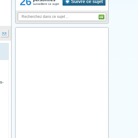
26
Suivre ce sujet
surveillent ce sujet
>>
s-