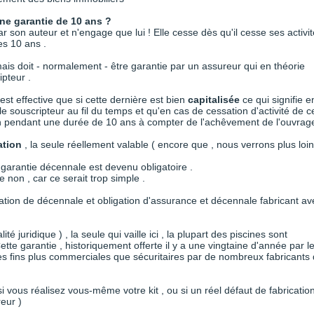
une garantie de 10 ans ?
 son auteur et n'engage que lui ! Elle cesse dès qu'il cesse ses activi
es 10 ans .
ais doit - normalement - être garantie par un assureur qui en théorie
ipteur .
est effective que si cette dernière est bien
capitalisée
ce qui signifie e
 le souscripteur au fil du temps et qu'en cas de cessation d'activité de c
ion pendant une durée de 10 ans à compter de l'achêvement de l'ouvrage
ation
, la seule réellement valable ( encore que , nous verrons plus loin
garantie décennale est devenu obligatoire .
que non , car ce serait trop simple .
igation de décennale et obligation d'assurance et décennale fabricant av
lité juridique ) , la seule qui vaille ici , la plupart des piscines sont
tte garantie , historiquement offerte il y a une vingtaine d'année par l
des fins plus commerciales que sécuritaires par de nombreux fabricants
i vous réalisez vous-même votre kit , ou si un réel défaut de fabricatio
reur )