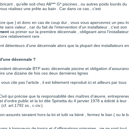
icant , qu'elle soit chez Alli*** G* piscines , ou autres poids lourds du
vous réalisez une prête au bain . Car dans ce cas , c'est
ncore que ) et donc en cas de coup dur , vous vous apercevrez un peu t
ite sans valeur , car du fait de l'intervention d'un installateur , c'est son
ement
va primer sur la première décennale , obligeant ainsi l'installateur
ore relativement rare .
nt détenteurs d'une décennale alors que la plupart des installateurs en
r d'une décennale ?
fondent décennale BTP avec décennale piscine et obligation d'assuranc
lire une dizaine de fois ces deux dernières lignes
vous cite pas l'article , il est bêtement reproduit ici et ailleurs par tous
 Civil qui précise que la responsabilité des maîtres d’œuvre, entreprene
t d’ordre public et la loi dite Spinetta du 4 janvier 1978 a édicté à leur
f. art.1792 ss., c.civ.).
 non-assurés seraient hors-la-loi et tutti va béné , fermez le ban ( ou le b
rums à longueurs de topics et d'affirmations primaires , ne se sont tout