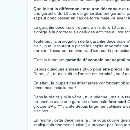
Quelle est la différence entre une décennale et 
une garantie de 10 ans est généralement garantie par
et peut donc cesser en cas de force majeure avant l
La garantie décennale , quand à elle dure 10 ans , m
s'oblige à la proroger au delà des activités du souscr
Toutefois , la prorogation de la garantie decennale n'
clair , que l'assureur a placé les capitaux versés par
dernier , l'assureur continuera d'exercer la protect
C'est la fameuse
garantie décennale par capitalis
Depuis quelques années ( 2005 pour être précis ) la 
Donc , là , tout est dit et l'article est terminé , sauf 
En effet , la plupart des internautes confondent obl
décennale installateur !
Dans la réalité ( ni la vôtre , ni la mienne , mais la réa
proposées avec une garantie décennale
fabricant
Ce
groupe GA pi*** , a été depuis largement utilisée à 
piscines .
En réalité , cette décennale là , ne vous couvre que s
implique directement l'usine ( à prouver par l'acquer