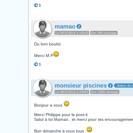
1
mamao
Le 09/11/2014 à 15h10
Env. 800 message
Du bon boulot.
Merci M.P
1
monsieur piscines
Auteur du s
Le 09/11/2014 à 15h53
Env. 3000 message
Bonjour a vous
Merci Philippe pour le post-it
Salut à toi Mamao , et merci pour tes encouragemen
Bon dimanche à vous tous .