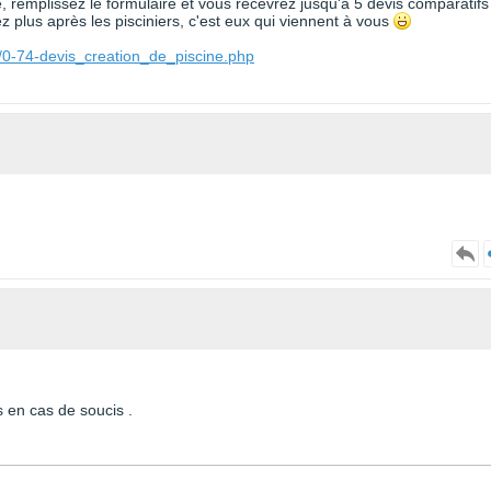
te, remplissez le formulaire et vous recevrez jusqu'à 5 devis comparatifs
 plus après les pisciniers, c'est eux qui viennent à vous
/0-74-devis_creation_de_piscine.php
s en cas de soucis .