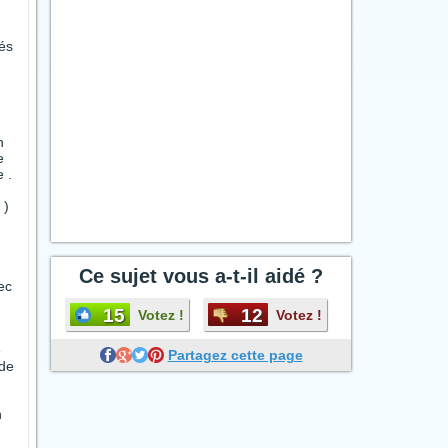
tés
n
e
 .
 )
Ce sujet vous a-t-il aidé ?
ec
15
12
Votez !
Votez !
e
Partagez cette page
 de
n