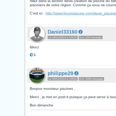
Allez dans la section devis création de piscine du si
pisciniers de votre région. Comme ça vous ne courrez
C'est ici :
http://www.forumpiscine.com/devis_piscine
Daniel33160
Le 09/11/2014 à 12h51
Env. 100 message
Merci
1
philippe29
Le 09/11/2014 à 13h41
Env. 2000 message
Bonjour monsieur piscines ,
Merci , je met en post-it puisque ça peut servir à tou
Bon dimanche