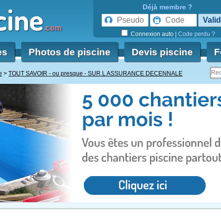
cine
Déjà membre ?
.com
Connexion auto
|
Code perdu ?
es
Photos de piscine
Devis piscine
F
e
TOUT SAVOIR - ou presque - SUR L ASSURANCE DECENNALE