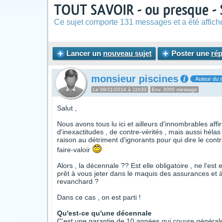
TOUT SAVOIR - ou presque 
Ce sujet comporte 131 messages et a été affich
Lancer un
nouveau sujet
Poster une
ré
monsieur piscines
Auteur du s
Le 09/11/2014 à 11h33
Env. 3000 message
Salut ,
Nous avons tous lu ici et ailleurs d'innombrables affi
d'inexactitudes , de contre-vérités , mais aussi hélas 
raison au détriment d'ignorants pour qui dire le con
faire-valoir
Alors , la décennale ?? Est elle obligatoire , ne l'es
prêt à vous jeter dans le maquis des assurances et à 
revanchard ?
Dans ce cas , on est parti !
Qu'est-ce qu'une décennale
C'est une garantie de 10 années qui couvre général