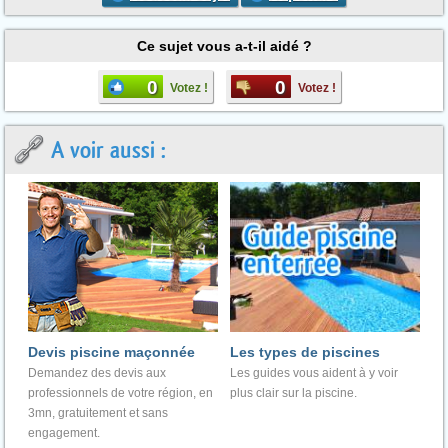
Ce sujet vous a-t-il aidé ?
0
0
Votez !
Votez !
A voir aussi :
Devis piscine maçonnée
Les types de piscines
Demandez des devis aux
Les guides vous aident à y voir
professionnels de votre région, en
plus clair sur la piscine.
3mn, gratuitement et sans
engagement.