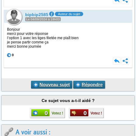
bipbip2585
Auteur du sujet
Le 04/09/2024 à 18h03
Bonjour
merci pour votre réponse
l’option 1 avec les tiges filetée me plaît bien
je pense partir comme ça
merci bonne journée
0
Nouveau sujet
Répondre
Ce sujet vous a-t-il aidé ?
0
0
Votez !
Votez !
A voir aussi :