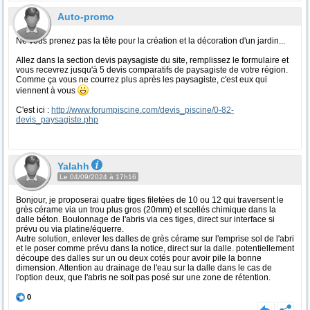
Auto-promo
Ne vous prenez pas la tête pour la création et la décoration d'un jardin...
Allez dans la section devis paysagiste du site, remplissez le formulaire et
vous recevrez jusqu'à 5 devis comparatifs de paysagiste de votre région.
Comme ça vous ne courrez plus après les paysagiste, c'est eux qui
viennent à vous
C'est ici :
http://www.forumpiscine.com/devis_piscine/0-82-
devis_paysagiste.php
Yalahh
Le 04/09/2024 à 17h16
Bonjour, je proposerai quatre tiges filetées de 10 ou 12 qui traversent le
grès cérame via un trou plus gros (20mm) et scellés chimique dans la
dalle béton. Boulonnage de l'abris via ces tiges, direct sur interface si
prévu ou via platine/équerre.
Autre solution, enlever les dalles de grès cérame sur l'emprise sol de l'abri
et le poser comme prévu dans la notice, direct sur la dalle. potentiellement
découpe des dalles sur un ou deux cotés pour avoir pile la bonne
dimension. Attention au drainage de l'eau sur la dalle dans le cas de
l'option deux, que l'abris ne soit pas posé sur une zone de rétention.
0